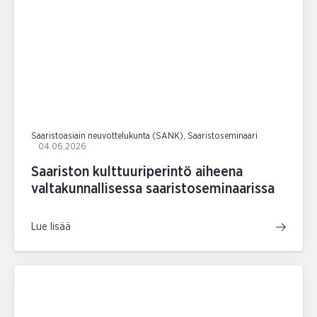
Saaristoasiain neuvottelukunta (SANK), Saaristoseminaari
04.06.2026
Saariston kulttuuriperintö aiheena
valtakunnallisessa saaristoseminaarissa
Lue lisää