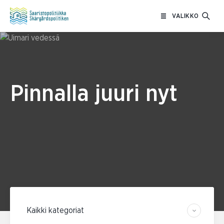
Siirry
VALIKKO
sisältöön
Pinnalla juuri nyt
Suodata kategorian mukaan