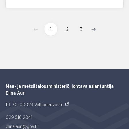
1
2
3
Maa- ja metsätalousministeriö, johtava asiantuntija
Elina Auri
(Ulkoinen linkki)
PL 30, 00023 Valtioneuvosto
029 516 2041
elina.auri@gov.fi