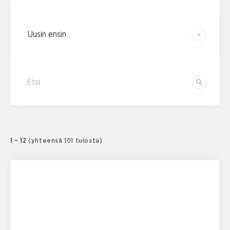
Järjestä tulokset
Etsi
Etsi
1 – 12
(yhteensä 101 tulosta)