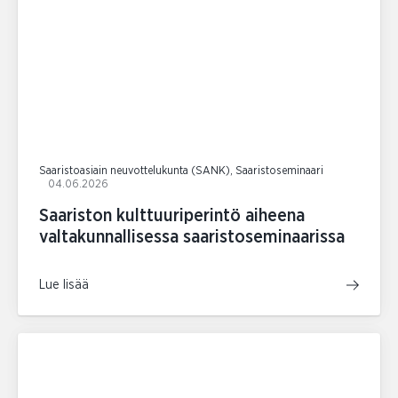
Saaristoasiain neuvottelukunta (SANK), Saaristoseminaari
04.06.2026
Saariston kulttuuriperintö aiheena
valtakunnallisessa saaristoseminaarissa
Lue lisää