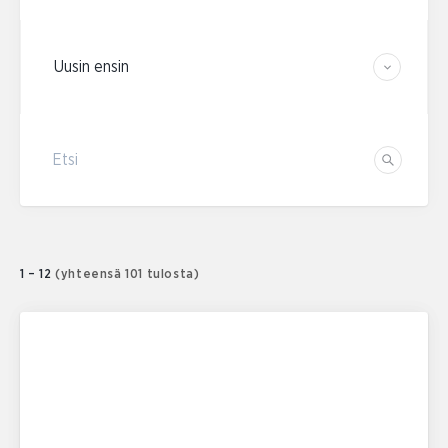
Järjestä tulokset
Etsi
Etsi
1 – 12
(yhteensä 101 tulosta)