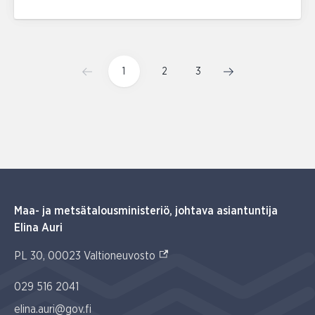
1
2
3
Maa- ja metsätalousministeriö, johtava asiantuntija
Elina Auri
(Ulkoinen linkki)
PL 30, 00023 Valtioneuvosto
029 516 2041
elina.auri@gov.fi