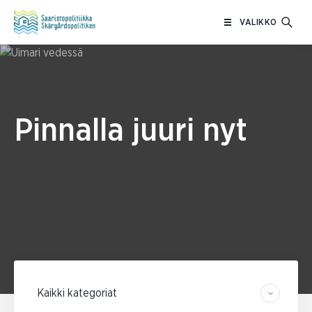
Siirry
VALIKKO
sisältöön
Pinnalla juuri nyt
Suodata kategorian mukaan