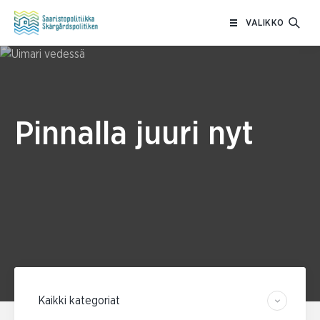
Siirry
VALIKKO
sisältöön
Pinnalla juuri nyt
Suodata kategorian mukaan