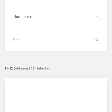
Järjestä tulokset
Etsi
Etsi
1 – 12
(yhteensä 101 tulosta)