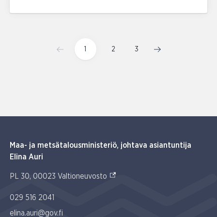
1
2
3
Maa- ja metsätalousministeriö, johtava asiantuntija
Elina Auri
(Ulkoinen linkki)
PL 30, 00023 Valtioneuvosto
029 516 2041
elina.auri@gov.fi