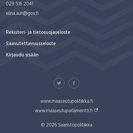
029 516 2041
elina.auri@gov.fi
Rekisteri- ja tietosuojaseloste
Saavutettavuusseloste
Kirjaudu sisään
www.maaseutupolitiikka.fi
(Ulkoinen linkki)
www.maaseutuparlamentti.fi
© 2026 Saaristopolitiikka