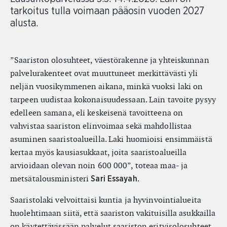
tarkoitus tulla voimaan pääosin vuoden 2027
alusta.
”Saariston olosuhteet, väestörakenne ja yhteiskunnan
palvelurakenteet ovat muuttuneet merkittävästi yli
neljän vuosikymmenen aikana, minkä vuoksi laki on
tarpeen uudistaa kokonaisuudessaan. Lain tavoite pysyy
edelleen samana, eli keskeisenä tavoitteena on
vahvistaa saariston elinvoimaa sekä mahdollistaa
asuminen saaristoalueilla. Laki huomioisi ensimmäistä
kertaa myös kausiasukkaat, joita saaristoalueilla
arvioidaan olevan noin 600 000”, toteaa maa- ja
metsätalousministeri
.
Sari Essayah
Saaristolaki velvoittaisi kuntia ja hyvinvointialueita
huolehtimaan siitä, että saariston vakituisilla asukkailla
on käytettävissään palvelut saariston erityisolosuhteet