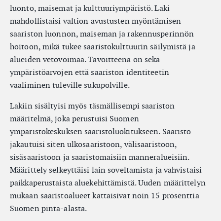
luonto, maisemat ja kulttuuriympäristö. Laki
mahdollistaisi valtion avustusten myöntämisen
saariston luonnon, maiseman ja rakennusperinnön
hoitoon, mikä tukee saaristokulttuurin säilymistä ja
alueiden vetovoimaa. Tavoitteena on sekä
ympäristöarvojen että saariston identiteetin
vaaliminen tuleville sukupolville.
Lakiin sisältyisi myös täsmällisempi saariston
määritelmä, joka perustuisi Suomen
ympäristökeskuksen saaristoluokitukseen. Saaristo
jakautuisi siten ulkosaaristoon, välisaaristoon,
sisäsaaristoon ja saaristomaisiin manneralueisiin.
Määrittely selkeyttäisi lain soveltamista ja vahvistaisi
paikkaperustaista aluekehittämistä. Uuden määrittelyn
mukaan saaristoalueet kattaisivat noin 15 prosenttia
Suomen pinta-alasta.