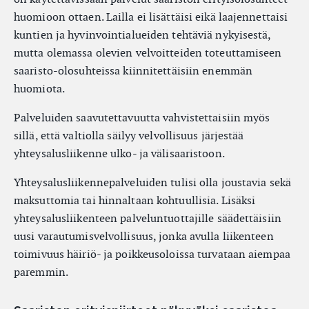
huomioon ottaen. Lailla ei lisättäisi eikä laajennettaisi
kuntien ja hyvinvointialueiden tehtäviä nykyisestä,
mutta olemassa olevien velvoitteiden toteuttamiseen
saaristo-olosuhteissa kiinnitettäisiin enemmän
huomiota.
Palveluiden saavutettavuutta vahvistettaisiin myös
sillä, että valtiolla säilyy velvollisuus järjestää
yhteysalusliikenne ulko- ja välisaaristoon.
Yhteysalusliikennepalveluiden tulisi olla joustavia sekä
maksuttomia tai hinnaltaan kohtuullisia. Lisäksi
yhteysalusliikenteen palveluntuottajille säädettäisiin
uusi varautumisvelvollisuus, jonka avulla liikenteen
toimivuus häiriö- ja poikkeusoloissa turvataan aiempaa
paremmin.