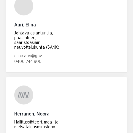
Auri, Elina
Johtava asiantuntija,
pääsihteeri,
saaristoasiain
neuvottelukunta (SANK)
Sähköpostiosoite:
elina.auri@gov.fi
0400 744 900
Puhelinnumero:
Herranen, Noora
Hallitussihteeri, maa- ja
metsätalousministeriö