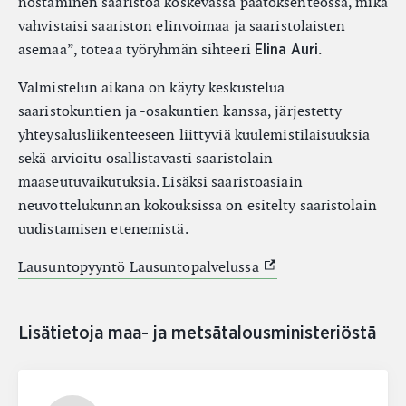
nostaminen saaristoa koskevassa päätöksenteossa, mikä
vahvistaisi saariston elinvoimaa ja saaristolaisten
asemaa”, toteaa työryhmän sihteeri
.
Elina Auri
Valmistelun aikana on käyty keskustelua
saaristokuntien ja -osakuntien kanssa, järjestetty
yhteysalusliikenteeseen liittyviä kuulemistilaisuuksia
sekä arvioitu osallistavasti saaristolain
maaseutuvaikutuksia. Lisäksi saaristoasiain
neuvottelukunnan kokouksissa on esitelty saaristolain
uudistamisen etenemistä.
(Ulkoinen linkki)
Lausuntopyyntö Lausuntopalvelussa
Lisätietoja maa- ja metsätalousministeriöstä