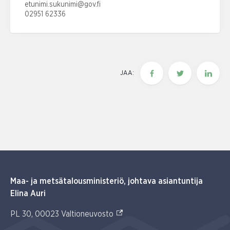
Sähköpostiosoite:
etunimi.sukunimi@gov.fi
02951 62336
Puhelinnumero:
JAA:
Maa- ja metsätalousministeriö, johtava asiantuntija
Elina Auri
(Ulkoinen linkki)
PL 30, 00023 Valtioneuvosto