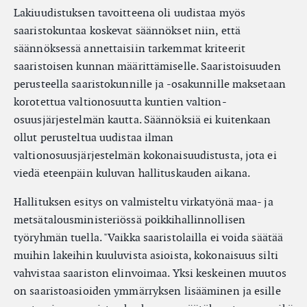
Lakiuudistuksen tavoitteena oli uudistaa myös
saaristokuntaa koskevat säännökset niin, että
säännöksessä annettaisiin tarkemmat kriteerit
saaristoisen kunnan määrittämiselle. Saaristoisuuden
perusteella saaristokunnille ja -osakunnille maksetaan
korotettua valtionosuutta kuntien valtion-
osuusjärjestelmän kautta. Säännöksiä ei kuitenkaan
ollut perusteltua uudistaa ilman
valtionosuusjärjestelmän kokonaisuudistusta, jota ei
viedä eteenpäin kuluvan hallituskauden aikana.
Hallituksen esitys on valmisteltu virkatyönä maa- ja
metsätalousministeriössä poikkihallinnollisen
työryhmän tuella. "Vaikka saaristolailla ei voida säätää
muihin lakeihin kuuluvista asioista, kokonaisuus silti
vahvistaa saariston elinvoimaa. Yksi keskeinen muutos
on saaristoasioiden ymmärryksen lisääminen ja esille