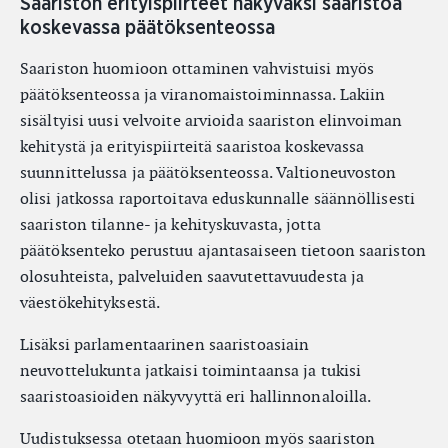
Saariston erityispiirteet näkyväksi saaristoa
koskevassa päätöksenteossa
Saariston huomioon ottaminen vahvistuisi myös
päätöksenteossa ja viranomaistoiminnassa. Lakiin
sisältyisi uusi velvoite arvioida saariston elinvoiman
kehitystä ja erityispiirteitä saaristoa koskevassa
suunnittelussa ja päätöksenteossa. Valtioneuvoston
olisi jatkossa raportoitava eduskunnalle säännöllisesti
saariston tilanne- ja kehityskuvasta, jotta
päätöksenteko perustuu ajantasaiseen tietoon saariston
olosuhteista, palveluiden saavutettavuudesta ja
väestökehityksestä.
Lisäksi parlamentaarinen saaristoasiain
neuvottelukunta jatkaisi toimintaansa ja tukisi
saaristoasioiden näkyvyyttä eri hallinnonaloilla.
Uudistuksessa otetaan huomioon myös saariston