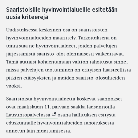
Saaristoisille hyvinvointialueille esitetään
uusia kriteerejä
Uudistuksessa keskeinen osa on saaristoisten
hyvinvointialueiden määrittely. Tarkoituksena on
tunnistaa ne hyvinvointialueet, joiden palvelujen
järjestämistä saaristo-olot olennaisesti vaikeuttavat.
Tämä auttaisi kohdentamaan valtion rahoitusta sinne,
missä palvelujen tuottaminen on erityisen haasteellista
pitkien etäisyyksien ja muiden saaristo-olosuhteiden
vuoksi.
Saaristoista hyvinvointialuetta koskevat säännökset
ovat maaliskuun 11. päivään saakka lausunnoilla
(Ulkoinen linkki)
Lausuntopalvelussa
osana hallituksen esitystä
eduskunnalle hyvinvointialueiden rahoituksesta
annetun lain muuttamisesta.