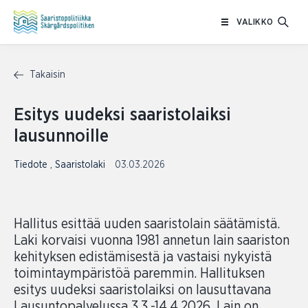
Siirry
VALIKKO
sisältöön
Takaisin
Esitys uudeksi saaristolaiksi
lausunnoille
Tiedote
,
Saaristolaki
03.03.2026
Hallitus esittää uuden saaristolain säätämistä.
Laki korvaisi vuonna 1981 annetun lain saariston
kehityksen edistämisestä ja vastaisi nykyistä
toimintaympäristöä paremmin. Hallituksen
esitys uudeksi saaristolaiksi on lausuttavana
Lausuntopalvelussa 3.3.-14.4.2026. Lain on