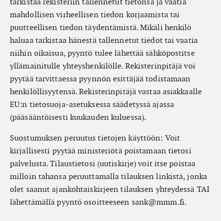
tarkistaa rekisteriin tallennetut tietonsa ja vaatia
mahdollisen virheellisen tiedon korjaamista tai
puutteellisen tiedon täydentämistä. Mikäli henkilö
haluaa tarkistaa hänestä tallennetut tiedot tai vaatia
niihin oikaisua, pyyntö tulee lähettää sähköpostitse
yllämainitulle yhteyshenkilölle. Rekisterinpitäjä voi
pyytää tarvittaessa pyynnön esittäjää todistamaan
henkilöllisyytensä. Rekisterinpitäjä vastaa asiakkaalle
EU:n tietosuoja-asetuksessa säädetyssä ajassa
(pääsääntöisesti kuukauden kuluessa).
Suostumuksen peruutus tietojen käyttöön: Voit
kirjallisesti pyytää ministeriötä poistamaan tietosi
palvelusta. Tilaustietosi (uutiskirje) voit itse poistaa
milloin tahansa peruuttamalla tilauksen linkistä, jonka
olet saanut ajankohtaiskirjeen tilauksen yhteydessä TAI
lähettämällä pyyntö osoitteeseen sank@mmm.fi.