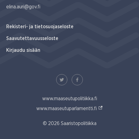
elina.auri@gov.fi
Rekisteri- ja tietosuojaseloste
Saavutettavuusseloste
Kirjaudu sisään
www.maaseutupolitiikka.fi
(Ulkoinen linkki)
www.maaseutuparlamentti.fi
© 2026 Saaristopolitiikka