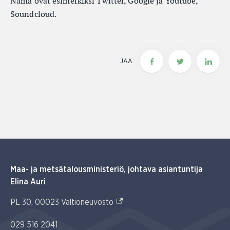
Nämä ovat esimerkiksi Twitter, Google ja Youtube,
Soundcloud.
JAA:
Maa- ja metsätalousministeriö, johtava asiantuntija
Elina Auri
(Ulkoinen linkki)
PL 30, 00023 Valtioneuvosto
029 516 2041