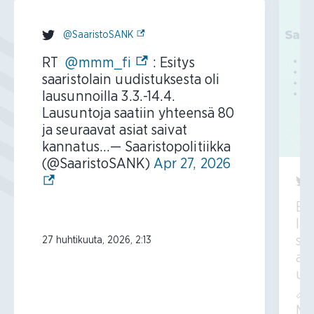
(Ulkoinen linkki)
@SaaristoSANK
(Ulkoinen linkki)
RT
@mmm_fi
: Esitys
saaristolain uudistuksesta oli
lausunnoilla 3.3.-14.4.
Lausuntoja saatiin yhteensä 80
ja seuraavat asiat saivat
kannatus…— Saaristopolitiikka
(Ulkoinen lin
(@SaaristoSANK)
Apr 27, 2026
Esi
la
sa
27 huhtikuuta, 2026, 2:13
as
uu
🔗
MM