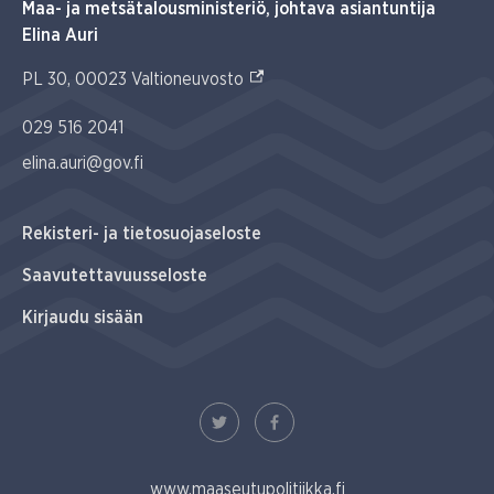
Maa- ja metsätalousministeriö, johtava asiantuntija
Elina Auri
(Ulkoinen linkki)
PL 30, 00023 Valtioneuvosto
029 516 2041
elina.auri@gov.fi
Rekisteri- ja tietosuojaseloste
Saavutettavuusseloste
Kirjaudu sisään
www.maaseutupolitiikka.fi