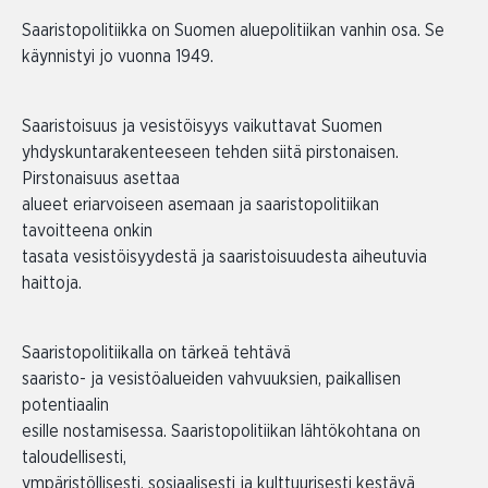
Saaristopolitiikka on Suomen aluepolitiikan vanhin osa. Se
käynnistyi jo vuonna 1949.
Saaristoisuus ja vesistöisyys vaikuttavat Suomen
yhdyskuntarakenteeseen tehden siitä pirstonaisen.
Pirstonaisuus asettaa
alueet eriarvoiseen asemaan ja saaristopolitiikan
tavoitteena onkin
tasata vesistöisyydestä ja saaristoisuudesta aiheutuvia
haittoja.
Saaristopolitiikalla on tärkeä tehtävä
saaristo- ja vesistöalueiden vahvuuksien, paikallisen
potentiaalin
esille nostamisessa. Saaristopolitiikan lähtökohtana on
taloudellisesti,
ympäristöllisesti, sosiaalisesti ja kulttuurisesti kestävä