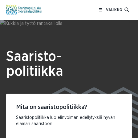
Siirry
VALIKKO
sisältöön
Saaristo-
politiikka
Mitä on saaristopolitiikka?
Saaristopolitiikka luo elinvoiman edellytyksiä hyvän
elämän saaristoon.