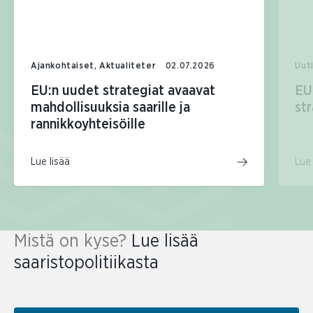
Ajankohtaiset, Aktualiteter
02.07.2026
Uut
EU:n uudet strategiat avaavat
EU
mahdollisuuksia saarille ja
st
rannikkoyhteisöille
Lue 
Lue lisää
Mistä on kyse?
Lue lisää
saaristopolitiikasta