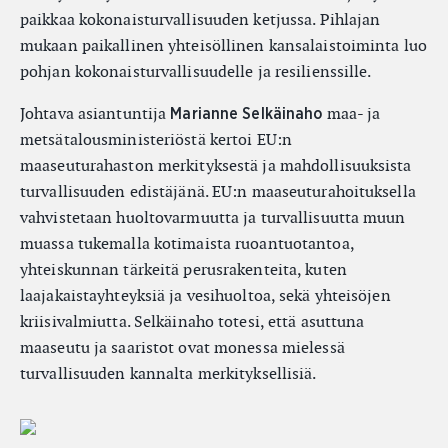
paikkaa kokonaisturvallisuuden ketjussa. Pihlajan
mukaan paikallinen yhteisöllinen kansalaistoiminta luo
pohjan kokonaisturvallisuudelle ja resilienssille.
Johtava asiantuntija
maa- ja
Marianne Selkäinaho
metsätalousministeriöstä kertoi EU:n
maaseuturahaston merkityksestä ja mahdollisuuksista
turvallisuuden edistäjänä. EU:n maaseuturahoituksella
vahvistetaan huoltovarmuutta ja turvallisuutta muun
muassa tukemalla kotimaista ruoantuotantoa,
yhteiskunnan tärkeitä perusrakenteita, kuten
laajakaistayhteyksiä ja vesihuoltoa, sekä yhteisöjen
kriisivalmiutta. Selkäinaho totesi, että asuttuna
maaseutu ja saaristot ovat monessa mielessä
turvallisuuden kannalta merkityksellisiä.