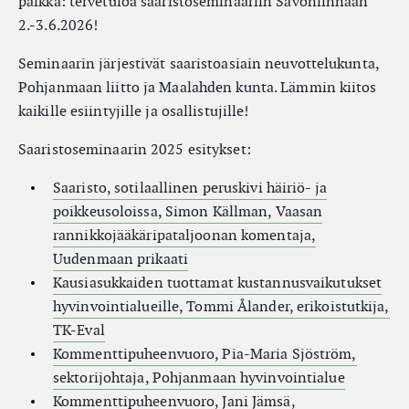
paikka: tervetuloa saaristoseminaariin Savonlinnaan
2.-3.6.2026!
Seminaarin järjestivät saaristoasiain neuvottelukunta,
Pohjanmaan liitto ja Maalahden kunta. Lämmin kiitos
kaikille esiintyjille ja osallistujille!
Saaristoseminaarin 2025 esitykset:
Saaristo, sotilaallinen peruskivi häiriö- ja
poikkeusoloissa, Simon Källman, Vaasan
rannikkojääkäripataljoonan komentaja,
Uudenmaan prikaati
Kausiasukkaiden tuottamat kustannusvaikutukset
hyvinvointialueille, Tommi Ålander, erikoistutkija,
TK-Eval
Kommenttipuheenvuoro, Pia-Maria Sjöström,
sektorijohtaja, Pohjanmaan hyvinvointialue
Kommenttipuheenvuoro, Jani Jämsä,