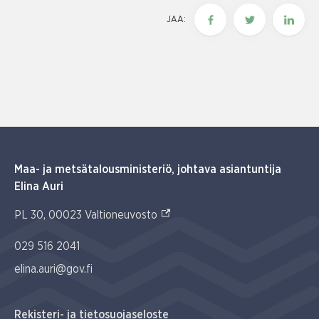
JAA:
Maa- ja metsätalousministeriö, johtava asiantuntija
Elina Auri
(Ulkoinen linkki)
PL 30, 00023 Valtioneuvosto
029 516 2041
elina.auri@gov.fi
Rekisteri- ja tietosuojaseloste