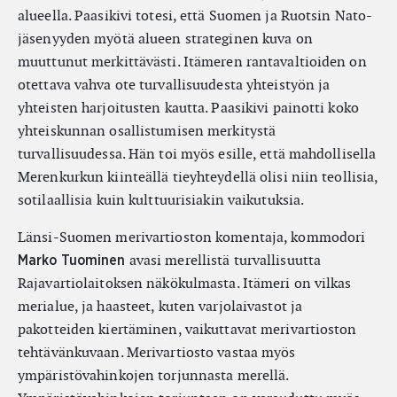
alueella. Paasikivi totesi, että Suomen ja Ruotsin Nato-
jäsenyyden myötä alueen strateginen kuva on
muuttunut merkittävästi. Itämeren rantavaltioiden on
otettava vahva ote turvallisuudesta yhteistyön ja
yhteisten harjoitusten kautta. Paasikivi painotti koko
yhteiskunnan osallistumisen merkitystä
turvallisuudessa. Hän toi myös esille, että mahdollisella
Merenkurkun kiinteällä tieyhteydellä olisi niin teollisia,
sotilaallisia kuin kulttuurisiakin vaikutuksia.
Länsi-Suomen merivartioston komentaja, kommodori
avasi merellistä turvallisuutta
Marko Tuominen
Rajavartiolaitoksen näkökulmasta. Itämeri on vilkas
merialue, ja haasteet, kuten varjolaivastot ja
pakotteiden kiertäminen, vaikuttavat merivartioston
tehtävänkuvaan. Merivartiosto vastaa myös
ympäristövahinkojen torjunnasta merellä.