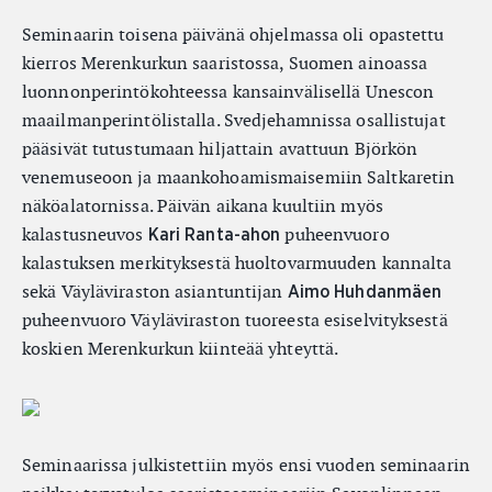
Seminaarin toisena päivänä ohjelmassa oli opastettu
kierros Merenkurkun saaristossa, Suomen ainoassa
luonnonperintökohteessa kansainvälisellä Unescon
maailmanperintölistalla. Svedjehamnissa osallistujat
pääsivät tutustumaan hiljattain avattuun Björkön
venemuseoon ja maankohoamismaisemiin Saltkaretin
näköalatornissa. Päivän aikana kuultiin myös
kalastusneuvos
puheenvuoro
Kari Ranta-ahon
kalastuksen merkityksestä huoltovarmuuden kannalta
sekä Väyläviraston asiantuntijan
Aimo Huhdanmäen
puheenvuoro Väyläviraston tuoreesta esiselvityksestä
koskien Merenkurkun kiinteää yhteyttä.
Seminaarissa julkistettiin myös ensi vuoden seminaarin