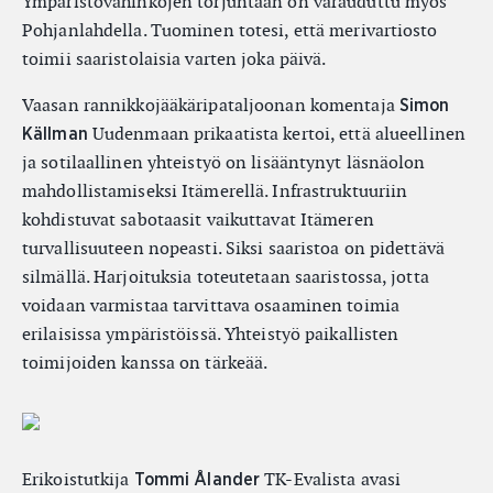
Ympäristövahinkojen torjuntaan on varauduttu myös
Pohjanlahdella. Tuominen totesi, että merivartiosto
toimii saaristolaisia varten joka päivä.
Vaasan rannikkojääkäripataljoonan komentaja
Simon
Uudenmaan prikaatista kertoi, että alueellinen
Källman
ja sotilaallinen yhteistyö on lisääntynyt läsnäolon
mahdollistamiseksi Itämerellä. Infrastruktuuriin
kohdistuvat sabotaasit vaikuttavat Itämeren
turvallisuuteen nopeasti. Siksi saaristoa on pidettävä
silmällä. Harjoituksia toteutetaan saaristossa, jotta
voidaan varmistaa tarvittava osaaminen toimia
erilaisissa ympäristöissä. Yhteistyö paikallisten
toimijoiden kanssa on tärkeää.
Erikoistutkija
TK-Evalista avasi
Tommi Ålander