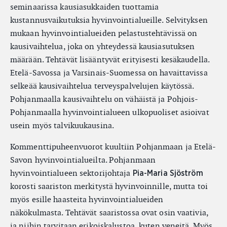
seminaarissa kausiasukkaiden tuottamia
kustannusvaikutuksia hyvinvointialueille. Selvityksen
mukaan hyvinvointialueiden pelastustehtävissä on
kausivaihtelua, joka on yhteydessä kausiasutuksen
määrään. Tehtävät lisääntyvät erityisesti kesäkaudella.
Etelä-Savossa ja Varsinais-Suomessa on havaittavissa
selkeää kausivaihtelua terveyspalvelujen käytössä.
Pohjanmaalla kausivaihtelu on vähäistä ja Pohjois-
Pohjanmaalla hyvinvointialueen ulkopuoliset asioivat
usein myös talvikuukausina.
Kommenttipuheenvuorot kuultiin Pohjanmaan ja Etelä-
Savon hyvinvointialueilta. Pohjanmaan
hyvinvointialueen sektorijohtaja
Pia-Maria Sjöström
korosti saariston merkitystä hyvinvoinnille, mutta toi
myös esille haasteita hyvinvointialueiden
näkökulmasta. Tehtävät saaristossa ovat osin vaativia,
ja niihin tarvitaan erikoiskalustoa, kuten veneitä. Myös