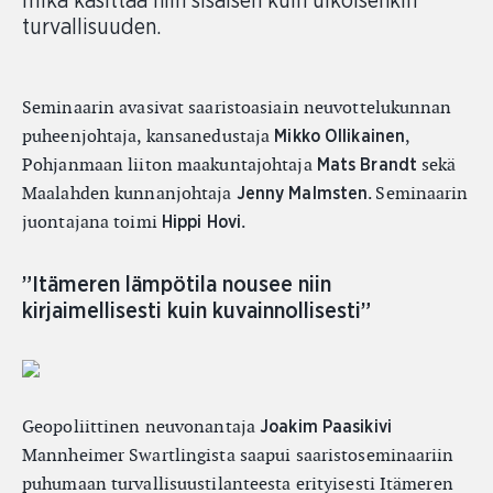
mikä käsittää niin sisäisen kuin ulkoisenkin
turvallisuuden.
Seminaarin avasivat saaristoasiain neuvottelukunnan
puheenjohtaja, kansanedustaja
,
Mikko Ollikainen
Pohjanmaan liiton maakuntajohtaja
sekä
Mats Brandt
Maalahden kunnanjohtaja
. Seminaarin
Jenny Malmsten
juontajana toimi
.
Hippi Hovi
”Itämeren lämpötila nousee niin
kirjaimellisesti kuin kuvainnollisesti”
Geopoliittinen neuvonantaja
Joakim Paasikivi
Mannheimer Swartlingista saapui saaristoseminaariin
puhumaan turvallisuustilanteesta erityisesti Itämeren