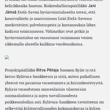
kelirikkoaika haastaa. Riskienhallintapäällikkö
Jani
Etelä-Savon hyvinvointialueelta totesi, että
Jämsä
kausivaihtelu ja saaristoisuus lisää Etelä-Savossa
merkittävästi palvelutarpeita ja kustannuksia lähes
kaikissa toiminnoissa. Välimatkat ovat pitkiä ja
hyvinvointialue on varautunut toimimaan vesien
rikkomalla alueella kaikkina vuodenaikoina.
Projektipäällikkö
Suomen Kylät ry:stä
Ritva Pihlaja
kertoi Kylävara-hankkeesta ja siitä, miten paikallinen
yhteisö voi parantaa varautumista ja kriisinkestävyyttä.
Kylissä varaudutaan monenlaisiin tilanteisiin
normaalioloista ja arjen turvallisuudesta
poikkeusoloihin asti. Kylävara-hankkeen tavoitteena on
selkeyttää kyläturvallisuuden kokonaiskuvaa ja kylien