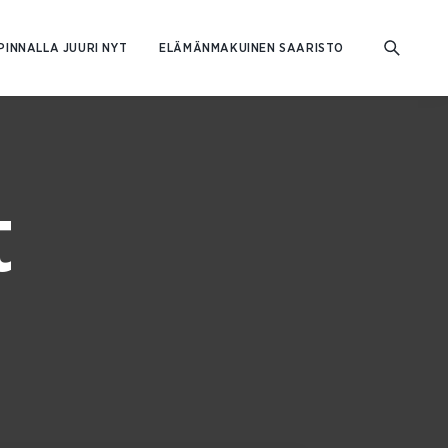
PINNALLA JUURI NYT
ELÄMÄNMAKUINEN SAARISTO
t