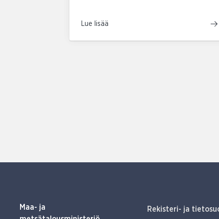
Lue lisää
Maa- ja
Rekisteri- ja tietosu
metsätalousministeriö,