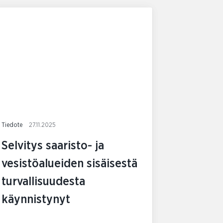
Tiedote
27.11.2025
Selvitys saaristo- ja
vesistöalueiden sisäisestä
turvallisuudesta
käynnistynyt