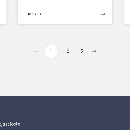
Lue lisää
1
2
3
ojaseloste