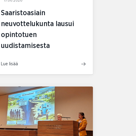
17.06.2026
Saaristoasiain
neuvottelukunta lausui
opintotuen
uudistamisesta
Lue lisää