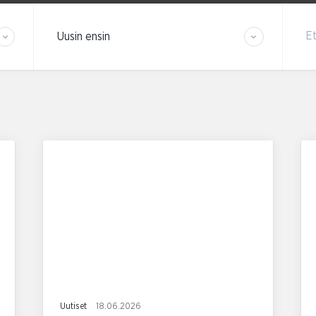
Järjestä tulokset
Et
Uutiset
18.06.2026