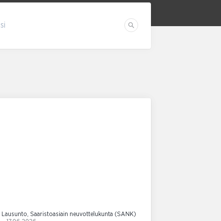
si
Etsi
Lausunto, Saaristoasiain neuvottelukunta (SANK)