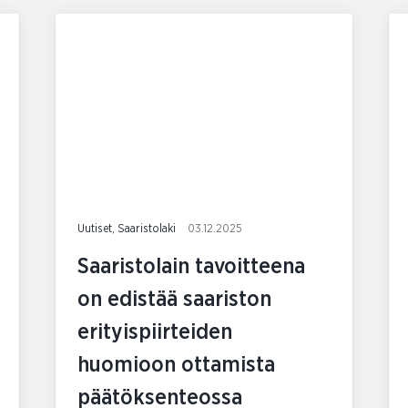
Uutiset, Saaristolaki
03.12.2025
Saaristolain tavoitteena
on edistää saariston
erityispiirteiden
huomioon ottamista
päätöksenteossa