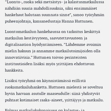
”Luonto-, ruoka sekä metsästys- ja kalastusmatkailussa
nähdään suuria mahdollisuuksia, siksi ensimmäiset
hankehaut halutaan suunnata sinne”, sanoo työryhmän
puheenjohtaja, kansanedustaja Hanna Huttunen.
Luontomatkailun hankehaussa on tarkoitus keskittyä
matkailun kestävyyteen, saavutettavuuteen ja
digitalisaation hyödyntämiseen. ”Lähdemme avoimin
mielin hakuun ja annamme matkailutoimijoiden olla
innovatiivisia.” Huttunen toivoo perinteisten
instituutioiden lisäksi myös yrittäjien ehdottavan
hankkeita.
Lisäksi työryhmä on käynnistämässä erillistä
ruokamatkailuhanketta. Huttusen mielestä se soveltuu
hyvin harvaan asutulle maaseudulle: siinä yhdistyvät
puhtaat kotimaiset raaka-aineet, yrittäjyys ja matkailu.
Kolmas matkailukokonaisuus on kalastus- ja