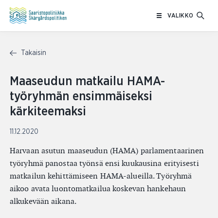
Siirry
VALIKKO
sisältöön
Takaisin
Maaseudun matkailu HAMA-
työryhmän ensimmäiseksi
kärkiteemaksi
11.12.2020
Harvaan asutun maaseudun (HAMA) parlamentaarinen
työryhmä panostaa työnsä ensi kuukausina erityisesti
matkailun kehittämiseen HAMA-alueilla. Työryhmä
aikoo avata luontomatkailua koskevan hankehaun
alkukevään aikana.