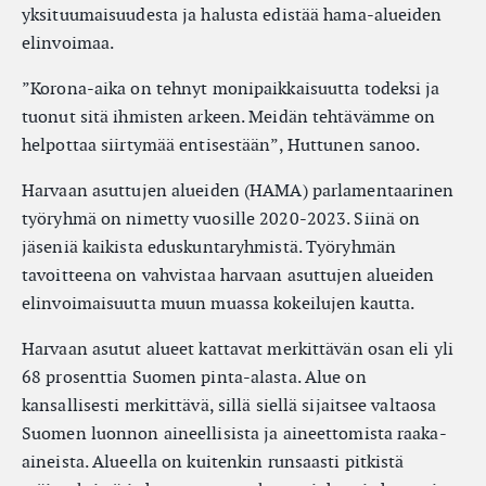
yksituumaisuudesta ja halusta edistää hama-alueiden
elinvoimaa.
”Korona-aika on tehnyt monipaikkaisuutta todeksi ja
tuonut sitä ihmisten arkeen. Meidän tehtävämme on
helpottaa siirtymää entisestään”, Huttunen sanoo.
Harvaan asuttujen alueiden (HAMA) parlamentaarinen
työryhmä on nimetty vuosille 2020-2023. Siinä on
jäseniä kaikista eduskuntaryhmistä. Työryhmän
tavoitteena on vahvistaa harvaan asuttujen alueiden
elinvoimaisuutta muun muassa kokeilujen kautta.
Harvaan asutut alueet kattavat merkittävän osan eli yli
68 prosenttia Suomen pinta-alasta. Alue on
kansallisesti merkittävä, sillä siellä sijaitsee valtaosa
Suomen luonnon aineellisista ja aineettomista raaka-
aineista. Alueella on kuitenkin runsaasti pitkistä