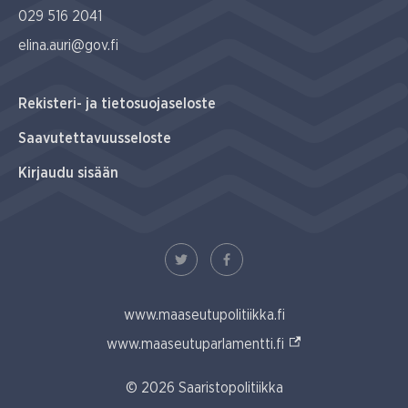
029 516 2041
elina.auri@gov.fi
Rekisteri- ja tietosuojaseloste
Saavutettavuusseloste
Kirjaudu sisään
www.maaseutupolitiikka.fi
(Ulkoinen linkki)
www.maaseutuparlamentti.fi
© 2026 Saaristopolitiikka