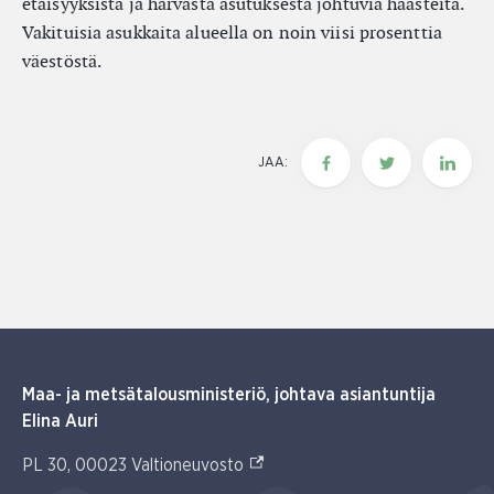
etäisyyksistä ja harvasta asutuksesta johtuvia haasteita.
Vakituisia asukkaita alueella on noin viisi prosenttia
väestöstä.
JAA:
Maa- ja metsätalousministeriö, johtava asiantuntija
Elina Auri
(Ulkoinen linkki)
PL 30, 00023 Valtioneuvosto