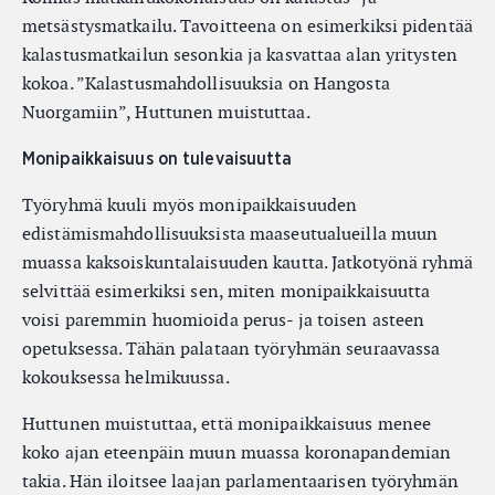
metsästysmatkailu. Tavoitteena on esimerkiksi pidentää
kalastusmatkailun sesonkia ja kasvattaa alan yritysten
kokoa. ”Kalastusmahdollisuuksia on Hangosta
Nuorgamiin”, Huttunen muistuttaa.
Monipaikkaisuus on tulevaisuutta
Työryhmä kuuli myös monipaikkaisuuden
edistämismahdollisuuksista maaseutualueilla muun
muassa kaksoiskuntalaisuuden kautta. Jatkotyönä ryhmä
selvittää esimerkiksi sen, miten monipaikkaisuutta
voisi paremmin huomioida perus- ja toisen asteen
opetuksessa. Tähän palataan työryhmän seuraavassa
kokouksessa helmikuussa.
Huttunen muistuttaa, että monipaikkaisuus menee
koko ajan eteenpäin muun muassa koronapandemian
takia. Hän iloitsee laajan parlamentaarisen työryhmän