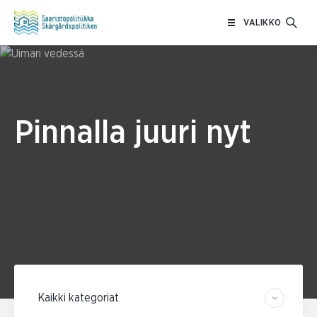
Siirry
VALIKKO
sisältöön
Pinnalla juuri nyt
Suodata kategorian mukaan