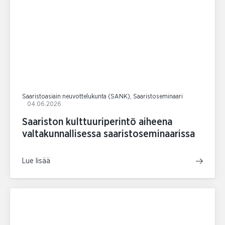
Saaristoasiain neuvottelukunta (SANK), Saaristoseminaari
04.06.2026
Saariston kulttuuriperintö aiheena
valtakunnallisessa saaristoseminaarissa
Lue lisää