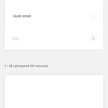
Järjestä tulokset
Etsi
Etsi
1 – 12
(yhteensä 101 tulosta)