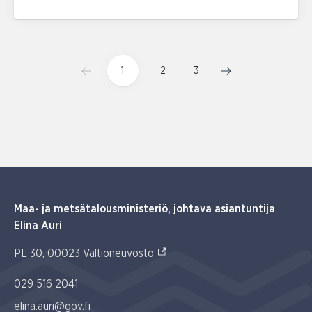
1
2
3
Maa- ja metsätalousministeriö, johtava asiantuntija
Elina Auri
(Ulkoinen linkki)
PL 30, 00023 Valtioneuvosto
029 516 2041
elina.auri@gov.fi