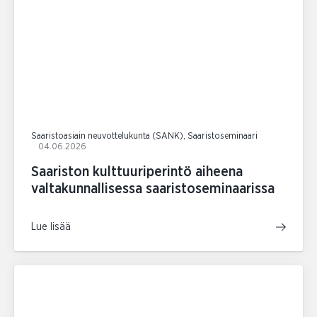
Saaristoasiain neuvottelukunta (SANK), Saaristoseminaari
04.06.2026
Saariston kulttuuriperintö aiheena
valtakunnallisessa saaristoseminaarissa
Lue lisää