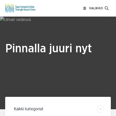
Siirry
VALIKKO
sisältöön
Pinnalla juuri nyt
Suodata kategorian mukaan