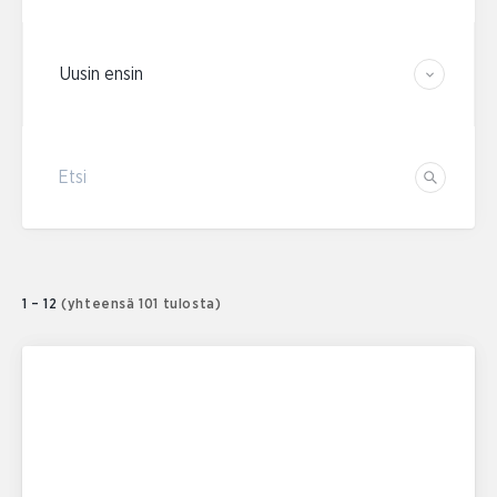
Järjestä tulokset
Etsi
Etsi
1 – 12
(yhteensä 101 tulosta)