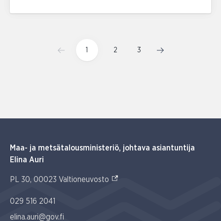
1
2
3
Maa- ja metsätalousministeriö, johtava asiantuntija
Elina Auri
(Ulkoinen linkki)
PL 30, 00023 Valtioneuvosto
029 516 2041
elina.auri@gov.fi