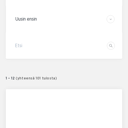
Järjestä tulokset
Etsi
Etsi
1 – 12
(yhteensä 101 tulosta)