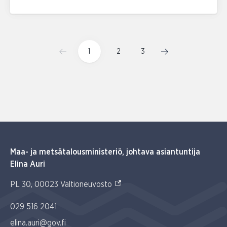
1
2
3
Maa- ja metsätalousministeriö, johtava asiantuntija
Elina Auri
(Ulkoinen linkki)
PL 30, 00023 Valtioneuvosto
029 516 2041
elina.auri@gov.fi