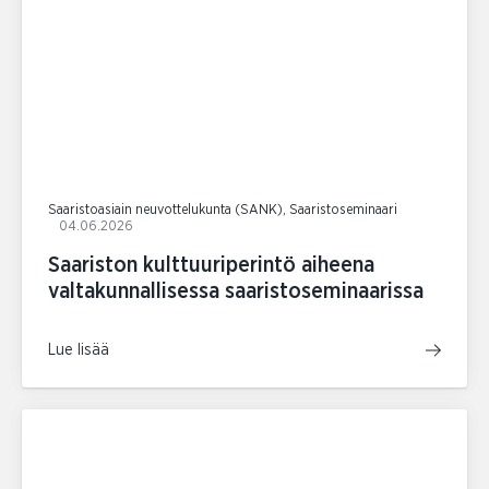
Saaristoasiain neuvottelukunta (SANK), Saaristoseminaari
04.06.2026
Saariston kulttuuriperintö aiheena
valtakunnallisessa saaristoseminaarissa
Lue lisää