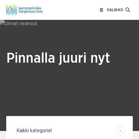
Siirry
VALIKKO
sisältöön
Pinnalla juuri nyt
Suodata kategorian mukaan