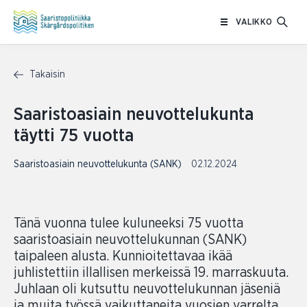
Siirry
VALIKKO
sisältöön
Takaisin
Saaristoasiain neuvottelukunta
täytti 75 vuotta
Saaristoasiain neuvottelukunta (SANK)
02.12.2024
Tänä vuonna tulee kuluneeksi 75 vuotta
saaristoasiain neuvottelukunnan (SANK)
taipaleen alusta. Kunnioitettavaa ikää
juhlistettiin illallisen merkeissä 19. marraskuuta.
Juhlaan oli kutsuttu neuvottelukunnan jäseniä
ja muita työssä vaikuttaneita vuosien varrelta.