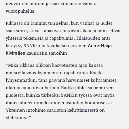
neuvottelukunnan ja saaristolaisten välistä
vuoropuhelua.
Juhlassa oli lämmin tunnelma, kun vanhat ja uudet
saariston ystävät tapasivat pitkästä aikaa ja muistelivat
yhteisiä tekemisiä ja tapahtumia. Tilaisuuden anti
kiteytyy SANK:n pitkäaikaisen jäsenen
Anne-Maija
kauniisiin sanoihin:
Kivimäen
”Mikä rikkaus olikaan kasvotusten ajan kanssa
muistella vuosikymmenten tapahtumia. Kaikki
lyhyemmätkin, tänä päivänä harvinaiset kohtaamiset,
illan aikana olivat helmiä. Kaikki juhlassa puhui sen
puolesta, kuinka tärkeäksi SANKin työssä ovat myös
ihmissuhteet muodostuneet asioiden hoitamisessa.
Yhteinen intohimo saariston kehittämisestä on
yhdistänyt.”