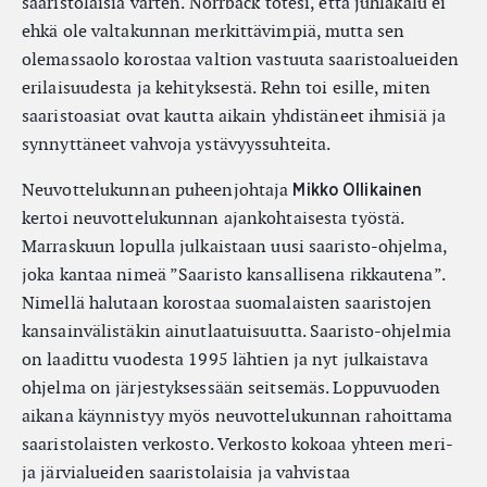
saaristolaisia varten. Norrback totesi, että juhlakalu ei
ehkä ole valtakunnan merkittävimpiä, mutta sen
olemassaolo korostaa valtion vastuuta saaristoalueiden
erilaisuudesta ja kehityksestä. Rehn toi esille, miten
saaristoasiat ovat kautta aikain yhdistäneet ihmisiä ja
synnyttäneet vahvoja ystävyyssuhteita.
Neuvottelukunnan puheenjohtaja
Mikko Ollikainen
kertoi neuvottelukunnan ajankohtaisesta työstä.
Marraskuun lopulla julkaistaan uusi saaristo-ohjelma,
joka kantaa nimeä ”Saaristo kansallisena rikkautena”.
Nimellä halutaan korostaa suomalaisten saaristojen
kansainvälistäkin ainutlaatuisuutta. Saaristo-ohjelmia
on laadittu vuodesta 1995 lähtien ja nyt julkaistava
ohjelma on järjestyksessään seitsemäs. Loppuvuoden
aikana käynnistyy myös neuvottelukunnan rahoittama
saaristolaisten verkosto. Verkosto kokoaa yhteen meri-
ja järvialueiden saaristolaisia ja vahvistaa