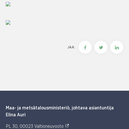
JAA:
Maa- ja metsätalousministeriö, johtava asiantuntija
Elina Auri
(Ulkoinen linkki)
PL 30, 00023 Valtioneuvosto