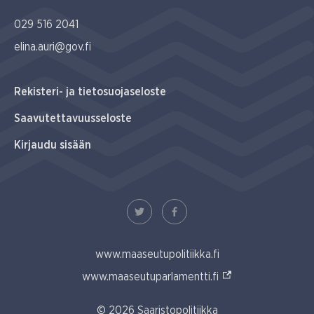
029 516 2041
elina.auri@gov.fi
Rekisteri- ja tietosuojaseloste
Saavutettavuusseloste
Kirjaudu sisään
www.maaseutupolitiikka.fi
(Ulkoinen linkki)
www.maaseutuparlamentti.fi
© 2026 Saaristopolitiikka