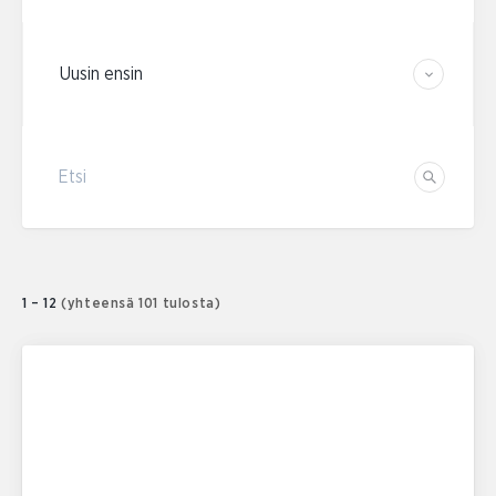
Järjestä tulokset
Etsi
Etsi
1 – 12
(yhteensä 101 tulosta)