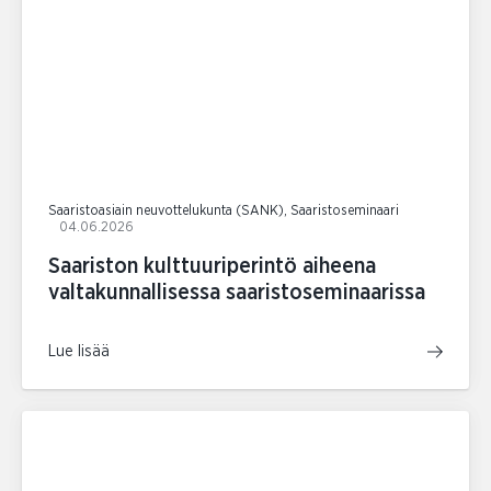
Saaristoasiain neuvottelukunta (SANK), Saaristoseminaari
04.06.2026
Saariston kulttuuriperintö aiheena
valtakunnallisessa saaristoseminaarissa
Lue lisää