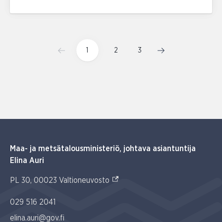
1
2
3
Maa- ja metsätalousministeriö, johtava asiantuntija
Elina Auri
(Ulkoinen linkki)
PL 30, 00023 Valtioneuvosto
029 516 2041
elina.auri@gov.fi