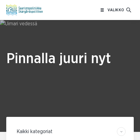
Siirry
VALIKKO
sisältöön
Pinnalla juuri nyt
Suodata kategorian mukaan