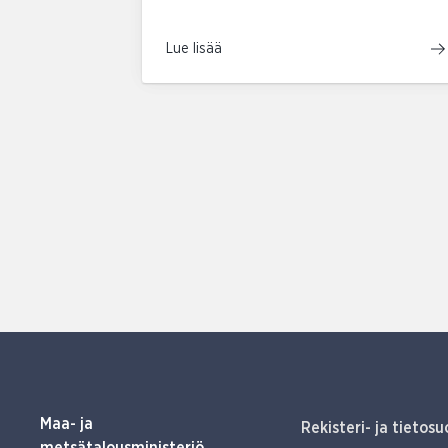
Lue lisää
Maa- ja
Rekisteri- ja tietosu
metsätalousministeriö,