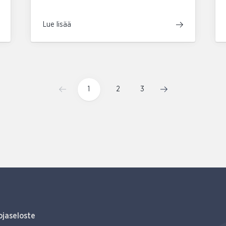
Lue lisää
1
2
3
ojaseloste