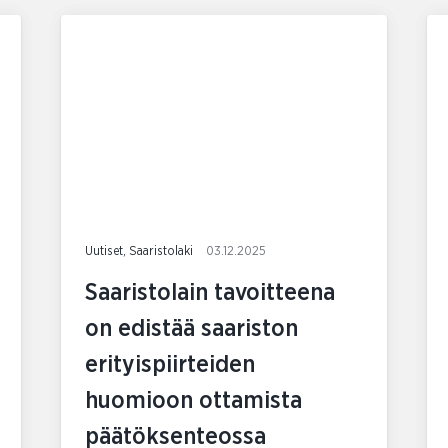
Uutiset, Saaristolaki
03.12.2025
Saaristolain tavoitteena
on edistää saariston
erityispiirteiden
huomioon ottamista
päätöksenteossa