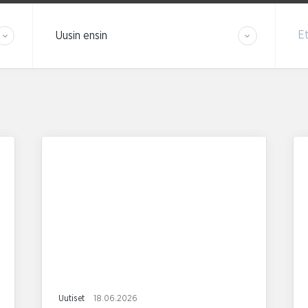
Järjestä tulokset
Et
Uutiset
18.06.2026