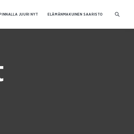
PINNALLA JUURI NYT
ELÄMÄNMAKUINEN SAARISTO
t