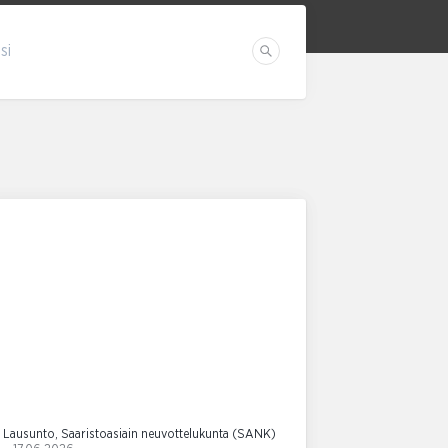
si
Etsi
Lausunto, Saaristoasiain neuvottelukunta (SANK)