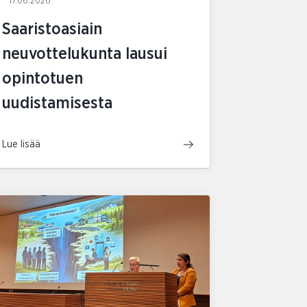
17.06.2026
Saaristoasiain
neuvottelukunta lausui
opintotuen
uudistamisesta
Lue lisää