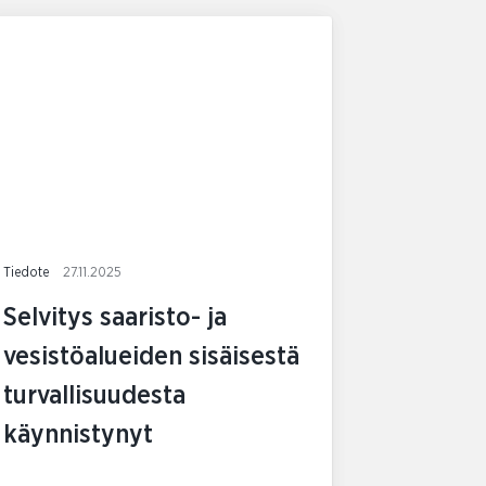
Tiedote
27.11.2025
Selvitys saaristo- ja
vesistöalueiden sisäisestä
turvallisuudesta
käynnistynyt