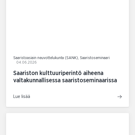
Saaristoasiain neuvottelukunta (SANK), Saaristoseminaari
04.06.2026
Saariston kulttuuriperintö aiheena
valtakunnallisessa saaristoseminaarissa
Lue lisää