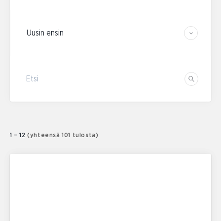
Järjestä tulokset
Etsi
Etsi
1 – 12
(yhteensä 101 tulosta)