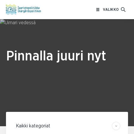
Siirry
VALIKKO
sisältöön
Pinnalla juuri nyt
Suodata kategorian mukaan