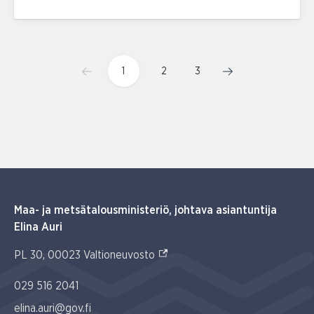
1
2
3
Maa- ja metsätalousministeriö, johtava asiantuntija
Elina Auri
(Ulkoinen linkki)
PL 30, 00023 Valtioneuvosto
029 516 2041
elina.auri@gov.fi