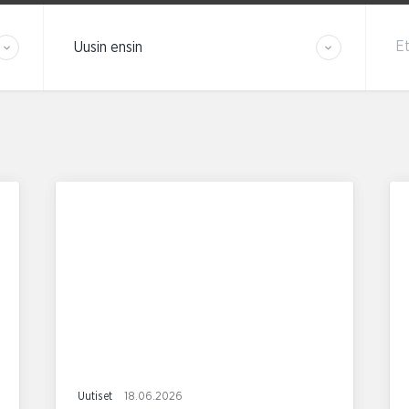
Järjestä tulokset
Et
Uutiset
18.06.2026