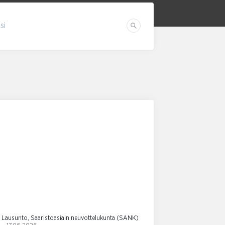
si
Etsi
Lausunto, Saaristoasiain neuvottelukunta (SANK)