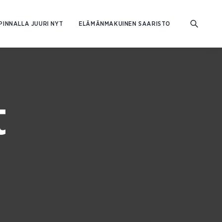
PINNALLA JUURI NYT
ELÄMÄNMAKUINEN SAARISTO
t