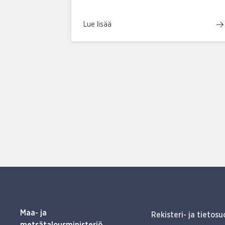
Lue lisää
Maa- ja
Rekisteri- ja tietosu
metsätalousministeriö,