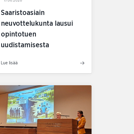
17.06.2026
Saaristoasiain
neuvottelukunta lausui
opintotuen
uudistamisesta
Lue lisää