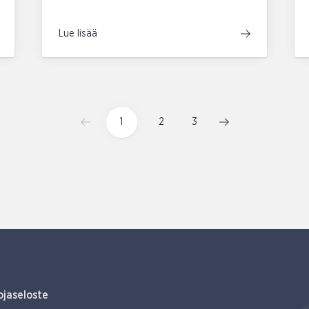
Lue lisää
1
2
3
ojaseloste