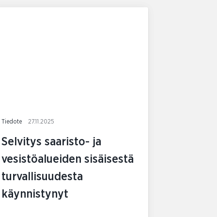
Tiedote
27.11.2025
Selvitys saaristo- ja
vesistöalueiden sisäisestä
turvallisuudesta
käynnistynyt