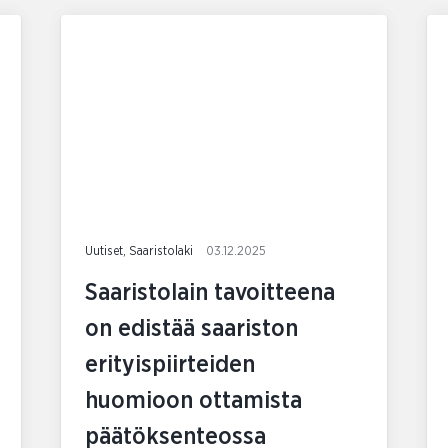
Uutiset, Saaristolaki
03.12.2025
Saaristolain tavoitteena
on edistää saariston
erityispiirteiden
huomioon ottamista
päätöksenteossa