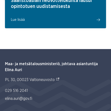
Saaristoasiain neuvottelukunta lausui
opintotuen uudistamisesta
Lue lisää
Maa- ja metsätalousministeriö, johtava asiantuntija
Elina Auri
(Ulkoinen linkki)
PL 30, 00023 Valtioneuvosto
029 516 2041
elina.auri@gov.fi