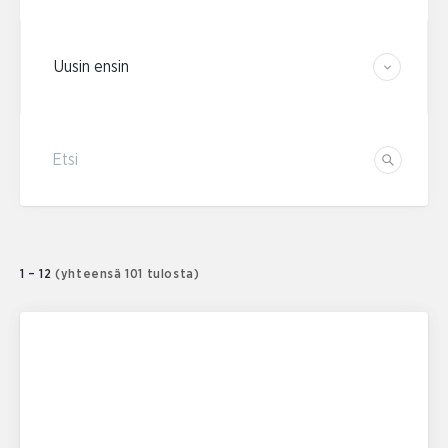
Järjestä tulokset
Etsi
Etsi
1 – 12
(yhteensä 101 tulosta)