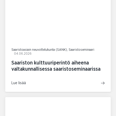
Saaristoasiain neuvottelukunta (SANK), Saaristoseminaari
04.06.2026
Saariston kulttuuriperintö aiheena
valtakunnallisessa saaristoseminaarissa
Lue lisää