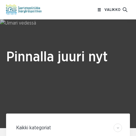
Siirry
VALIKKO
sisältöön
Pinnalla juuri nyt
Suodata kategorian mukaan