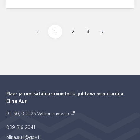
1
2
3
Maa- ja metsätalousministeriö, johtava asiantuntija
Elina Auri
(Ulkoinen linkki)
PL 30, 00023 Valtioneuvosto
029 516 2041
elina.auri@gov.fi