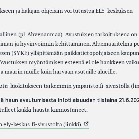
een ja hakijan ohjeisiin voi tutustua ELY-keskuksen
koinen linkki)
llinen (pl. Ahvenanmaa). Avustuksen tarkoituksena on
voiman ja hyvinvoinnin kehittäminen. Aluemääritelmä p
en (SYKE) ylläpitämään paikkatietopohjaiseen kaupun
Avustuksen myöntämisen esteenä ei ole hankkeen vaik
 määrin muille kuin harvaan asutuille alueille.
u-luokitukseen tarkemmin ymparisto.fi-sivustolla (lin
ää haun avautumisesta infotilaisuuden tiistaina 21.6.20
tulleet kaikki hausta kiinnostuneet.
(Ulkoinen linkki)
a ely-keskus.fi-sivustolta (linkki).