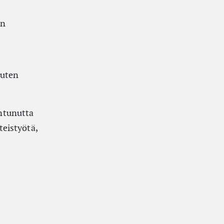
en
kuten
intunutta
eistyötä,