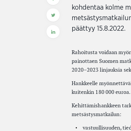
kohdentaa kolme mil
metsästysmatkailun
päättyy 15.8.2022.
Rahoitusta voidaan myön
painottaen Suomen matka
2020–2023 linjauksia sek
Hankkeelle myönnettävä t
kuitenkin 180 000 euroa
Kehittämishankkeen tarkoi
metsästysmatkailun:
vastuullisuuden, ti