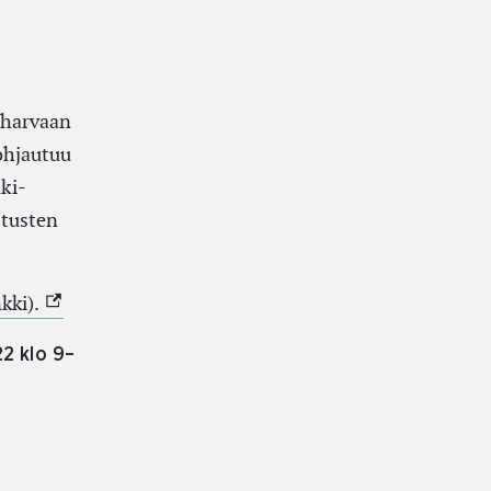
 harvaan
ohjautuu
ki-
utusten
(Ulkoinen linkki)
kki).
22 klo 9–