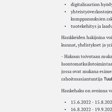
digitalisaation hyö
yhteistyöverkostojen
kumppanuuksien ra
tuotekehitys ja laa
Hankkeiden hakijoina voiv
kunnat, yhdistykset ja yr
- Hakuun toivotaan mukaan
luontomatkailutoimintaa.
jossa ovat mukana esimerk
rahoitusasiantuntija
Tuu
Hankehaku on avoinna vai
15.6.2022 - 15.8.20
16.8.2022 - 19.9.20