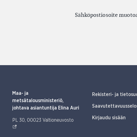
Sähköpostiosoite muotoa
Maa- ja
Rekisteri- ja tietosu
metsätalousministeriö,
Saavutettavuusselo
johtava asiantuntija Elina Auri
Kirjaudu sisään
(Ulkoinen linkki)
PL 30, 00023 Valtioneuvosto