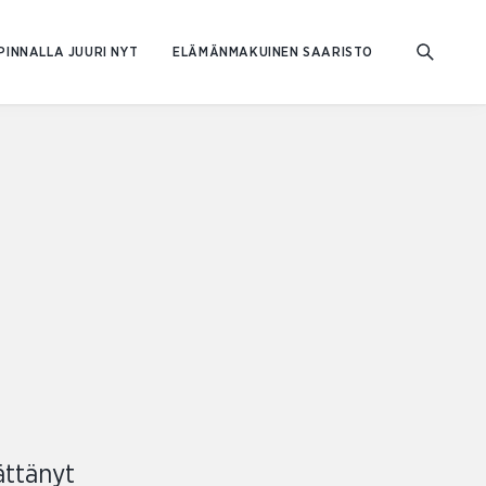
PINNALLA JUURI NYT
ELÄMÄNMAKUINEN SAARISTO
ättänyt