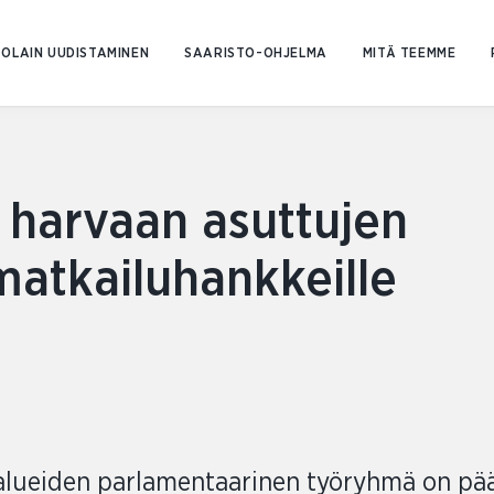
Siirry
sisältöön
OLAIN UUDISTAMINEN
SAARISTO-OHJELMA
MITÄ TEEMME
 harvaan asuttujen
matkailuhankkeille
alueiden parlamentaarinen työryhmä on pä