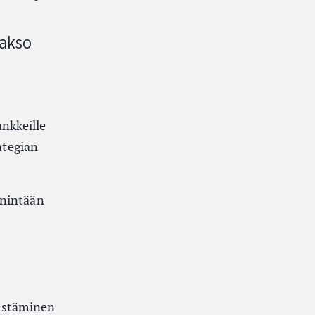
jakso
nkkeille
ategian
enintään
distäminen