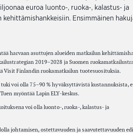
joonaa euroa luonto-, ruoka-, kalastus- ja
 kehittämishankkeisiin. Ensimmäinen haku
tää harvaan asuttujen alueiden matkailun kehittämisha
ilustrategian 2019–2028 ja Suomen ruokamatkailustr
ä Visit Finlandin ruokamatkailun tuotesuosituksia.
uki voi olla 75–90 % hyväksyttävistä kustannuksista, 
. Tuen myöntää Lapin ELY-keskus.
tuksena voi olla luonto-, ruoka-, kalastus- ja
edolla johtamisen, ostettavuuden ja saavutettavuuden e