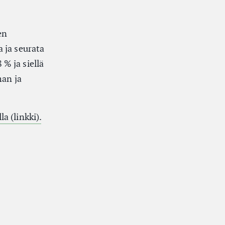
en
 ja seurata
% ja siellä
man ja
(Ulkoinen linkki)
a (linkki).