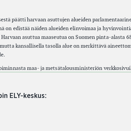
stä päätti harvaan asuttujen alueiden parlamentaarin
ä on edistää näiden alueiden elinvoimaa ja hyvinvointia
. Harvaan asuttua maaseutua on Suomen pinta-alasta 68 
mutta kansallisella tasolla alue on merkittävä aineetto
de.
oiminnasta maa- ja metsätalousministeriön verkkosivuill
pin ELY-keskus: