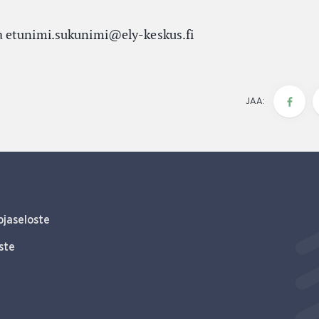
 etunimi.sukunimi@ely-keskus.fi
JAA:
ojaseloste
ste