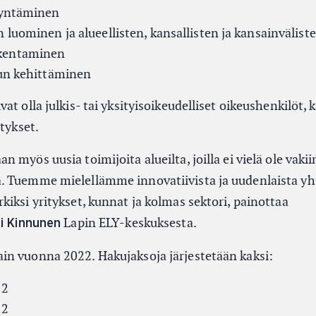
dyntäminen
 luominen ja alueellisten, kansallisten ja kansainvälist
kentaminen
dun kehittäminen
at olla julkis- tai yksityisoikeudelliset oikeushenkilöt, 
itykset.
 myös uusia toimijoita alueilta, joilla ei vielä ole vaki
 Tuemme mielellämme innovatiivista ja uudenlaista yht
iksi yritykset, kunnat ja kolmas sektori, painottaa
Lapin ELY-keskuksesta.
li Kinnunen
n vuonna 2022. Hakujaksoja järjestetään kaksi:
22
22