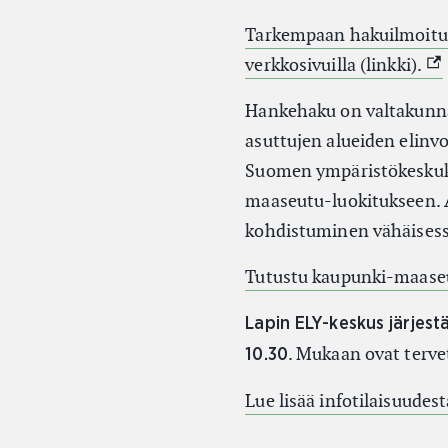
Tarkempaan hakuilmoituks
(Ul
verkkosivuilla (linkki).
Hankehaku on valtakunna
asuttujen alueiden elin
Suomen ympäristökeskuks
maaseutu-luokitukseen. 
kohdistuminen vähäisessä
Tutustu kaupunki-maaseut
Lapin ELY-keskus järjest
. Mukaan ovat terve
10.30
Lue lisää infotilaisuudest