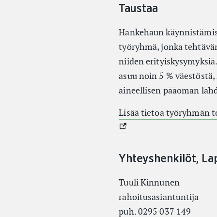
Taustaa
Hankehaun käynnistämise
työryhmä, jonka tehtävän
niiden erityiskysymyksiä
asuu noin 5 % väestöstä, 
aineellisen pääoman läh
Lisää tietoa työryhmän t
Yhteyshenkilöt, La
Tuuli Kinnunen
rahoitusasiantuntija
puh. 0295 037 149