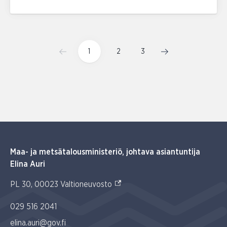
1
2
3
Maa- ja metsätalousministeriö, johtava asiantuntija
Elina Auri
(Ulkoinen linkki)
PL 30, 00023 Valtioneuvosto
029 516 2041
elina.auri@gov.fi