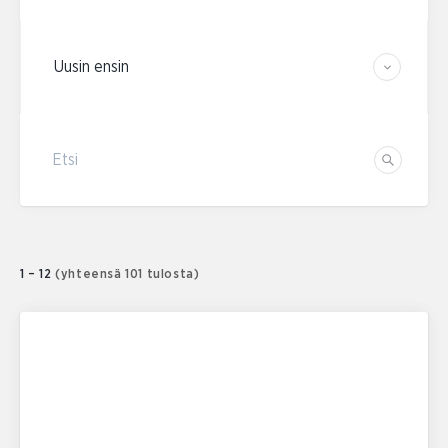
Järjestä tulokset
Etsi
Etsi
1 – 12
(yhteensä 101 tulosta)