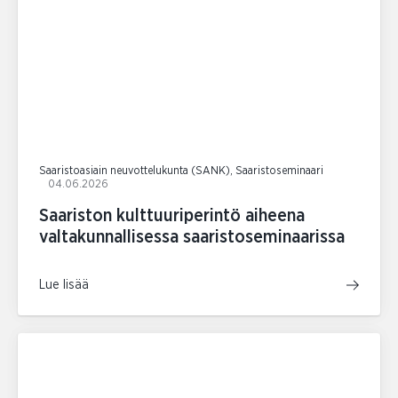
Saaristoasiain neuvottelukunta (SANK), Saaristoseminaari
04.06.2026
Saariston kulttuuriperintö aiheena
valtakunnallisessa saaristoseminaarissa
Lue lisää