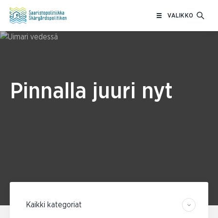
Siirry
VALIKKO
sisältöön
Pinnalla juuri nyt
Suodata kategorian mukaan