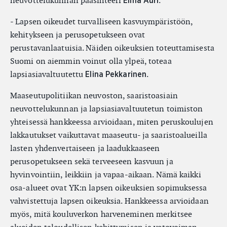
neuvottelukunnan pääsihteeri
.
Elina Auri
- Lapsen oikeudet turvalliseen kasvuympäristöön,
kehitykseen ja perusopetukseen ovat
perustavanlaatuisia. Näiden oikeuksien toteuttamisesta
Suomi on aiemmin voinut olla ylpeä, toteaa
lapsiasiavaltuutettu
.
Elina Pekkarine
n
Maaseutupolitiikan neuvoston, saaristoasiain
neuvottelukunnan ja lapsiasiavaltuutetun toimiston
yhteisessä hankkeessa arvioidaan, miten peruskoulujen
lakkautukset vaikuttavat maaseutu- ja saaristoalueilla
lasten yhdenvertaiseen ja laadukkaaseen
perusopetukseen sekä terveeseen kasvuun ja
hyvinvointiin, leikkiin ja vapaa-aikaan. Nämä kaikki
osa-alueet ovat YK:n lapsen oikeuksien sopimuksessa
vahvistettuja lapsen oikeuksia. Hankkeessa arvioidaan
myös, mitä kouluverkon harveneminen merkitsee