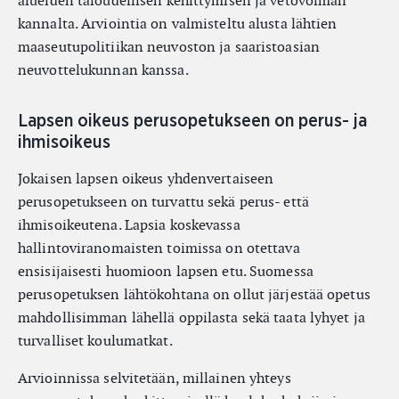
alueiden taloudellisen kehittymisen ja vetovoiman
kannalta. Arviointia on valmisteltu alusta lähtien
maaseutupolitiikan neuvoston ja saaristoasian
neuvottelukunnan kanssa.
Lapsen oikeus perusopetukseen on perus- ja
ihmisoikeus
Jokaisen lapsen oikeus yhdenvertaiseen
perusopetukseen on turvattu sekä perus- että
ihmisoikeutena. Lapsia koskevassa
hallintoviranomaisten toimissa on otettava
ensisijaisesti huomioon lapsen etu. Suomessa
perusopetuksen lähtökohtana on ollut järjestää opetus
mahdollisimman lähellä oppilasta sekä taata lyhyet ja
turvalliset koulumatkat.
Arvioinnissa selvitetään, millainen yhteys