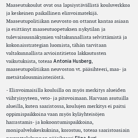
Maaseutukoulut ovat osa lapsiystävällistä kouluverkkoa
ja keskeinen paikallinen elinvoimatekijä.
Maaseutupolitiikan neuvosto on ottanut kantaa asiaan
ja esittänyt maaseutuopetuksen nykytilan ja
tulevaisuusnäkymien valtakunnallista selvittämistä ja
kokonaisstrategian luomista, tähän tarvitaan
valtakunnallista arviointitietoa lakkautusten
vaikutuksista, toteaa
,
Antonia Husberg
maaseutupolitiikan neuvoston vt. pääsihteeri, maa- ja
metsätalousministeriöstä.
- Elinvoimaisilla kouluilla on myös merkitys alueiden
viihtyisyyteen, veto- ja pitovoimaan. Harvaan asutuilla
alueilla, kuten saaristossa, koulujen merkitys ei paitsi
oppimispaikkoina vaan myös kyläyhteisöjen
harrastamis- ja kokoontumispaikkoina,
monipalvelukeskuksina, korostuu, toteaa saaristoasiain