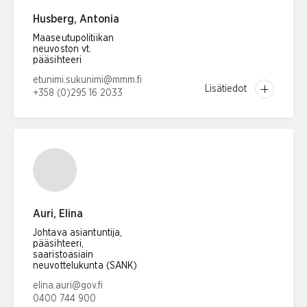
Husberg, Antonia
Maaseutupolitiikan
neuvoston vt.
pääsihteeri
Sähköpostiosoite:
etunimi.sukunimi@mmm.fi
Lisätiedot
+358 (0)295 16 2033
Puhelinnumero:
Auri, Elina
Johtava asiantuntija,
pääsihteeri,
saaristoasiain
neuvottelukunta (SANK)
Sähköpostiosoite:
elina.auri@gov.fi
0400 744 900
Puhelinnumero: