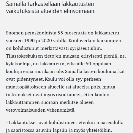
Samalla tarkastellaan lakkautusten
vaikutuksista alueiden elinvoimaan.
Suomen peruskouluista 55 prosenttia on lakkautettu
vuosien 1990 ja 2020 välillä. Kouluverkon karsiminen
on kohdistunut merkittävästi syrjäseutuihin.
Tilastokeskuksen tietojen mukaan erityisesti pieniä, ns.
kyläkouluja, on lakkautettu, eikä alle 50 oppilaan
kouluja enää juurikaan ole. Samalla lasten koulumatkat
ovat pidentyneet. Koulu voi olla syy perheen
muuttopäätökseen alueelle tai alueelta pois, mutta
tutkimukset ovat myös osoittaneet, ettei koulun
lakkauttaminen suoraan merkitse alueen
vetovoimaisuuden vähenemistä.
- Lakkautukset ovat kohdistuneet etenkin maaseudulla
ja saaristossa asuviin lapsiin ja myös yhteisöihin.