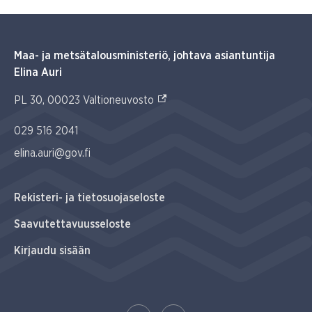
Maa- ja metsätalousministeriö, johtava asiantuntija
Elina Auri
(Ulkoinen linkki)
PL 30, 00023 Valtioneuvosto
029 516 2041
elina.auri@gov.fi
Rekisteri- ja tietosuojaseloste
Saavutettavuusseloste
Kirjaudu sisään