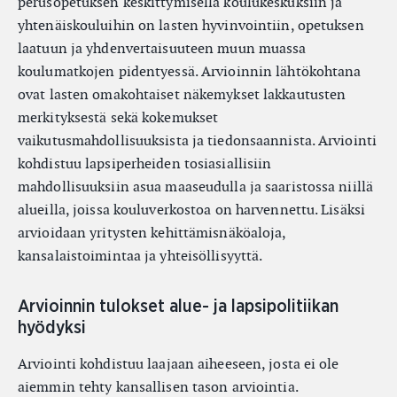
perusopetuksen keskittymisellä koulukeskuksiin ja
yhtenäiskouluihin on lasten hyvinvointiin, opetuksen
laatuun ja yhdenvertaisuuteen muun muassa
koulumatkojen pidentyessä. Arvioinnin lähtökohtana
ovat lasten omakohtaiset näkemykset lakkautusten
merkityksestä sekä kokemukset
vaikutusmahdollisuuksista ja tiedonsaannista. Arviointi
kohdistuu lapsiperheiden tosiasiallisiin
mahdollisuuksiin asua maaseudulla ja saaristossa niillä
alueilla, joissa kouluverkostoa on harvennettu. Lisäksi
arvioidaan yritysten kehittämisnäköaloja,
kansalaistoimintaa ja yhteisöllisyyttä.
Arvioinnin tulokset alue- ja lapsipolitiikan
hyödyksi
Arviointi kohdistuu laajaan aiheeseen, josta ei ole
aiemmin tehty kansallisen tason arviointia.