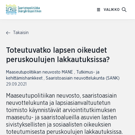
Siirry
VALIKKO
sisältöön
Takaisin
Toteutuvatko lapsen oikeudet
peruskoulujen lakkautuksissa?
Maaseutupolitiikan neuvosto MANE
,
Tutkimus- ja
kehittämishankkeet
,
Saaristoasiain neuvottelukunta (SANK)
29.09.2021
Maaseutupolitiikan neuvosto, saaristoasiain
neuvottelukunta ja lapsiasianvaltuutetun
toimisto käynnistävät arviointitutkimuksen
maaseutu- ja saaristoalueilla asuvien lasten
sivistyksellisten ja sosiaalisten oikeuksien
toteutumisesta peruskoulujen lakkautuksissa.