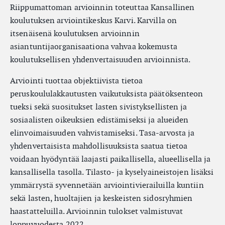
Riippumattoman arvioinnin toteuttaa Kansallinen
koulutuksen arviointikeskus Karvi. Karvilla on
itsenäisenä koulutuksen arvioinnin
asiantuntijaorganisaationa vahvaa kokemusta
koulutuksellisen yhdenvertaisuuden arvioinnista.
Arviointi tuottaa objektiivista tietoa
peruskoululakkautusten vaikutuksista päätöksenteon
tueksi sekä suositukset lasten sivistyksellisten ja
sosiaalisten oikeuksien edistämiseksi ja alueiden
elinvoimaisuuden vahvistamiseksi. Tasa-arvosta ja
yhdenvertaisista mahdollisuuksista saatua tietoa
voidaan hyödyntää laajasti paikallisella, alueellisella ja
kansallisella tasolla. Tilasto- ja kyselyaineistojen lisäksi
ymmärrystä syvennetään arviointivierailuilla kuntiin
sekä lasten, huoltajien ja keskeisten sidosryhmien
haastatteluilla. Arvioinnin tulokset valmistuvat
loppuvuodesta 2022.