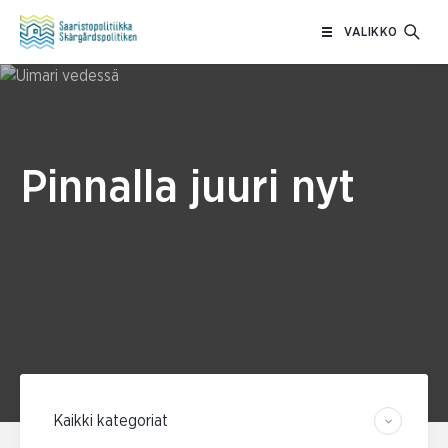
Siirry
VALIKKO
sisältöön
Pinnalla juuri nyt
Suodata kategorian mukaan