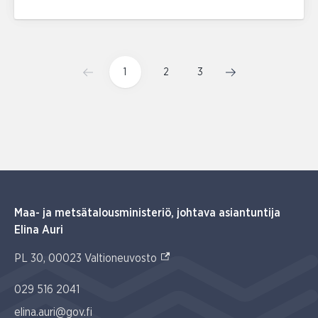
1
2
3
Maa- ja metsätalousministeriö, johtava asiantuntija
Elina Auri
(Ulkoinen linkki)
PL 30, 00023 Valtioneuvosto
029 516 2041
elina.auri@gov.fi