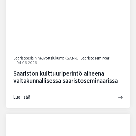
Saaristoasiain neuvottelukunta (SANK), Saaristoseminaari
04.06.2026
Saariston kulttuuriperintö aiheena
valtakunnallisessa saaristoseminaarissa
Lue lisää