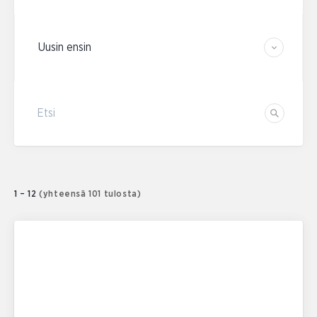
Järjestä tulokset
Etsi
Etsi
1 – 12
(yhteensä 101 tulosta)