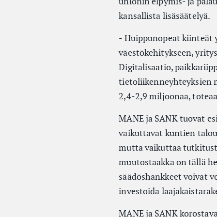
unionin elpymis- ja pala
kansallista lisäsäätelyä.
- Huippunopeat kiinteät 
väestökehitykseen, yrity
Digitalisaatio, paikkari
tietoliikenneyhteyksien 
2,4-2,9 miljoonaa, totea
MANE ja SANK tuovat esi
vaikuttavat kuntien talo
mutta vaikuttaa tutkitus
muutostaakka on tällä het
säädöshankkeet voivat vo
investoida laajakaistarak
MANE ja SANK korostavat, 