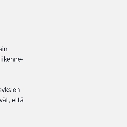
ain
iikenne-
eyksien
ät, että