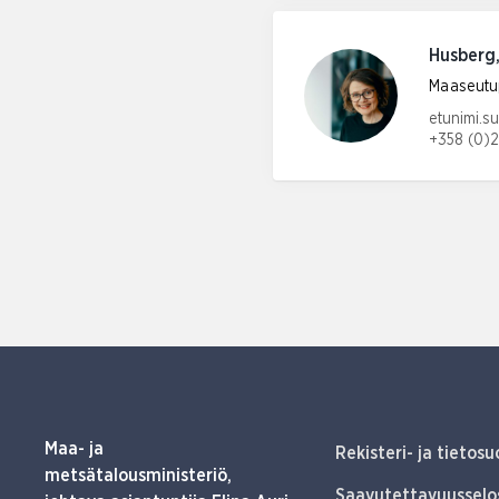
Husberg
Maaseutup
Sähköpos
etunimi.s
+358 (0)2
Puhelinn
Maa- ja
Rekisteri- ja tietosu
metsätalousministeriö,
Saavutettavuusselo