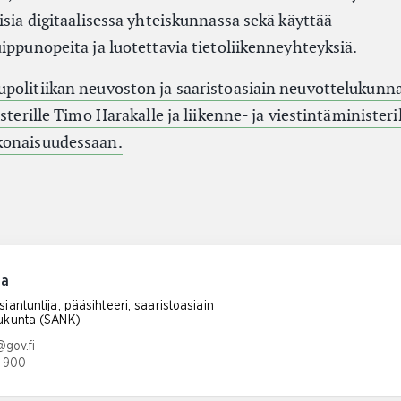
isia digitaalisessa yhteiskunnassa sekä käyttää
ippunopeita ja luotettavia tietoliikenneyhteyksiä.
politiikan neuvoston ja saaristoasiain neuvottelukunn
sterille Timo Harakalle ja liikenne- ja viestintäministeri
konaisuudessaan.
na
iantuntija, pääsihteeri, saaristoasiain
ukunta (SANK)
tiosoite:
@gov.fi
 900
umero: