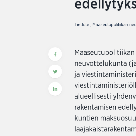
edellytyk
Tiedote
,
Maaseutupolitiikan n
Maaseutupolitiikan
neuvottelukunta (j
ja viestintäminister
viestintäministeriöl
alueellisesti yhden
rakentamisen edelly
kuntien maksuosuut
laajakaistarakentam