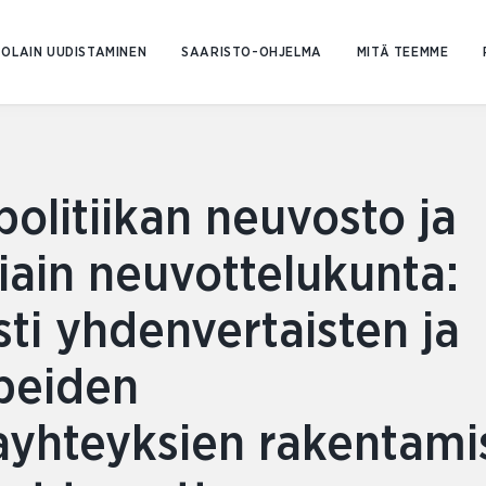
Siirry
sisältöön
OLAIN UUDISTAMINEN
SAARISTO-OHJELMA
MITÄ TEEMME
olitiikan neuvosto ja
iain neuvottelukunta:
sti yhdenvertaisten ja
peiden
tayhteyksien rakentam