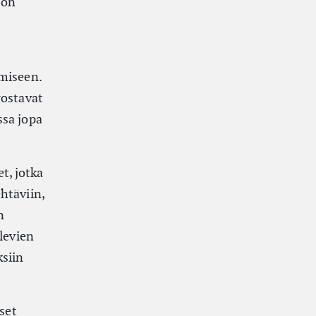
 on
ämiseen.
rostavat
ssa jopa
t, jotka
htäviin,
n
levien
ksiin
set