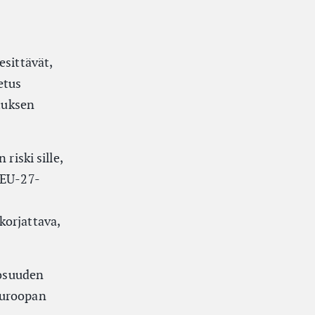
esittävät,
etus
tuksen
riski sille,
 EU-27-
korjattava,
osuuden
Euroopan