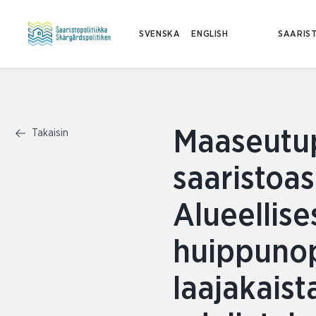
SVENSKA
ENGLISH
SAARIST
Maaseutup
Takaisin
saaristoas
Alueellise
huippuno
laajakais