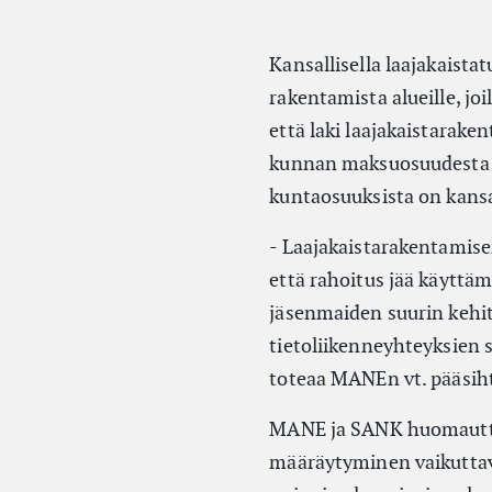
Kansallisella laajakaista
rakentamista alueille, jo
että laki laajakaistarak
kunnan maksuosuudesta 
kuntaosuuksista on kansal
- Laajakaistarakentamisen 
että rahoitus jää käyttä
jäsenmaiden suurin kehit
tietoliikenneyhteyksien 
toteaa MANEn vt. pääsih
MANE ja SANK huomautta
määräytyminen vaikuttava