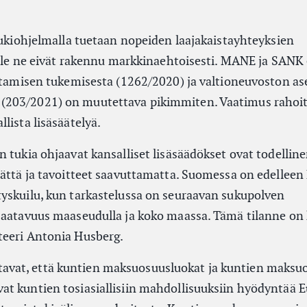
tukiohjelmalla tuetaan nopeiden laajakaistayhteyksien
ille ne eivät rakennu markkinaehtoisesti. MANE ja SANK 
entamisen tukemisesta (1262/2020) ja valtioneuvoston as
(203/2021) on muutettava pikimmiten. Vaatimus rahoi
lista lisäsäätelyä.
tukia ohjaavat kansalliset lisäsäädökset ovat todellinen 
mättä ja tavoitteet saavuttamatta. Suomessa on edelleen
yskuilu, kun tarkastelussa on seuraavan sukupolven
saatavuus maaseudulla ja koko maassa. Tämä tilanne on 
teeri Antonia Husberg.
vat, että kuntien maksuosuusluokat ja kuntien maksu
t kuntien tosiasiallisiin mahdollisuuksiin hyödyntää 