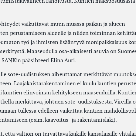
utumistukivälineen rahoitusta. Kuntien maksuosuusasia
yhteydet vaikuttavat muun muassa paikan ja alueen
sten perustamiseen alueelle ja niiden toiminnan kehitt
ippumaton työ ja ihmisten lisääntyvä monipaikkaisuus ko
merkitystä. Maaseudulla osa-aikaisesti asuvia on Suome
a SANKin pääsihteeri Elina Auri.
lle sote-uudistuksen aiheuttamat merkittävät muutokse
uteen. Laajakaistarakentaminen ei kuulu kuntien peruste
ti kuntien elinvoiman kehitykseen maaseuduilla. Kuntie
kellä merkittävä, johtuen sote-uudistuksesta. Vireillä o
imaan tullessa edelleen vaikuttaa kuntien mahdollisuu
entamiseen (esim. kaavoitus- ja rakentamislaki).
että valtion on turvattava kaikille kansalaisille yhtäläi