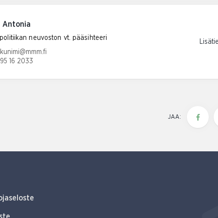
, Antonia
olitiikan neuvoston vt. pääsihteeri
Lisäti
tiosoite:
ukunimi@mmm.fi
95 16 2033
umero:
JAA:
ojaseloste
ste