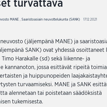
set turvattava
euvosto MANE
,
Saaristoasiain neuvottelukunta (SANK)
17.12.2021
 neuvosto (jäljempänä MANE) ja saaristoasi
äljempänä SANK) ovat yhdessä osoittaneet l
i Timo Harakalle (sd) sekä liikenne- ja
le kannanoton, jossa esittävät ripeitä toimia
vertaisten ja huippunopeiden laajakaistayht
tysten turvaamiseksi. MANE ja SANK esittäv
ta alennetaan tai poistetaan säädöksistä
isen tukemisesta.