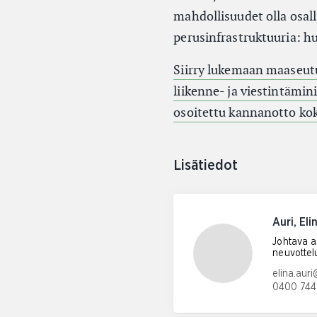
mahdollisuudet olla osall
perusinfrastruktuuria: hu
Siirry lukemaan maaseutu
liikenne- ja viestintämini
osoitettu kannanotto ko
Lisätiedot
Auri, Eli
Johtava as
neuvottel
Sähköpos
elina.auri
0400 744
Puhelinn