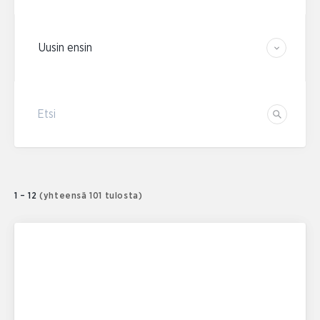
Järjestä tulokset
Etsi
Etsi
1 – 12
(yhteensä 101 tulosta)