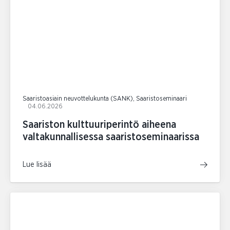
Saaristoasiain neuvottelukunta (SANK), Saaristoseminaari
04.06.2026
Saariston kulttuuriperintö aiheena
valtakunnallisessa saaristoseminaarissa
Lue lisää