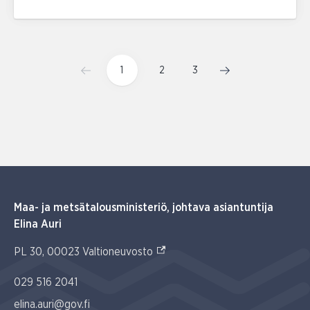
1
2
3
Maa- ja metsätalousministeriö, johtava asiantuntija
Elina Auri
(Ulkoinen linkki)
PL 30, 00023 Valtioneuvosto
029 516 2041
elina.auri@gov.fi