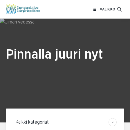
Siirry
VALIKKO
sisältöön
Pinnalla juuri nyt
Suodata kategorian mukaan