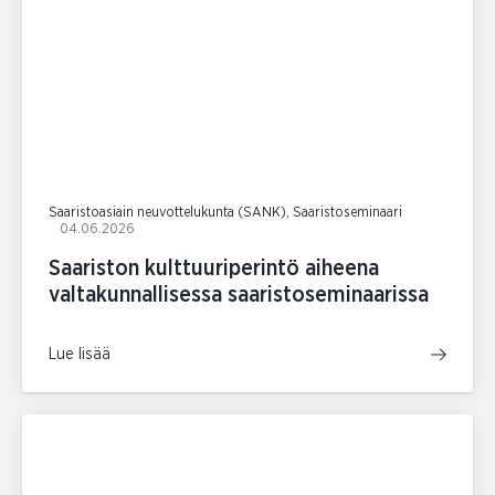
Saaristoasiain neuvottelukunta (SANK), Saaristoseminaari
04.06.2026
Saariston kulttuuriperintö aiheena
valtakunnallisessa saaristoseminaarissa
Lue lisää