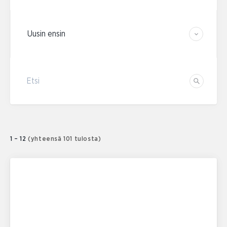
Järjestä tulokset
Etsi
Etsi
1 – 12
(yhteensä 101 tulosta)