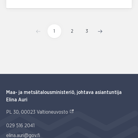
1
2
3
Maa- ja metsätalousministeriö, johtava asiantuntija
Elina Auri
(Ulkoinen linkki)
PL 30, 00023 Valtioneuvosto
029 516 2041
elina.auri@gov.fi