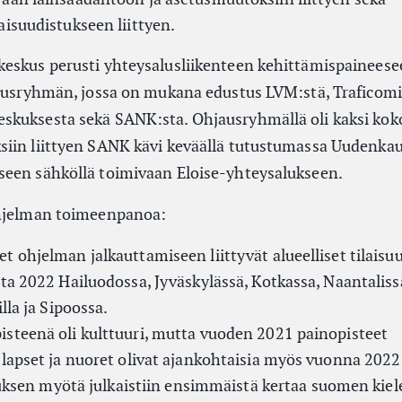
isuudistukseen liittyen.
eskus perusti yhteysalusliikenteen kehittämispaineesee
jausryhmän, jossa on mukana edustus LVM:stä, Traficomi
skuksesta sekä SANK:sta. Ohjausryhmällä oli kaksi kok
siin liittyen SANK kävi keväällä tutustumassa Uudenka
seen sähköllä toimivaan Eloise-yhteysalukseen.
ohjelman toimeenpanoa:
 ohjelman jalkauttamiseen liittyvät alueelliset tilaisu
ta 2022 Hailuodossa, Jyväskylässä, Kotkassa, Naantaliss
lla ja Sipoossa.
steenä oli kulttuuri, mutta vuoden 2021 painopisteet
lapset ja nuoret olivat ajankohtaisia myös vuonna 2022
ksen myötä julkaistiin ensimmäistä kertaa suomen kiel