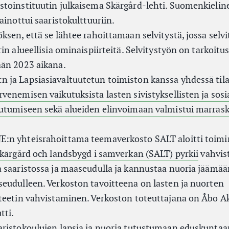
toinstituutin julkaisema Skärgård-lehti. Suomenkielin
ainottui saaristokulttuuriin.
ksen, että se lähtee rahoittamaan selvitystä, jossa selv
in alueellisia ominaispiirteitä. Selvitystyön on tarkoitu
ään 2023 aikana.
 ja Lapsiasiavaltuutetun toimiston kanssa yhdessä til
venemisen vaikutuksista lasten sivistyksellisten ja sosi
eutumiseen sekä alueiden elinvoimaan valmistui marras
:n yhteisrahoittama teemaverkosto SALT aloitti toim
kärgård och landsbygd i samverkan (SALT) pyrkii
vahvis
 saaristossa ja maaseudulla ja kannustaa nuoria jäämää
eudulleen. Verkoston tavoitteena on lasten ja nuorten
iteetin vahvistaminen. Verkoston toteuttajana on Åbo 
tti.
ristokoulujen lapsia ja nuoria tutustumaan eduskuntaa