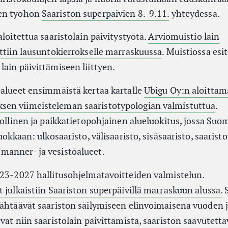
ien työhön
Saariston superpäivien 8.-9.11.
yhteydessä.
aloitettua saaristolain päivitystyötä.
Arviomuistio lain
ettiin lausuntokierrokselle marraskuussa
. Muistiossa esi
ain päivittämiseen liittyen.
oalueet ensimmäistä kertaa kartalle
Ubigu Oy:n aloittam
en viimeistelemän saaristotypologian valmistuttua
.
tollinen ja paikkatietopohjainen alueluokitus, jossa Suo
uokkaan: ulkosaaristo, välisaaristo, sisäsaaristo, saarist
manner- ja vesistöalueet.
023-2027 hallitusohjelmatavoitteiden valmistelun.
 julkaistiin Saariston superpäivillä marraskuun alussa.
tähtäävät saariston säilymiseen elinvoimaisena vuoden 
vat niin saaristolain päivittämistä, saariston saavutetta