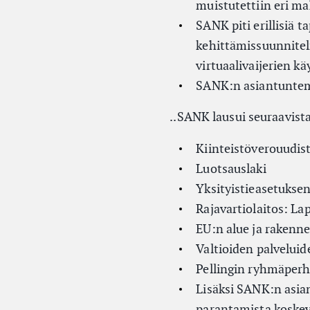
muistutettiin eri ma
SANK piti erillisiä 
kehittämissuunnitelm
virtuaalivaijerien kä
SANK:n asiantuntemu
..SANK lausui seuraavista
Kiinteistöverouudis
Luotsauslaki
Yksityistieasetuks
Rajavartiolaitos: L
EU:n alue ja rakenne
Valtioiden palveluid
Pellingin ryhmäper
Lisäksi SANK:n asi
parantamista koskev