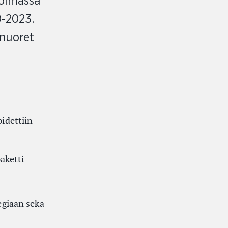
voimassa
0-2023.
 nuoret
pidettiin
aketti
egiaan sekä