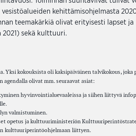
intavuosi. Toiminnan suuntaviivat tulivat 
ja vesistöalueiden kehittämisohjelmasta 202
an teemakärkiä olivat erityisesti lapset ja
2021) sekä kulttuuri.
a. Yksi kokouksista oli kaksipäiväinen talvikokous, joka 
 agendalla olivat mm. seuraavat asiat:
yminen hyvinvointialuevaaleissa ja siihen liittyvä infop
lle.
elyn valmistuminen.
t opetus ja kulttuuriministeriön Kulttuuriperintöstrat
n kulttuuriperintöohjelmaan liittyen.