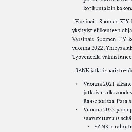
kotikuntalain kokona
..Varsinais-Suomen ELY-k
yksityistieliikenteen oh
Varsinais-Suomen ELY-ke
vuonna 2022. Yhteysaluk
Työveneellä valmistunee
..SANK jatkoi saaristo-
Vuonna 2021 alkaneet
jatkuivat alkuvuodes
Raaseporissa, Paraisi
Vuonna 2022 painopi
saavutettavuus sekä 
SANK:n rahoitu