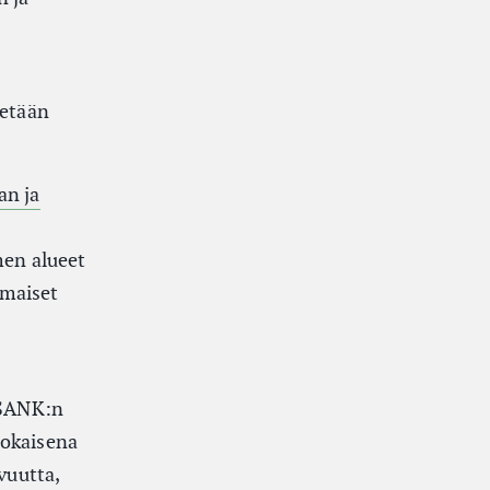
tetään
an ja
men alueet
omaiset
SANK:n
jokaisena
vuutta,