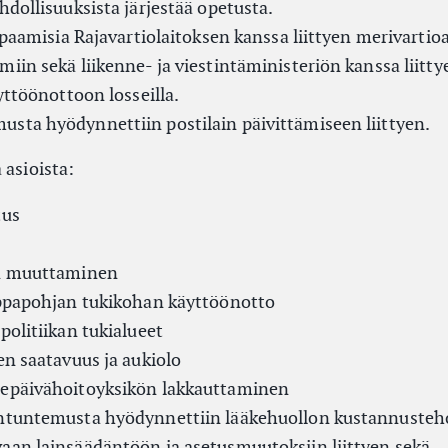
hdollisuuksista järjestää opetusta.
tapaamisia Rajavartiolaitoksen kanssa liittyen merivarti
iin sekä liikenne- ja viestintäministeriön kanssa liitty
yttöönottoon losseilla.
sta hyödynnettiin postilain päivittämiseen liittyen.
 asioista:
tus
en muuttaminen
appapohjan tukikohan käyttöönotto
politiikan tukialueet
en saatavuus ja aukiolo
hepäivähoitoyksikön lakkauttaminen
antuntemusta hyödynnettiin lääkehuollon kustannuste
aan lainsäädäntöön ja asetusmuutoksiin liittyen sekä