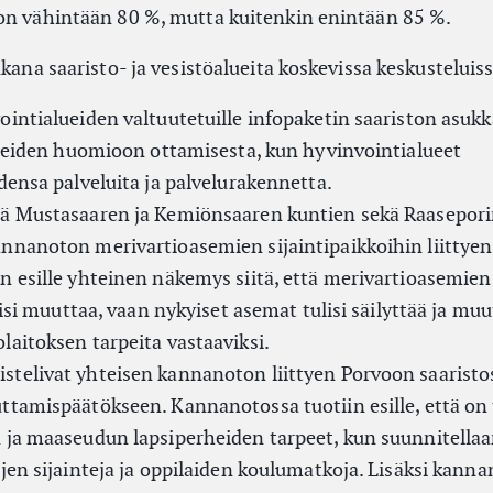
on vähintään 80 %, mutta kuitenkin enintään 85 %.
ukana saaristo- ja vesistöalueita koskevissa keskusteluis
intialueiden valtuutetuille infopaketin saariston asukk
rteiden huomioon ottamisesta, kun hyvinvointialueet
densa palveluita ja palvelurakennetta.
ä Mustasaaren ja Kemiönsaaren kuntien sekä Raasepor
nnanoton merivartioasemien sijaintipaikkoihin liittyen
n esille yhteinen näkemys siitä, että merivartioasemien
aisi muuttaa, vaan nykyiset asemat tulisi säilyttää ja mu
aitoksen tarpeita vastaaviksi.
telivat yhteisen kannanoton liittyen Porvoon saaristo
ttamispäätökseen. Kannanotossa tuotiin esille, että on
 ja maaseudun lapsiperheiden tarpeet, kun suunnitella
jen sijainteja ja oppilaiden koulumatkoja. Lisäksi kann