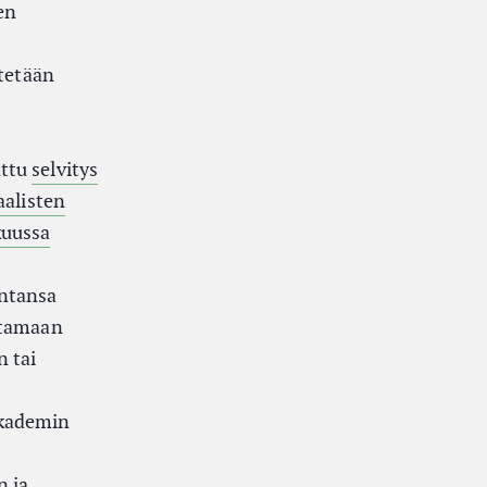
en
itetään
s
attu
selvitys
aalisten
kuussa
intansa
tamaan
n tai
Akademin
n ja