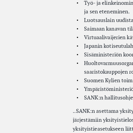
Työ- ja elinkeinomin
ja sen eteneminen.
Luotsauslain uudist
Saimaan kanavan ti
Virtuaalivaijerien kä
Japanin kotiseutula
Sisäministeriön koo
Huoltovarmuusorgan
saaristokauppojen r
Suomen Kylien toimi
Ympäristöministeriö
SANK:n hallitusohje
..SANK:n asettama yksity
järjestämiin yksityistiel
yksityistieasetukseen lii