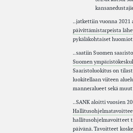
kansanedustaj
..jatkettiin vuonna 2021 
päivittämistarpeista läh
pykäläkohtaiset huomiot l
..saatiin Suomen saarist
Suomen ympäristökeskuks
Saaristoluokitus on tilas
luokitellaan viiteen aluel
manneralueet sekä muut 
..SANK aloitti vuosien 2
Hallitusohjelmatavoitteet
hallitusohjelmavoitteet 
päivänä. Tavoitteet koske