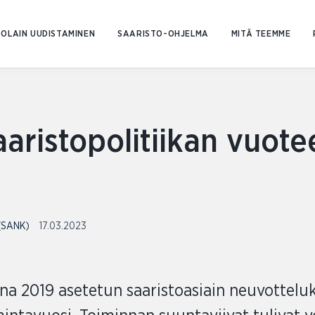
Siirry
sisältöön
OLAIN UUDISTAMINEN
SAARISTO-OHJELMA
MITÄ TEEMME
aaristopolitiikan vuote
 (SANK)
17.03.2023
nna 2019 asetetun saaristoasiain neuvottel