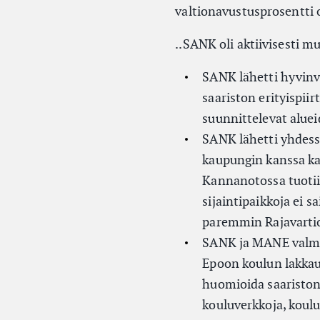
valtionavustusprosentti 
..SANK oli aktiivisesti m
SANK lähetti hyvinvo
saariston erityispii
suunnittelevat aluei
SANK lähetti yhdess
kaupungin kanssa ka
Kannanotossa tuotii
sijaintipaikkoja ei s
paremmin Rajavartiol
SANK ja MANE valmis
Epoon koulun lakkau
huomioida saariston
kouluverkkoja, koulu