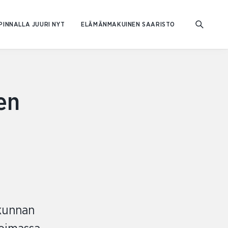
PINNALLA JUURI NYT
ELÄMÄNMAKUINEN SAARISTO
en
ukunnan