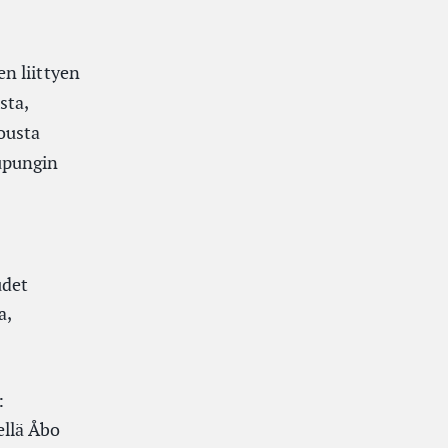
n liittyen
sta,
ousta
upungin
udet
a,
:
ellä Åbo