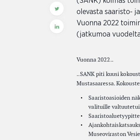
(SANK) kolmas toim
olevasta saaristo- 
Vuonna 2022 toiminn
(jatkumoa vuodelta 
Vuonna 2022..
..SANK piti kuusi kokoust
Mustasaaressa. Kokousten
Saaristoasioiden näk
valituille valtuutetui
Saaristoaluetyypitt
Ajankohtaiskatsaukse
Museoviraston Vesie