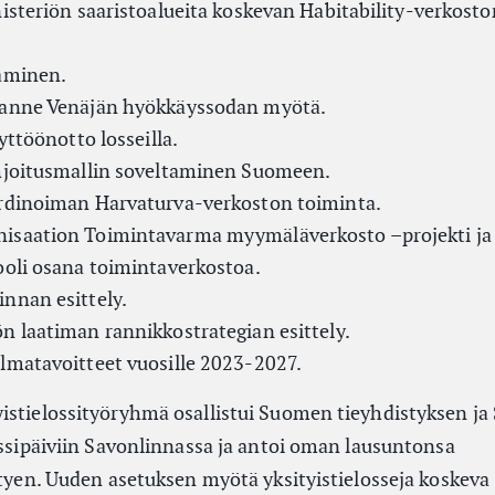
isteriön saaristoalueita koskevan Habitability-verkost
aminen.
lanne Venäjän hyökkäyssodan myötä.
yttöönotto losseilla.
hjoitusmallin soveltaminen Suomeen.
rdinoiman Harvaturva-verkoston toiminta.
isaation Toimintavarma myymäläverkosto –projekti ja
ooli osana toimintaverkostoa.
nnan esittely.
n laatiman rannikkostrategian esittely.
lmatavoitteet vuosille 2023-2027.
istielossityöryhmä osallistui Suomen tieyhdistyksen j
ossipäiviin Savonlinnassa ja antoi oman lausuntonsa
ttyen. Uuden asetuksen myötä yksityistielosseja koskeva