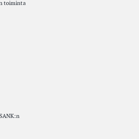
on toiminta
a SANK:n