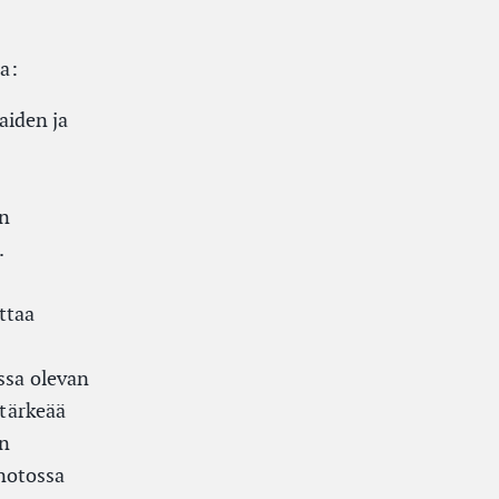
sa:
aiden ja
in
.
uttaa
ssa olevan
 tärkeää
an
anotossa