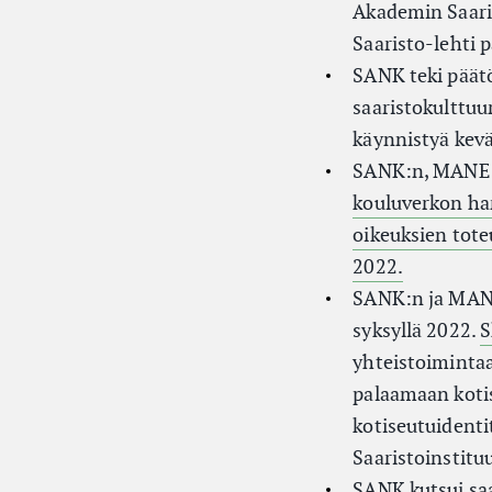
Akademin Saaris
Saaristo-lehti p
SANK teki päätö
saaristokulttuur
käynnistyä kev
SANK:n, MANE:n
kouluverkon har
oikeuksien tot
2022.
SANK:n ja MANE
syksyllä 2022.
S
yhteistoimintaa
palaamaan kotis
kotiseutuident
Saaristoinstituu
SANK kutsui saa