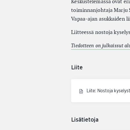
Keskustelemassa ovat eri
toiminnanjohtaja Marju S
Vapaa-ajan asukkaiden li
Liitteessä nostoja kyselys
Tiedotteen on julkaissut a
Liite
Liite: Nostoja kyselys
Lisätietoja