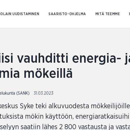
Siirry
sisältöön
OLAIN UUDISTAMINEN
SAARISTO-OHJELMA
MITÄ TEEMME
isi vauhditti energia- j
imia mökeillä
telukunta (SANK)
31.03.2023
skus Syke teki alkuvuodesta mökkeilijöille
utuksista mökin käyttöön, energiaratkaisuihi
elyyn saatiin lähes 2 800 vastausta ja vasta