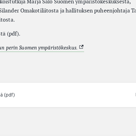
koistutkija Marja Salo Suomen ympäristökeskuksesta,
ilander Omakotiliitosta ja hallituksen puheenjohtaja T
itosta.
tä (pdf).
(Ulkoinen linkki)
lun perin Suomen ympäristökeskus.
tä (pdf)