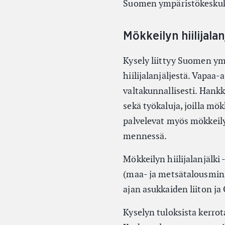
Suomen ympäristökeskuk
Mökkeilyn hiilijala
Kysely liittyy Suomen y
hiilijalanjäljestä. Vapaa-
valtakunnallisesti. Hankk
sekä työkaluja, joilla mök
palvelevat myös mökkeil
mennessä.
Mökkeilyn hiilijalanjälk
(maa- ja metsätalousmini
ajan asukkaiden liiton ja
Kyselyn tuloksista kerro