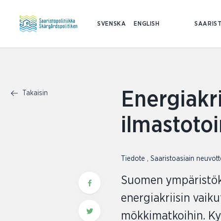
SVENSKA
ENGLISH
SAARIST
Energiakri
Takaisin
ilmastoto
Tiedote
,
Saaristoasiain neuvot
Suomen ympäristöke
energiakriisin vaik
mökkimatkoihin. Kys