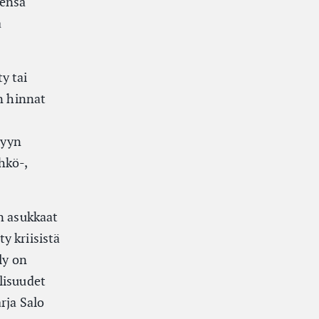
eensä
a
y tai
n hinnat
lyyn
hkö-,
n asukkaat
y kriisistä
ly on
lisuudet
rja Salo