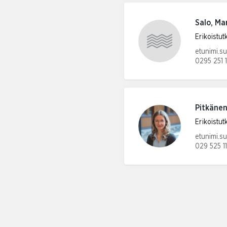
Salo, Ma
Erikoistu
Sähköpos
etunimi.s
0295 251 1
Puhelinn
Pitkänen
Erikoistu
Sähköpos
etunimi.s
029 525 1
Puhelinn