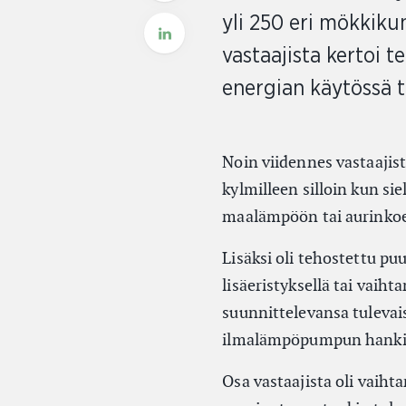
yli 250 eri mökkik
vastaajista kertoi 
energian käytössä t
Noin viidennes vastaajis
kylmilleen silloin kun sie
maalämpöön tai aurinkoe
Lisäksi oli tehostettu p
lisäeristyksellä tai vai
suunnittelevansa tulevais
ilmalämpöpumpun hanki
Osa vastaajista oli vaih