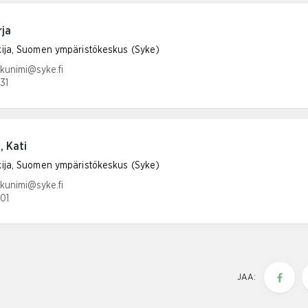
rja
tkija, Suomen ympäristökeskus (Syke)
tiosoite:
ukunimi@syke.fi
31
umero:
, Kati
tkija, Suomen ympäristökeskus (Syke)
tiosoite:
ukunimi@syke.fi
101
umero:
JAA: