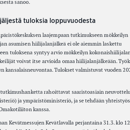
sesta sanoo.
njäljestä tuloksia loppuvuodesta
mpäristökeskuksen laajempaan tutkimukseen mökkeilyn
ajan asumisen hiilijalanjälkeä ei ole aiemmin laskettu
een tuloksena syntyy arvio mökkeilyn kokonaishiilijalan
keilijät voivat itse arvioida omaa hiilijalanjälkeään. Työ
yn kansalaisneuvontaa. Tulokset valmistuvat vuoden 2
i -tutkimushanketta rahoittavat saaristoasiain neuvotte
steriö) ja ympäristöministeriö, ja se tehdään yhteistyö
 Omakotiliiton kanssa.
taan Kevätmessujen Kevätlavalla perjantaina 31.3. klo 1