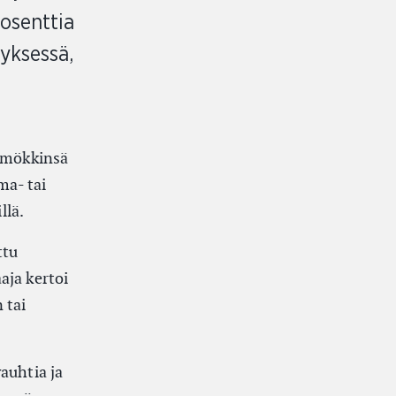
osenttia
yksessä,
t mökkinsä
ma- tai
llä.
ttu
aja kertoi
 tai
auhtia ja