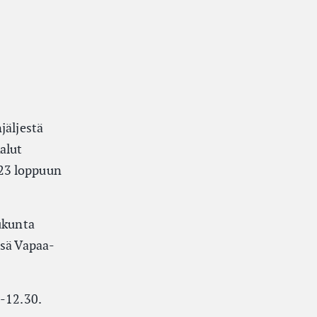
jäljestä
kalut
023 loppuun
lukunta
ssä Vapaa-
2-12.30.