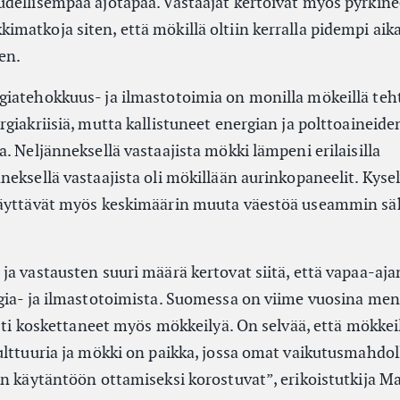
dellisempaa ajotapaa. Vastaajat kertoivat myös pyrkin
matkoja siten, että mökillä oltiin kerralla pidempi aik
en.
iatehokkuus- ja ilmastotoimia on monilla mökeillä teht
giakriisiä, mutta kallistuneet energian ja polttoaineide
. Neljänneksellä vastaajista mökki lämpeni erilaisilla
neksellä vastaajista oli mökillään aurinkopaneelit. Kyse
käyttävät myös keskimäärin muuta väestöä useammin sä
ja vastausten suuri määrä kertovat siitä, että vapaa-aja
gia- ja ilmastotoimista. Suomessa on viime vuosina ment
asti koskettaneet myös mökkeilyä. On selvää, että mökkei
ulttuuria ja mökki on paikka, jossa omat vaikutusmahdol
n käytäntöön ottamiseksi korostuvat”, erikoistutkija Ma