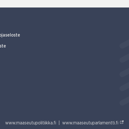
ojaseloste
ste
(Ulko
www.maaseutupolitiikka.fi
|
www.maaseutuparlamentti.fi