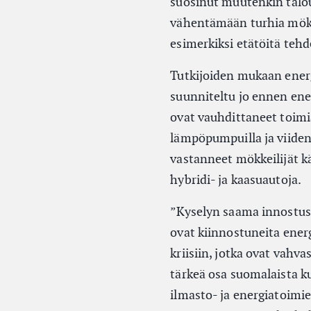
suosinut muutenkin talou
vähentämään turhia mökki
esimerkiksi etätöitä tehd
Tutkijoiden mukaan energ
suunniteltu jo ennen ener
ovat vauhdittaneet toimia
lämpöpumpuilla ja viiden
vastanneet mökkeilijät 
hybridi- ja kaasuautoja.
”Kyselyn saama innostus 
ovat kiinnostuneita ener
kriisiin, jotka ovat vahv
tärkeä osa suomalaista k
ilmasto- ja energiatoimie