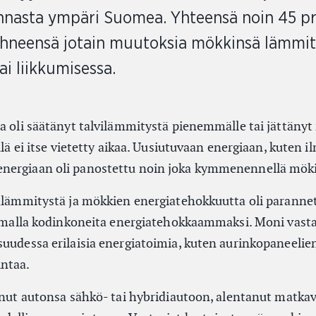
unnasta ympäri Suomea. Yhteensä noin 45 pr
tehneensä jotain muutoksia mökkinsä lämmit
ai liikkumisessa.
ta oli säätänyt talvilämmitystä pienemmälle tai jättäny
llä ei itse vietetty aikaa. Uusiutuvaan energiaan, kuten il
nergiaan oli panostettu noin joka kymmenennellä möki
uulämmitystä ja mökkien energiatehokkuutta oli paranne
htamalla kodinkoneita energiatehokkaammaksi. Moni vasta
uudessa erilaisia energiatoimia, kuten aurinkopaneelien
ntaa.
tanut autonsa sähkö- tai hybridiautoon, alentanut matkav