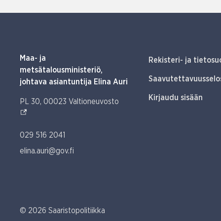
Maa- ja
Rekisteri- ja tietosu
metsätalousministeriö,
Saavutettavuusselo
johtava asiantuntija Elina Auri
Kirjaudu sisään
(Ulkoinen linkki)
PL 30, 00023 Valtioneuvosto
029 516 2041
elina.auri@gov.fi
© 2026 Saaristopolitiikka