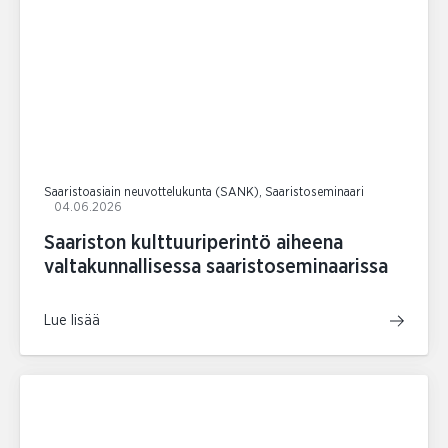
Saaristoasiain neuvottelukunta (SANK), Saaristoseminaari
04.06.2026
Saariston kulttuuriperintö aiheena
valtakunnallisessa saaristoseminaarissa
Lue lisää