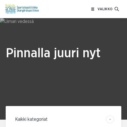
Siirry
VALIKKO
sisältöön
Pinnalla juuri nyt
Suodata kategorian mukaan