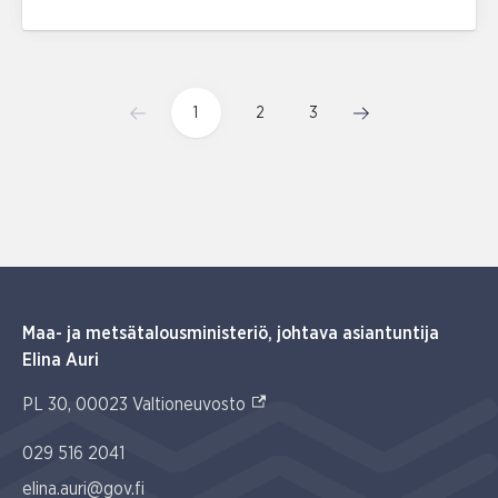
1
2
3
Maa- ja metsätalousministeriö, johtava asiantuntija
Elina Auri
(Ulkoinen linkki)
PL 30, 00023 Valtioneuvosto
029 516 2041
elina.auri@gov.fi