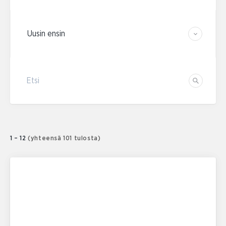
Järjestä tulokset
Etsi
Etsi
1 – 12
(yhteensä 101 tulosta)