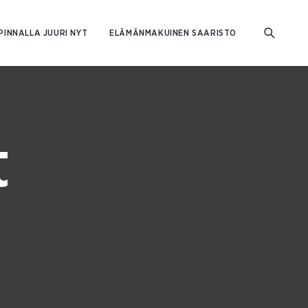
PINNALLA JUURI NYT
ELÄMÄNMAKUINEN SAARISTO
t