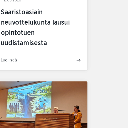
17.06.2026
Saaristoasiain
neuvottelukunta lausui
opintotuen
uudistamisesta
Lue lisää