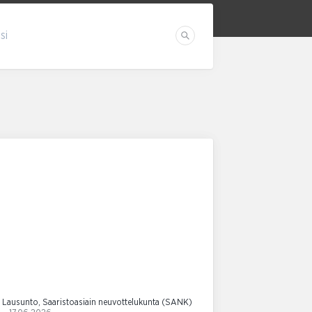
si
Etsi
Lausunto, Saaristoasiain neuvottelukunta (SANK)