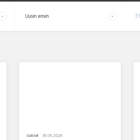
Järjestä tulokset
Et
Uutiset
18.06.2026