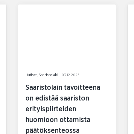
Uutiset, Saaristolaki
03.12.2025
Saaristolain tavoitteena
on edistää saariston
erityispiirteiden
huomioon ottamista
päätöksenteossa