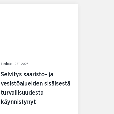
Tiedote
27.11.2025
Selvitys saaristo- ja
vesistöalueiden sisäisestä
turvallisuudesta
käynnistynyt