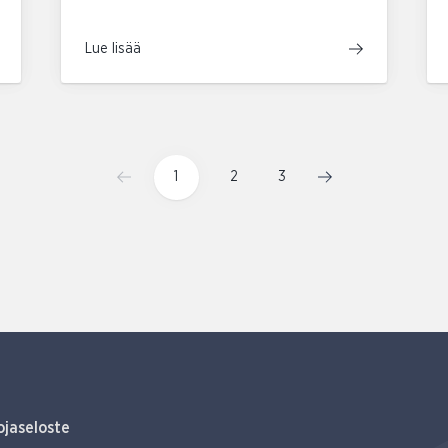
Lue lisää
1
2
3
ojaseloste