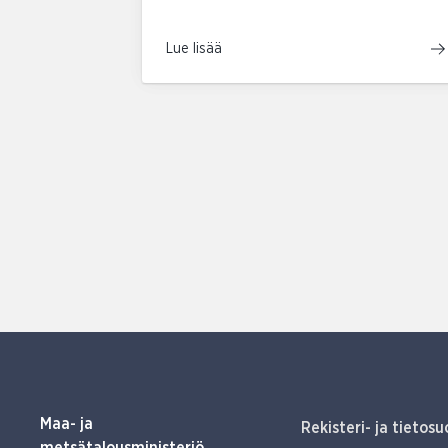
Lue lisää
Maa- ja
Rekisteri- ja tietosu
metsätalousministeriö,