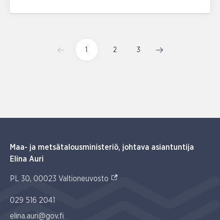
1
2
3
Maa- ja metsätalousministeriö, johtava asiantuntija
Elina Auri
(Ulkoinen linkki)
PL 30, 00023 Valtioneuvosto
029 516 2041
elina.auri@gov.fi