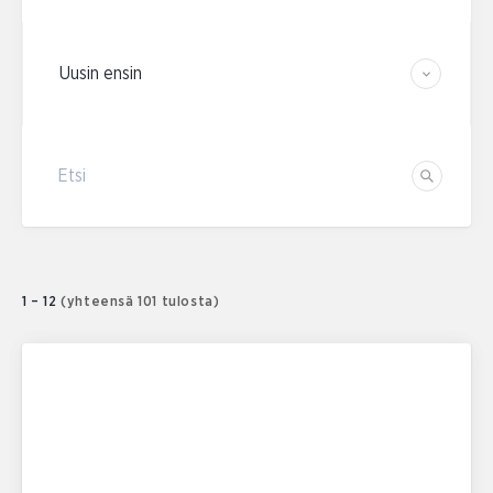
Järjestä tulokset
Etsi
Etsi
1 – 12
(yhteensä 101 tulosta)