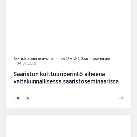
Saaristoasiain neuvottelukunta (SANK), Saaristoseminaari
04.06.2026
Saariston kulttuuriperintö aiheena
valtakunnallisessa saaristoseminaarissa
Lue lisää