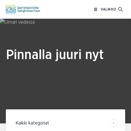
Siirry
VALIKKO
sisältöön
Pinnalla juuri nyt
Suodata kategorian mukaan