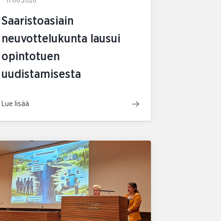
17.06.2026
Saaristoasiain
neuvottelukunta lausui
opintotuen
uudistamisesta
Lue lisää