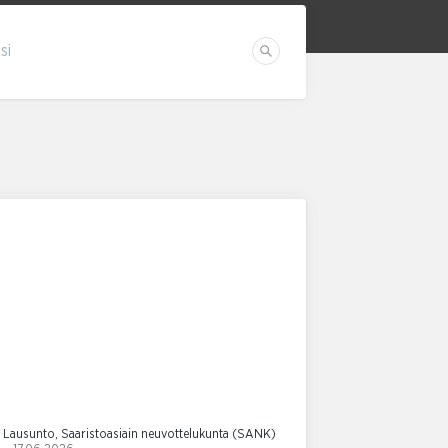
si
Etsi
Lausunto, Saaristoasiain neuvottelukunta (SANK)