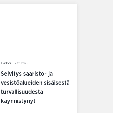
Tiedote
27.11.2025
Selvitys saaristo- ja
vesistöalueiden sisäisestä
turvallisuudesta
käynnistynyt