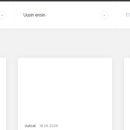
Järjestä tulokset
Et
Uutiset
18.06.2026