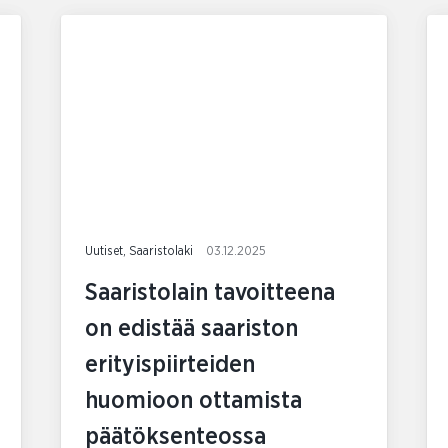
Uutiset, Saaristolaki
03.12.2025
Saaristolain tavoitteena
on edistää saariston
erityispiirteiden
huomioon ottamista
päätöksenteossa