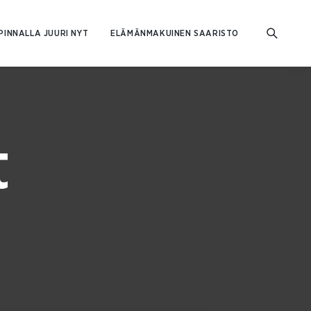
PINNALLA JUURI NYT
ELÄMÄNMAKUINEN SAARISTO
t