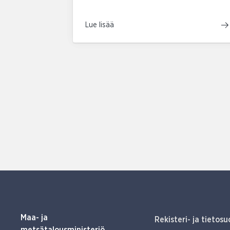
Lue lisää
Maa- ja
Rekisteri- ja tietosu
metsätalousministeriö,