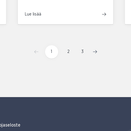
Lue lisää
1
2
3
ojaseloste