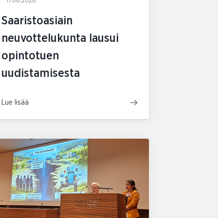
17.06.2026
Saaristoasiain
neuvottelukunta lausui
opintotuen
uudistamisesta
Lue lisää