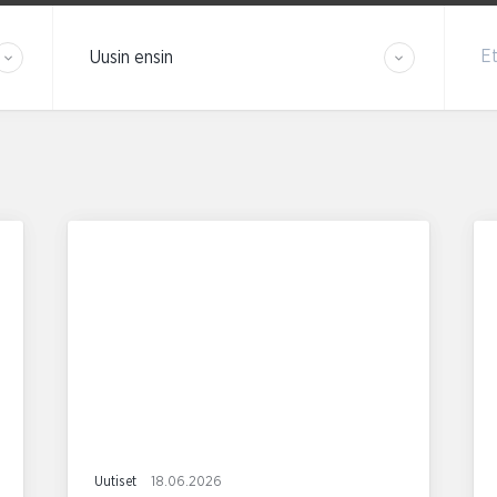
Järjestä tulokset
Et
Uutiset
18.06.2026