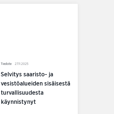
Tiedote
27.11.2025
Selvitys saaristo- ja
vesistöalueiden sisäisestä
turvallisuudesta
käynnistynyt