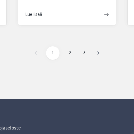
Lue lisää
1
2
3
ojaseloste