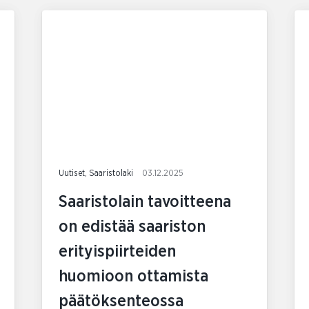
Uutiset, Saaristolaki
03.12.2025
Saaristolain tavoitteena
on edistää saariston
erityispiirteiden
huomioon ottamista
päätöksenteossa