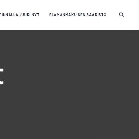
PINNALLA JUURI NYT
ELÄMÄNMAKUINEN SAARISTO
t