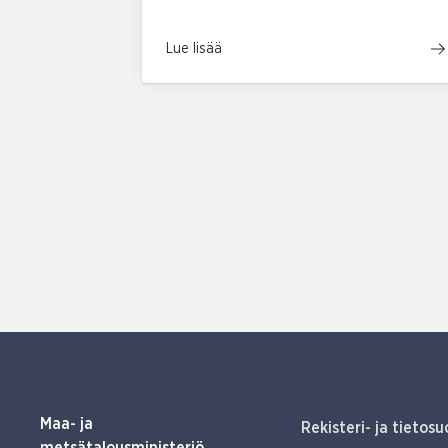
Lue lisää
Maa- ja
Rekisteri- ja tietosu
metsätalousministeriö,