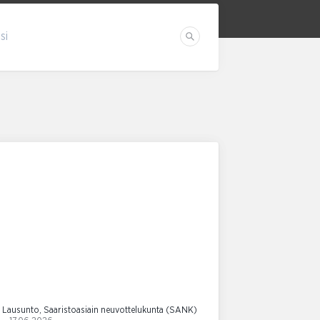
si
Etsi
Lausunto, Saaristoasiain neuvottelukunta (SANK)