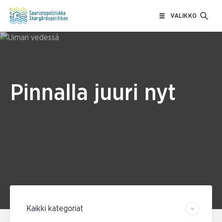
Siirry
VALIKKO
sisältöön
Pinnalla juuri nyt
Suodata kategorian mukaan