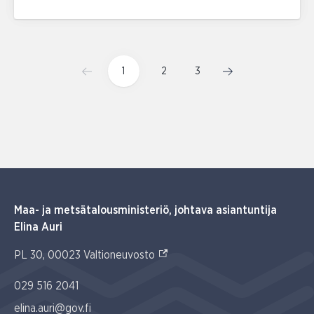
1
2
3
Maa- ja metsätalousministeriö, johtava asiantuntija
Elina Auri
(Ulkoinen linkki)
PL 30, 00023 Valtioneuvosto
029 516 2041
elina.auri@gov.fi