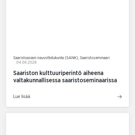
Saaristoasiain neuvottelukunta (SANK), Saaristoseminaari
04.06.2026
Saariston kulttuuriperintö aiheena
valtakunnallisessa saaristoseminaarissa
Lue lisää