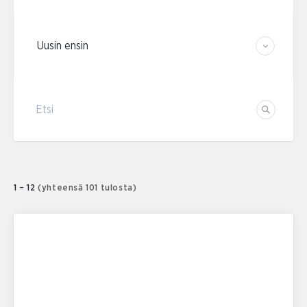
Järjestä tulokset
Etsi
Etsi
1 – 12
(yhteensä 101 tulosta)