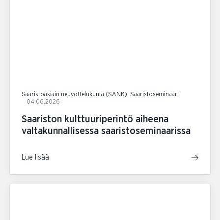
Saaristoasiain neuvottelukunta (SANK), Saaristoseminaari
04.06.2026
Saariston kulttuuriperintö aiheena
valtakunnallisessa saaristoseminaarissa
Lue lisää