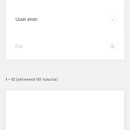
Järjestä tulokset
Etsi
Etsi
1 – 12
(yhteensä 101 tulosta)