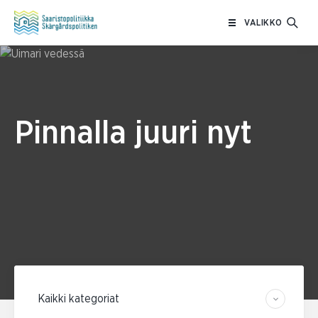
Siirry
VALIKKO
sisältöön
Pinnalla juuri nyt
Suodata kategorian mukaan