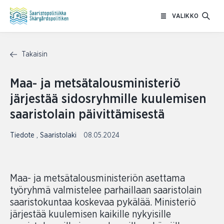
Siirry
VALIKKO
sisältöön
Takaisin
Maa- ja metsätalousministeriö
järjestää sidosryhmille kuulemisen
saaristolain päivittämisestä
Tiedote
,
Saaristolaki
08.05.2024
Maa- ja metsätalousministeriön asettama
työryhmä valmistelee parhaillaan saaristolain
saaristokuntaa koskevaa pykälää. Ministeriö
järjestää kuulemisen kaikille nykyisille