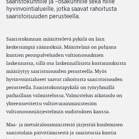
saaristokunnille ja –osakunnille sekä niille
hyvinvointialueille, jotka saavat rahoitusta
saaristoisuuden perusteella.
Saaristokunnan määrittelevä pykälä on lain
keskeisimpiä säännöksiä. Määritelmä on pohjana
kuntien peruspalveluiden valtionosuuksien
laskennassa, sillä osa laskennallisista kustannuksista
määräytyy saaristoisuuden perusteella. Myös
hyvinvointialueet saavat rahoitusta saaristoisuuden
perusteella. Saaristokuntapykälä on työryhmällä
parhaillaan valmistelussa. Valmistelun aikataulu on
yhteensovitettu valtiovarainministeriön
valtionosuusjärjestelmän uudistuksen kanssa.
Maa- ja metsätalousministeriö järjestää kuulemisen
saaristolain päivittämisestä ja saaristoisia kuntia