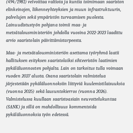
(494/1981) velvoittaa valtiota ja kuntia toimimaan saariston
elinkeinojen, liikenneyhteyksien ja muun infrastruktuurin,
palvelujen sekä ympäristön turvaamisen puolesta.
Lainuudistustyön pohjana toimii maa- ja
metsätalousministeriön johdolla vuosina 2022-2023 laadittu
arvio saaristolain päivittämistarpeesta.
Maa- ja metsätalousministeriön asettama työryhmä laatii
hallituksen esityksen saaristolaiksi sihteeristön laatimien
pykäläluonnosten pohjalta. Lain on tarkoitus tulla voimaan
vuoden 2027 alusta. Osana saaristolain valmistelua
järjestetään pykäläluonnoksiin liittyviä kuulemistilaisuuksia
(vuonna 2025) sekä lausuntokierros (vuonna 2026).
Valmistelussa kuullaan saaristoasiain neuvottelukuntaa
(SANK) ja sillä on mahdollisuus kommentoida
pykäläluonnoksia työn edetessä.