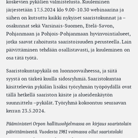
koskevien pykälien valmistelusta. Kuuleminen
järjestetään 17.5.2024 klo 9.00-10.30 webinaarina ja
siihen on kutsuttu kaikki nykyiset saaristokunnat ja –
osakunnat sekä Varsinais-Suomen, Etelä-Savon,
Pohjanmaan ja Pohjois-Pohjanmaan hyvinvointialueet,
jotka saavat rahoitusta saaristoisuuden perusteella. Lain
päivittäminen tehdään osallistavasti, ja kuuleminen on
osa tätä työtä.
Saaristokuntapykälä on luonnosvaiheessa, ja siitä
syystä on tärkeä kuulla sidosryhmiä. Saaristokuntaa
käsittelevän pykälän lisäksi työryhmän työpöydällä ovat
tällä hetkellä saariston käsite ja alueidenkäytön
suunnittelu –pykälät. Työryhmä kokoontuu seuraavan
kerran 23.5.2024.
Pääministeri Orpon hallitusohjelmassa on kirjaus saaristolain
päivittämisestä. Vuodesta 1981 voimassa ollut saaristolaki