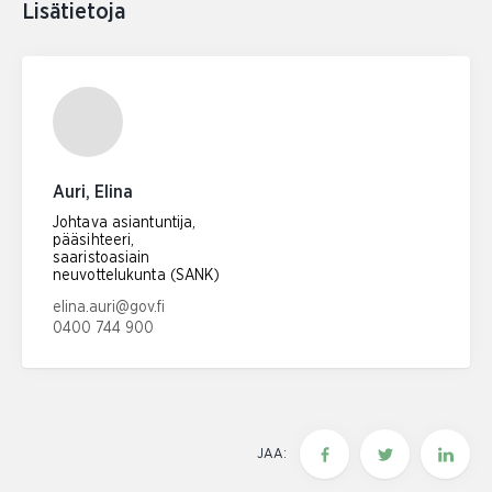
Lisätietoja
Auri, Elina
Johtava asiantuntija,
pääsihteeri,
saaristoasiain
neuvottelukunta (SANK)
Sähköpostiosoite:
elina.auri@gov.fi
0400 744 900
Puhelinnumero:
JAA: