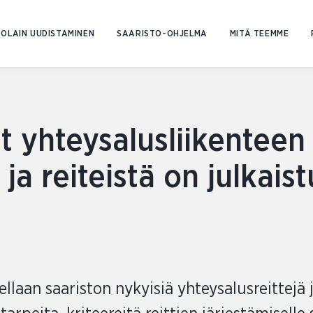
Siirry
sisältöön
OLAIN UUDISTAMINEN
SAARISTO-OHJELMA
MITÄ TEEMME
t yhteysalusliikenteen
ja reiteistä on julkaist
llaan saariston nykyisiä yhteysalusreittejä 