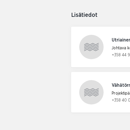
Lisätiedot
Utriaine
Johtava k
+358 44 
Puhelinn
Vähätör
Projektipä
+358 40 
Puhelinn