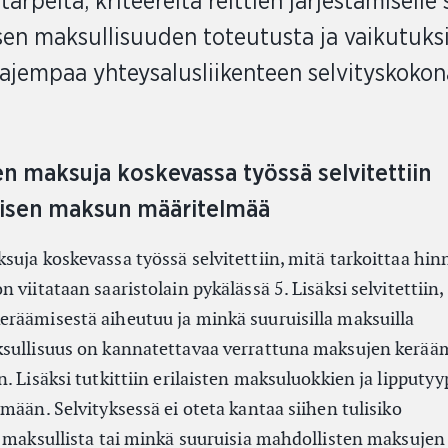
rpeita, kriteereitä reittien järjestämiselle
sen maksullisuuden toteutusta ja vaikutuksi
aajempaa yhteysalusliikenteen selvityskokon
en maksuja koskevassa työssä selvitettiin
llisen maksun määritelmää
suja koskevassa työssä selvitettiin, mitä tarkoittaa hin
viitataan saaristolain pykälässä 5. Lisäksi selvitettiin,
räämisestä aiheutuu ja minkä suuruisilla maksuilla
ksullisuus on kannatettavaa verrattuna maksujen kerää
. Lisäksi tutkittiin erilaisten maksuluokkien ja lipputy
mään. Selvityksessä ei oteta kantaa siihen tulisiko
 maksullista tai minkä suuruisia mahdollisten maksujen t