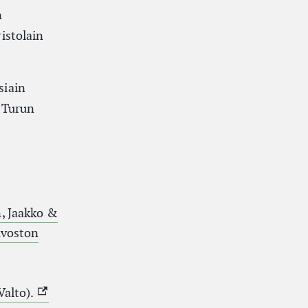
n
istolain
siain
 Turun
n, Jaakko &
uvoston
(Ulkoinen linkki)
Valto).