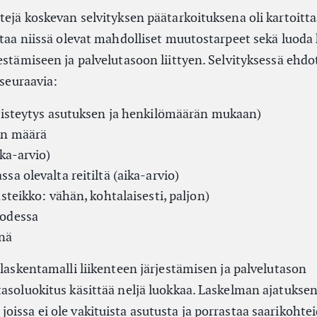
tejä koskevan selvityksen päätarkoituksena oli kartoitt
staa niissä olevat mahdolliset muutostarpeet sekä luoda 
estämiseen ja palvelutasoon liittyen. Selvityksessä ehd
 seuraavia:
pisteytys asutuksen ja henkilömäärän mukaan)
en määrä
ka-arvio)
a olevalta reitiltä (aika-arvio)
steikko: vähän, kohtalaisesti, paljon)
odessa
inä
 laskentamalli liikenteen järjestämisen ja palvelutason
tasoluokitus käsittää neljä luokkaa. Laskelman ajatukse
issa ei ole vakituista asutusta ja porrastaa saarikohte