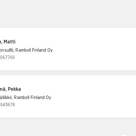
n, Matti
onsultti, Ramboll Finland Oy
9067766
umero:
mä, Pekka
ällikkö, Ramboll Finland Oy
0543678
umero: