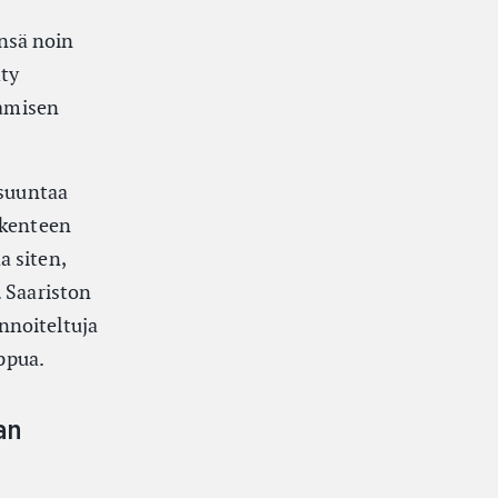
nsä noin
hty
tamisen
 suuntaa
ikenteen
a siten,
. Saariston
innoiteltuja
ippua.
an