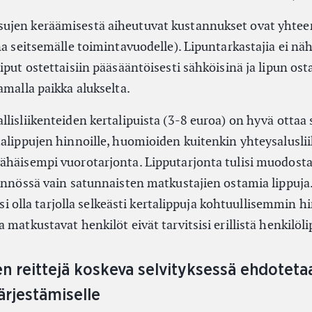
ujen keräämisestä aiheutuvat kustannukset ovat yhtee
na seitsemälle toimintavuodelle). Lipuntarkastajia ei nä
iput ostettaisiin pääsääntöisesti sähköisinä ja lipun os
amalla paikka alukselta.
lisliikenteiden kertalipuista (3-8 euroa) on hyvä ottaa
talippujen hinnoille, huomioiden kuitenkin yhteysalusli
ähäisempi vuorotarjonta. Lipputarjonta tulisi muodosta
tännössä vain satunnaisten matkustajien ostamia lippuja
lisi olla tarjolla selkeästi kertalippuja kohtuullisemmin h
 matkustavat henkilöt eivät tarvitsisi erillistä henkilöl
en reittejä koskeva selvityksessä ehdoteta
järjestämiselle