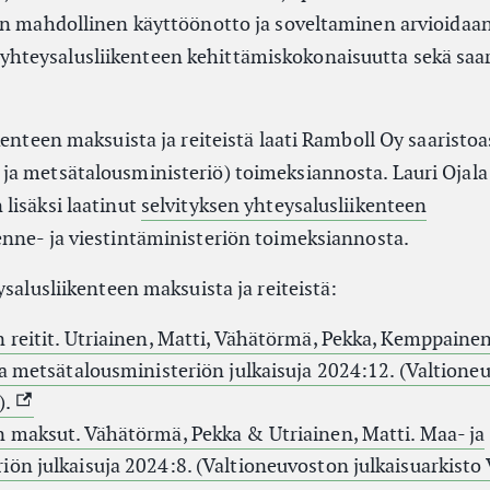
en mahdollinen käyttöönotto ja soveltaminen arvioidaa
teysalusliikenteen kehittämiskokonaisuutta sekä saar
kenteen maksuista ja reiteistä laati Ramboll Oy saaristoa
ja metsätalousministeriö) toimeksiannosta. Lauri Ojala
lisäksi laatinut
selvityksen yhteysalusliikenteen
nen linkki)
kenne- ja viestintäministeriön toimeksiannosta.
ysalusliikenteen maksuista ja reiteistä:
 reitit. Utriainen, Matti, Vähätörmä, Pekka, Kemppaine
ja metsätalousministeriön julkaisuja 2024:12. (Valtione
(Ulkoinen linkki)
).
n maksut. Vähätörmä, Pekka & Utriainen, Matti. Maa- ja
ön julkaisuja 2024:8. (Valtioneuvoston julkaisuarkisto 