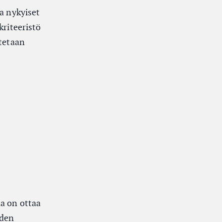
aa nykyiset
kriteeristö
otetaan
na on ottaa
iden