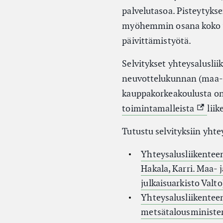
palvelutasoa. Pisteytyks
myöhemmin osana koko yh
päivittämistyötä.
Selvitykset yhteysaluslii
neuvottelukunnan (maa- 
kauppakorkeakoulusta on 
(Ulkoi
toimintamalleista
lii
Tutustu selvityksiin yhte
Yhteysalusliikenteen
Hakala, Karri. Maa- 
julkaisuarkisto Valto
Yhteysalusliikentee
metsätalousministeri