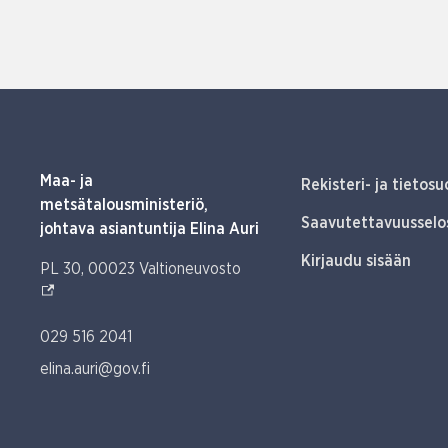
Maa- ja
Rekisteri- ja tietosu
metsätalousministeriö,
Saavutettavuusselo
johtava asiantuntija Elina Auri
Kirjaudu sisään
(Ulkoinen linkki)
PL 30, 00023 Valtioneuvosto
029 516 2041
elina.auri@gov.fi