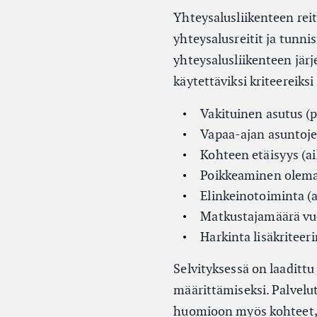
Yhteysalusliikenteen reit
yhteysalusreitit ja tunni
yhteysalusliikenteen järj
käytettäviksi kriteereiksi
Vakituinen asutus (
Vapaa-ajan asuntoj
Kohteen etäisyys (ai
Poikkeaminen olemass
Elinkeinotoiminta (a
Matkustajamäärä vu
Harkinta lisäkriteer
Selvityksessä on laadittu
määrittämiseksi. Palvelu
huomioon myös kohteet, jo