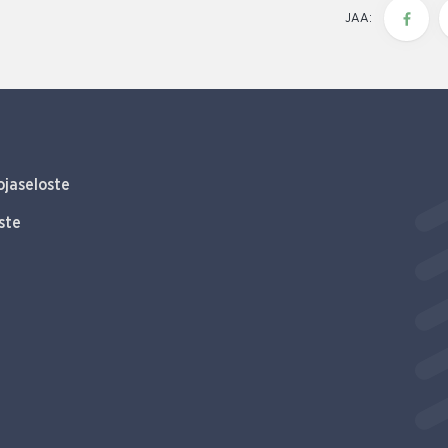
JAA:
ojaseloste
ste