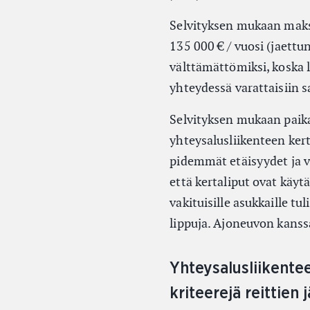
Selvityksen mukaan maks
135 000 € / vuosi (jaettu
välttämättömiksi, koska l
yhteydessä varattaisiin s
Selvityksen mukaan paikal
yhteysalusliikenteen ker
pidemmät etäisyydet ja v
että kertaliput ovat käy
vakituisille asukkaille tu
lippuja. Ajoneuvon kanssa
Yhteysalusliikente
kriteerejä reittien 