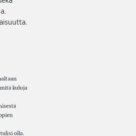
 sekä
a.
aisuutta.
naltaan
 mitä kuluja
misestä
yppien
ulisi olla.