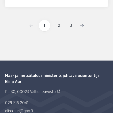
1
2
3
Maa- ja metsätalousministeriö, johtava asiantuntija
Elina Auri
(Ulkoinen linkki)
PL 30, 00023 Valtioneuvosto
029 516 2041
elina.auri@gov.fi