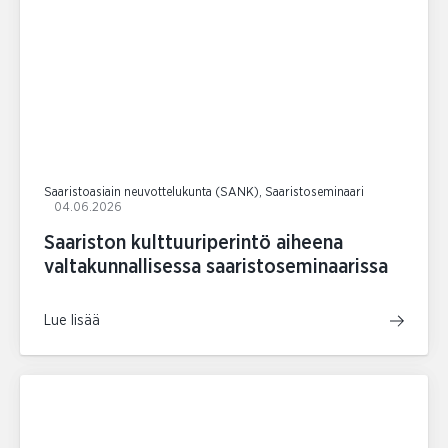
Saaristoasiain neuvottelukunta (SANK), Saaristoseminaari
04.06.2026
Saariston kulttuuriperintö aiheena
valtakunnallisessa saaristoseminaarissa
Lue lisää