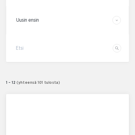
Järjestä tulokset
Etsi
Etsi
1 – 12
(yhteensä 101 tulosta)