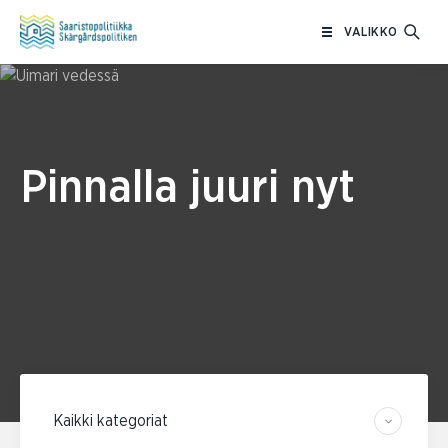
Siirry
VALIKKO
sisältöön
Pinnalla juuri nyt
Suodata kategorian mukaan