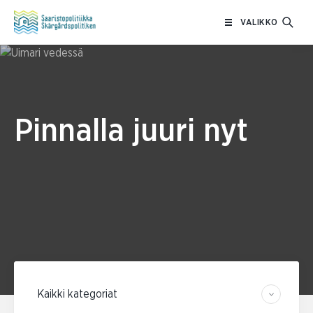
Siirry
VALIKKO
sisältöön
Pinnalla juuri nyt
Suodata kategorian mukaan