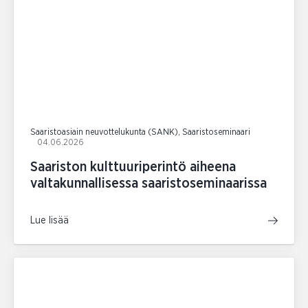
Saaristoasiain neuvottelukunta (SANK), Saaristoseminaari
04.06.2026
Saariston kulttuuriperintö aiheena
valtakunnallisessa saaristoseminaarissa
Lue lisää