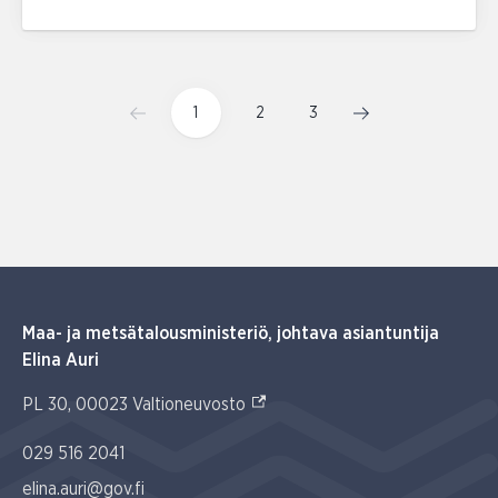
1
2
3
Maa- ja metsätalousministeriö, johtava asiantuntija
Elina Auri
(Ulkoinen linkki)
PL 30, 00023 Valtioneuvosto
029 516 2041
elina.auri@gov.fi