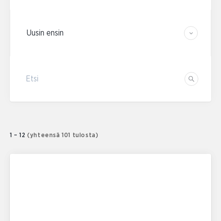
Järjestä tulokset
Etsi
Etsi
1 – 12
(yhteensä 101 tulosta)