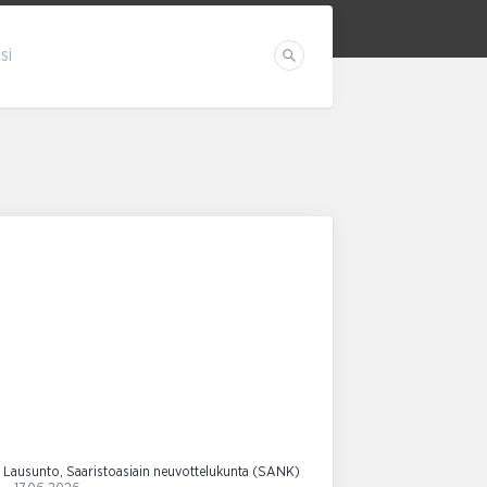
si
Etsi
Lausunto, Saaristoasiain neuvottelukunta (SANK)