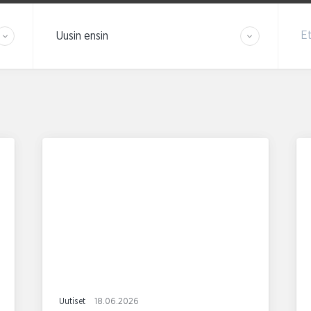
Järjestä tulokset
Et
Uutiset
18.06.2026