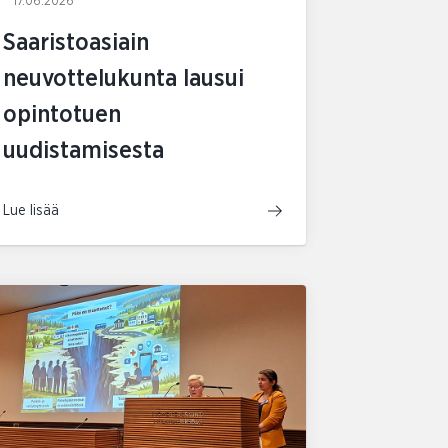
17.06.2026
Saaristoasiain
neuvottelukunta lausui
opintotuen
uudistamisesta
Lue lisää