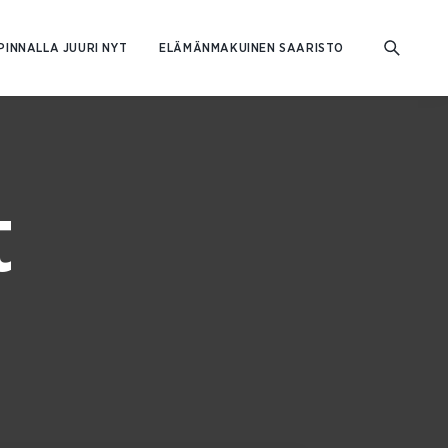
PINNALLA JUURI NYT
ELÄMÄNMAKUINEN SAARISTO
t