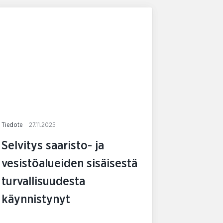
Tiedote
27.11.2025
Selvitys saaristo- ja
vesistöalueiden sisäisestä
turvallisuudesta
käynnistynyt