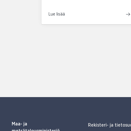
Lue lisää
Maa- ja
Rekisteri- ja tietosu
metsätalousministeriö,