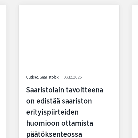
Uutiset, Saaristolaki
03.12.2025
Saaristolain tavoitteena
on edistää saariston
erityispiirteiden
huomioon ottamista
päätöksenteossa