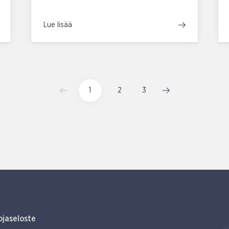
Lue lisää
1
2
3
ojaseloste