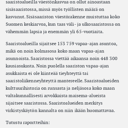
saaristoalueilla väestönkasvua on ollut ainoastaan
sisäsaaristossa, missä myös työllisten määrä on
kasvanut. Sisäsaariston väestörakenne muistuttaa koko
Suomen keskiarvoa, kun taas väli- ja ulkosaaristossa on
vähemmän lapsia ja enemmän yli 65-vuotiaita.
Saaristoalueilla sijaitsee 153 759 vapaa-ajan asuntoa,
mikä on noin kolmasosa koko maan vapaa-ajan
asunnoista. Saaristossa viettää aikaansa noin 448 300
kausiasukasta. Noin puolella saariston vapaa-ajan
asukkaista ei ole kiinteää tieyhteyttä tai
saaristoliikenneyhteyttä mantereelle. Saaristoalueiden
kulttuurihistoria on runsasta ja neljäsosa koko maan
valtakunnallisesti arvokkaista maisema-alueista
sijaitsee saaristossa. Saaristoalueiden merkitys
virkistyskäytön kannalta on niin ikään huomattavaa.
Tutustu raportteihin: