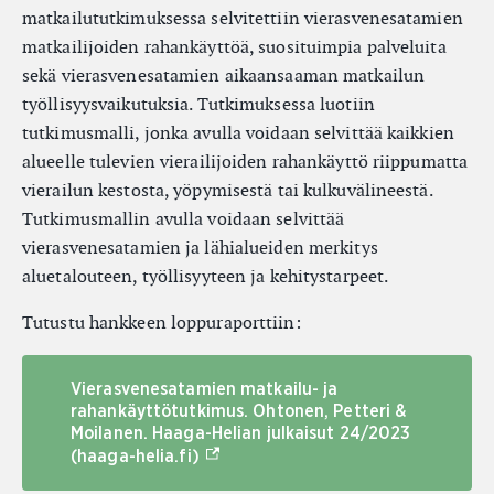
matkailututkimuksessa selvitettiin vierasvenesatamien
matkailijoiden rahankäyttöä, suosituimpia palveluita
sekä vierasvenesatamien aikaansaaman matkailun
työllisyysvaikutuksia. Tutkimuksessa luotiin
tutkimusmalli, jonka avulla voidaan selvittää kaikkien
alueelle tulevien vierailijoiden rahankäyttö riippumatta
vierailun kestosta, yöpymisestä tai kulkuvälineestä.
Tutkimusmallin avulla voidaan selvittää
vierasvenesatamien ja lähialueiden merkitys
aluetalouteen, työllisyyteen ja kehitystarpeet.
Tutustu hankkeen loppuraporttiin:
Vierasvenesatamien matkailu- ja
rahankäyttötutkimus. Ohtonen, Petteri &
Moilanen. Haaga-Helian julkaisut 24/2023
(Ulkoinen linkki)
(haaga-helia.fi)