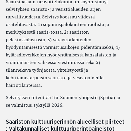
Saaristoasiain neuvottelukunta on käynnistänyt
selvityksen saaristo- ja vesistöalueiden arjen
turvallisuudesta. Selvitys koostuu viidestä
osatehtävästä: 1) sopimuspalokuntien roolista ja
merkityksestä saaris-tossa, 2) saariston
pelastuskalustosta, 3) varavirtalähteiden
hyödyntämisestä varmistusaikojen pidentämiseksi, 4)
kyläradioverkkojen hyödyntämisestä kansalaisten ja
viranomaisten välisessä viestinnässä sekä 5)
tilannekuva työnjaosta, yhteistyöstä ja
kehittämistarpeista saaristo- ja vesistöalueilla
häiriötilanteissa.
Selvityksen toteuttaa Itä-Suomen yliopisto (Spatia) ja
se valmistuu syksyllä 2026.
Saariston kulttuuriperinnön alueelliset piirteet
: Valtakunnalliset kulttuuriperintöaineistot