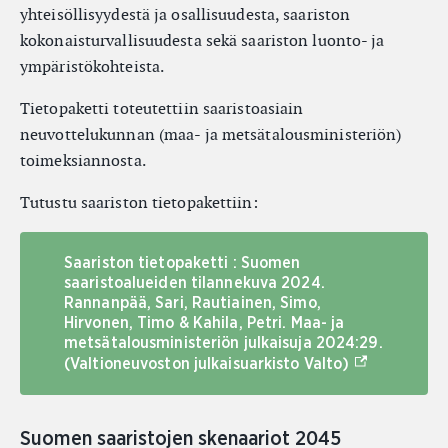
yhteisöllisyydestä ja osallisuudesta, saariston
kokonaisturvallisuudesta sekä saariston luonto- ja
ympäristökohteista.
Tietopaketti toteutettiin saaristoasiain
neuvottelukunnan (maa- ja metsätalousministeriön)
toimeksiannosta.
Tutustu saariston tietopakettiin:
Saariston tietopaketti : Suomen
saaristoalueiden tilannekuva 2024.
Rannanpää, Sari, Rautiainen, Simo,
Hirvonen, Timo & Kahila, Petri. Maa- ja
metsätalousministeriön julkaisuja 2024:29.
(Ulkoinen lin
(Valtioneuvoston julkaisuarkisto Valto)
Suomen saaristojen skenaariot 2045