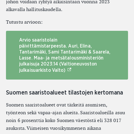
johon voidaan ryhtyä aikaisintaan vuonna 2023
alkavalla hallituskaudella.
Tutustu arvioon:
Arvio saaristolain
päivittämistarpeesta. Auri, Elina,
Tantarimäki, Sami Tantarimäki & Saarela,
Lasse. Maa- ja metsätalousministeriön
julkaisuja 2023:14 (Valtioneuvoston
(Ulkoinen linkki)
julkaisuarkisto Valto)
Suomen saaristoalueet tilastojen kertomana
Suomen saaristoalueet ovat tärkeitä asumisen,
työnteon sekä vapaa-ajan alueita. Saaristoalueilla asuu
noin 6 prosenttia koko Suomen väestöstä eli 328 017
asukasta. Viimeisen vuosikymmenen aikana