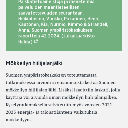
Paikkatietoaineistoja ja menetelmiä
palveluiden maantieteellisen
saavutettavuuden seurantaan.
Heikinheimo, Vuokko, Pakarinen, Henri,
Kautonen, Kia, Nurmio, Kimmo & Strandell,
Anna. Suomen ympäristökeskuksen
raportteja 42:2024. (Julkaisuarkisto
(Ulkoinen linkki)
Helda)
Mökkeilyn hiilijalanjälki
Suomen ympäristökeskuksen toteuttamassa
tutkimuksessa arvioitiin ensimmäistä kertaa Suomen
mökkeilyn hiilijalanjälki. Lisäksi laadittiin laskuri, jolla
käyttäjä voi arvioida oman mökkeilyn hiilijalanjälkeä.
Kyselytutkimuksella selvitettiin myös vuosien 2021–
2023 energia- ja taloustilanteen vaikutuksia
mökkeilyyn.