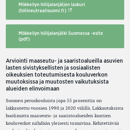
Mökkeilyn hiilijalanjäljen laskuri
(Ulkoinen linkki)
(hiilineutraalisuomi.fi)
Mökkeilyn hiilijalanjälki Suomessa -esite
(pdf)
Arviointi maaseutu- ja saaristoalueilla asuvien
lasten sivistyksellisten ja sosiaalisten
oikeuksien toteutumisesta kouluverkon
muutoksissa ja muutosten vaikutuksista
alueiden elinvoimaan
Suomen peruskouluista jopa 55 prosenttia on
lakkautettu vuosien 1990 ja 2020 välillä. Lakkautuksista
huolimatta maaseutu- ja saaristoalueiden kuntien
kouluverkot nähdään yleisesti toimivina. Kehitettävää