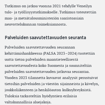
Tutkimus on jatkoa vuonna 2021 tehdylle Veneilyn
tulo- ja työllisyystutkimukselle. Tutkimus toteutettiin
maa- ja metsätalousministeriön saaristoasiain
neuvottelukunnan toimeksiannosta.
Palveluiden saavutettavuuden seuranta
Palveluiden saavutettavuuden seurannan
kehittämishankkeessa (PALSA 2023–2024) tuotettiin
uutta tietoa palveluiden maantieteellisestä
saavutettavuudesta koko Suomesta ja suunniteltiin
palveluiden saavutettavuuden jatkuvaa seurantaa.
Vuoden 2023 tilannetta kuvaavat analyysit perustuivat
tietoihin palveluiden ja väestön sijainneista ja kävelyn,
joukkoliikenteen ja henkilöauton kulkuyhteyksistä.
Tuloksia tarkasteltiin hyödyntäen erilaisia
valtakunnallisia aluejakoja.