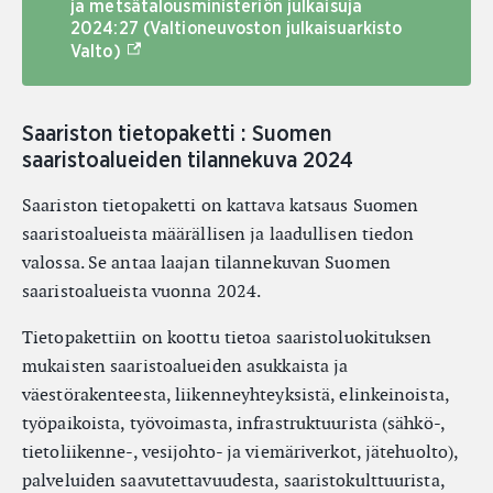
ja metsätalousministeriön julkaisuja
2024:27 (Valtioneuvoston julkaisuarkisto
(Ulkoinen linkki)
Valto)
Saariston tietopaketti : Suomen
saaristoalueiden tilannekuva 2024
Saariston tietopaketti on kattava katsaus Suomen
saaristoalueista määrällisen ja laadullisen tiedon
valossa. Se antaa laajan tilannekuvan Suomen
saaristoalueista vuonna 2024.
Tietopakettiin on koottu tietoa saaristoluokituksen
mukaisten saaristoalueiden asukkaista ja
väestörakenteesta, liikenneyhteyksistä, elinkeinoista,
työpaikoista, työvoimasta, infrastruktuurista (sähkö-,
tietoliikenne-, vesijohto- ja viemäriverkot, jätehuolto),
palveluiden saavutettavuudesta, saaristokulttuurista,