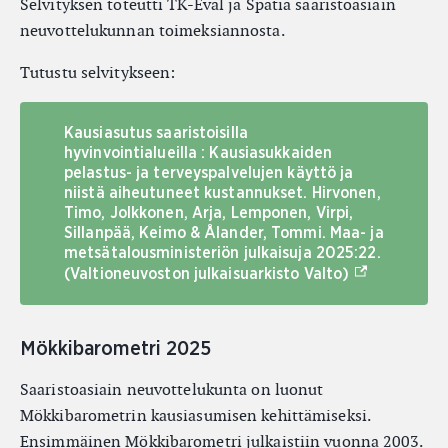
Selvityksen toteutti TK-Eval ja Spatia saaristoasiain
neuvottelukunnan toimeksiannosta.
Tutustu selvitykseen:
Kausiasutus saaristoisilla
hyvinvointialueilla : Kausiasukkaiden
pelastus- ja terveyspalvelujen käyttö ja
niistä aiheutuneet kustannukset. Hirvonen,
Timo, Jolkkonen, Arja, Lemponen, Virpi,
Sillanpää, Keimo & Ålander, Tommi. Maa- ja
metsätalousministeriön julkaisuja 2025:22.
(Ulkoinen lin
(Valtioneuvoston julkaisuarkisto Valto)
Mökkibarometri 2025
Saaristoasiain neuvottelukunta on luonut
Mökkibarometrin kausiasumisen kehittämiseksi.
Ensimmäinen Mökkibarometri julkaistiin vuonna 2003.