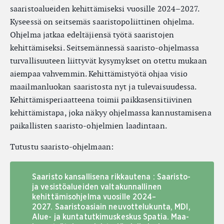
saaristoalueiden kehittämiseksi vuosille 2024–2027.
Kyseessä on seitsemäs saaristopoliittinen ohjelma.
Ohjelma jatkaa edeltäjiensä työtä saaristojen
kehittämiseksi. Seitsemännessä saaristo-ohjelmassa
turvallisuuteen liittyvät kysymykset on otettu mukaan
aiempaa vahvemmin. Kehittämistyötä ohjaa visio
maailmanluokan saaristosta nyt ja tulevaisuudessa.
Kehittämisperiaatteena toimii paikkasensitiivinen
kehittämistapa, joka näkyy ohjelmassa kannustamisena
paikallisten saaristo-ohjelmien laadintaan.
Tutustu saaristo-ohjelmaan:
Saaristo kansallisena rikkautena : Saaristo-
ja vesistöalueiden valtakunnallinen
kehittämisohjelma vuosille 2024–
2027. Saaristoasiain neuvottelukunta, MDI,
Alue- ja kuntatutkimuskeskus Spatia. Maa-