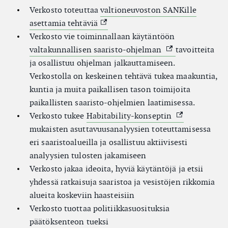
Verkosto toteuttaa
valtioneuvoston SANKille
(Ulkoinen linkki)
asettamia tehtäviä
Verkosto vie toiminnallaan käytäntöön
(Ulkoinen linkki)
valtakunnallisen saaristo-ohjelman
tavoitteita
ja osallistuu ohjelman jalkauttamiseen.
Verkostolla on keskeinen tehtävä tukea maakuntia,
kuntia ja muita paikallisen tason toimijoita
paikallisten saaristo-ohjelmien laatimisessa.
(Ulkoinen link
Verkosto tukee
Habitability-konseptin
mukaisten asuttavuusanalyysien toteuttamisessa
eri saaristoalueilla ja osallistuu aktiivisesti
analyysien tulosten jakamiseen
Verkosto jakaa ideoita, hyviä käytäntöjä ja etsii
yhdessä ratkaisuja saaristoa ja vesistöjen rikkomia
alueita koskeviin haasteisiin
Verkosto tuottaa politiikkasuosituksia
päätöksenteon tueksi