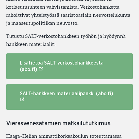
kotiseutusuhteen vahvistamista. Verkostohanketta
rahoittivat yhteistyössä saaristoasiain neuvottelukunta
ja maaseutupolitiikan neuvosto.
Tutustu SALT-verkostohankkeen työhön ja hyödynnä
hankkeen materiaalit:
Lisätietoa SALT-verkostohankkeesta
(Ulkoinen linkki)
(abo.fi)
(Ulkoinen l
SALT-hankkeen materiaalipankki (abo.fi)
Vierasvenesatamien matkailututkimus
Haaga-Helian ammattikorkeakoulun toteuttamassa