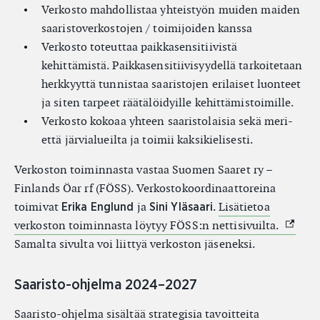
Verkosto mahdollistaa yhteistyön muiden maiden
saaristoverkostojen / toimijoiden kanssa
Verkosto toteuttaa paikkasensitiivistä
kehittämistä. Paikkasensitiivisyydellä tarkoitetaan
herkkyyttä tunnistaa saaristojen erilaiset luonteet
ja siten tarpeet räätälöidyille kehittämistoimille.
Verkosto kokoaa yhteen saaristolaisia sekä meri-
että järvialueilta ja toimii kaksikielisesti.
Verkoston toiminnasta vastaa Suomen Saaret ry –
Finlands Öar rf (FÖSS). Verkostokoordinaattoreina
toimivat
ja
.
Lisätietoa
Erika Englund
Sini Yläsaari
(Ulkoin
verkoston toiminnasta löytyy FÖSS:n nettisivuilta.
Samalta sivulta voi liittyä verkoston jäseneksi.
Saaristo-ohjelma 2024–2027
Saaristo-ohjelma sisältää strategisia tavoitteita