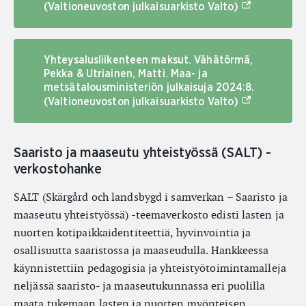
(Ulkoinen lin
(Valtioneuvoston julkaisuarkisto Valto)
Yhteysalusliikenteen maksut. Vähätörmä,
Pekka & Utriainen, Matti. Maa- ja
metsätalousministeriön julkaisuja 2024:8.
(Ulkoinen lin
(Valtioneuvoston julkaisuarkisto Valto)
Saaristo ja maaseutu yhteistyössä (SALT) -
verkostohanke
SALT (Skärgård och landsbygd i samverkan – Saaristo ja
maaseutu yhteistyössä) -teemaverkosto edisti lasten ja
nuorten kotipaikkaidentiteettiä, hyvinvointia ja
osallisuutta saaristossa ja maaseudulla. Hankkeessa
käynnistettiin pedagogisia ja yhteistyötoimintamalleja
neljässä saaristo- ja maaseutukunnassa eri puolilla
maata tukemaan lasten ja nuorten myönteisen