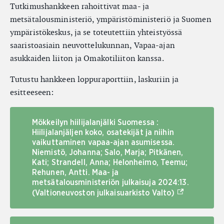
Tutkimushankkeen rahoittivat maa- ja
metsätalousministeriö, ympäristöministeriö ja Suomen
ympäristökeskus, ja se toteutettiin yhteistyössä
saaristoasiain neuvottelukunnan, Vapaa-ajan
asukkaiden liiton ja Omakotiliiton kanssa.
Tutustu hankkeen loppuraporttiin, laskuriin ja
esitteeseen:
Mökkeilyn hiilijalanjälki Suomessa :
Hiilijalanjäljen koko, osatekijät ja niihin
vaikuttaminen vapaa-ajan asumisessa.
Niemistö, Johanna; Salo, Marja; Pitkänen,
Kati; Strandell, Anna; Helonheimo, Teemu;
Rehunen, Antti. Maa- ja
metsätalousministeriön julkaisuja 2024:13.
(Ulkoinen lin
(Valtioneuvoston julkaisuarkisto Valto)