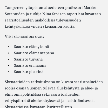
Tampereen yliopiston aluetieteen professori Markku
Sotaraudan ja tutkija Nina Suvisen raportissa kuvataan
saaristoalueiden mahdollisia tulevaisuuden
kehityskulkuja viiden skenaarion kautta.
Viisi skenaariota ovat:
Saaristo elämyksinä
Saaristo elämäntapana
Saaristo turvana
Saaristo erämaana
Saaristo pisteinä
Skenaarioiden tarkoituksena on kuvata saaristoalueiden
roolia osana Suomen tulevaa aluekehitystä ja alue- ja
elinvoimapolitiikkaa sekä saaristoalueiden
erityispiirteitä aluekehityksessä ja –kehittämisessä.
Skenaarioissa kuvataan kuvitteellisten