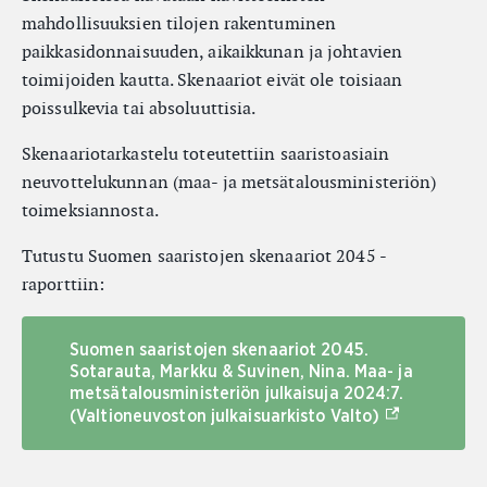
mahdollisuuksien tilojen rakentuminen
paikkasidonnaisuuden, aikaikkunan ja johtavien
toimijoiden kautta. Skenaariot eivät ole toisiaan
poissulkevia tai absoluuttisia.
Skenaariotarkastelu toteutettiin saaristoasiain
neuvottelukunnan (maa- ja metsätalousministeriön)
toimeksiannosta.
Tutustu Suomen saaristojen skenaariot 2045 -
raporttiin:
Suomen saaristojen skenaariot 2045.
Sotarauta, Markku & Suvinen, Nina. Maa- ja
metsätalousministeriön julkaisuja 2024:7.
(Ulkoinen lin
(Valtioneuvoston julkaisuarkisto Valto)