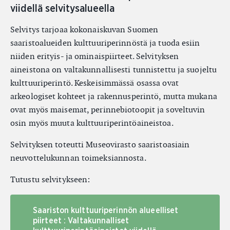
viidellä selvitysalueella
Selvitys tarjoaa kokonaiskuvan Suomen
saaristoalueiden kulttuuriperinnöstä ja tuoda esiin
niiden erityis- ja ominaispiirteet. Selvityksen
aineistona on valtakunnallisesti tunnistettu ja suojeltu
kulttuuriperintö. Keskeisimmässä osassa ovat
arkeologiset kohteet ja rakennusperintö, mutta mukana
ovat myös maisemat, perinnebiotoopit ja soveltuvin
osin myös muuta kulttuuriperintöaineistoa.
Selvityksen toteutti Museovirasto saaristoasiain
neuvottelukunnan toimeksiannosta.
Tutustu selvitykseen:
Saariston kulttuuriperinnön alueelliset
piirteet : Valtakunnalliset