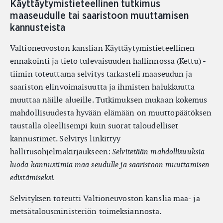
Käyttäytymistieteellinen tutkimus
maaseudulle tai saaristoon muuttamisen
kannusteista
Valtioneuvoston kanslian Käyttäytymistieteellinen
ennakointi ja tieto tulevaisuuden hallinnossa (Kettu) -
tiimin toteuttama selvitys tarkasteli maaseudun ja
saariston elinvoimaisuutta ja ihmisten halukkuutta
muuttaa näille alueille. Tutkimuksen mukaan kokemus
mahdollisuudesta hyvään elämään on muuttopäätöksen
taustalla oleellisempi kuin suorat taloudelliset
kannustimet. Selvitys linkittyy
hallitusohjelmakirjaukseen:
Selvitetään mahdollisuuksia
luoda kannustimia maa seudulle ja saaristoon muuttamisen
edistämiseksi.
Selvityksen toteutti Valtioneuvoston kanslia maa- ja
metsätalousministeriön toimeksiannosta.