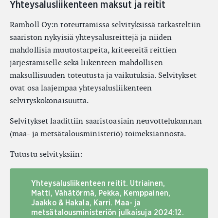
Yhteysalusliikenteen maksut ja reitit
Ramboll Oy:n toteuttamissa selvityksissä tarkasteltiin
saariston nykyisiä yhteysalusreittejä ja niiden
mahdollisia muutostarpeita, kriteereitä reittien
järjestämiselle sekä liikenteen mahdollisen
maksullisuuden toteutusta ja vaikutuksia. Selvitykset
ovat osa laajempaa yhteysalusliikenteen
selvityskokonaisuutta.
Selvitykset laadittiin saaristoasiain neuvottelukunnan
(maa- ja metsätalousministeriö) toimeksiannosta.
Tutustu selvityksiin:
Yhteysalusliikenteen reitit. Utriainen,
Matti, Vähätörmä, Pekka, Kemppainen,
Jaakko & Hakala, Karri. Maa- ja
metsätalousministeriön julkaisuja 2024:12.