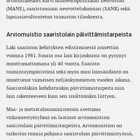
arviointikeskus Karvi maaseutupolitiikan neuvoston
(MANE), saaristoasiain neuvottelukunnan (SANK) sekä
lapsiasiavaltuutetun toimiston tilauksesta.
Arviomuistio saaristolain päivittämistarpeista
Laki saariston kehityksen edistämisestä annettiin
vuonna 1981. Suurin osa lain kirjauksista on pysynyt
muuttumattomana yli 40 vuotta. Saaristo
toimintaympäristönä sekä myös muu lainsäädäntö on
muuttunut viimeisen neljänkymmenen vuoden aikana.
Saaristolakiin kohdistuukin päivittämistarpeita niin
lain rakenteeseen kuin sen sisältöönkin liittyen.
Maa- ja metsätalousministeriön asettama
virkamiestyöryhmä on laatinut arviomuistion
saaristolain päivittämistarpeista. Arviomuistion on
tarkoitus toimia pohjana saaristolain päivittämistyössä,