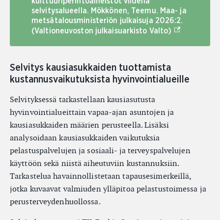
kulttuuriperintöaineistot viidellä
selvitysalueella. Mökkönen, Teemu. Maa- ja
metsätalousministeriön julkaisuja 2026:2.
(Ulkoinen lin
(Valtioneuvoston julkaisuarkisto Valto)
Selvitys kausiasukkaiden tuottamista
kustannusvaikutuksista hyvinvointialueille
Selvityksessä tarkastellaan kausiasutusta
hyvinvointialueittain vapaa-ajan asuntojen ja
kausiasukkaiden määrien perusteella. Lisäksi
analysoidaan kausiasukkaiden vaikutuksia
pelastuspalvelujen ja sosiaali- ja terveyspalvelujen
käyttöön sekä niistä aiheutuviin kustannuksiin.
Tarkastelua havainnollistetaan tapausesimerkeillä,
jotka kuvaavat valmiuden ylläpitoa pelastustoimessa ja
perusterveydenhuollossa.