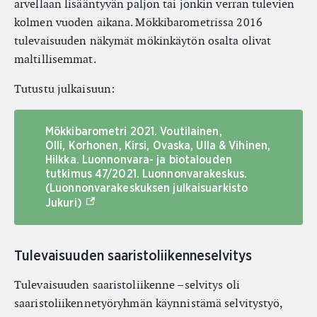
arvellaan lisääntyvän paljon tai jonkin verran tulevien
kolmen vuoden aikana. Mökkibarometrissa 2016
tulevaisuuden näkymät mökinkäytön osalta olivat
maltillisemmat.
Tutustu julkaisuun:
Mökkibarometri 2021. Voutilainen,
Olli, Korhonen, Kirsi, Ovaska, Ulla & Vihinen,
Hilkka. Luonnonvara- ja biotalouden
tutkimus 47/2021. Luonnonvarakeskus.
(Luonnonvarakeskuksen julkaisuarkisto
(Ulkoinen linkki)
Jukuri)
Tulevaisuuden saaristoliikenneselvitys
Tulevaisuuden saaristoliikenne –selvitys oli
saaristoliikennetyöryhmän käynnistämä selvitystyö,