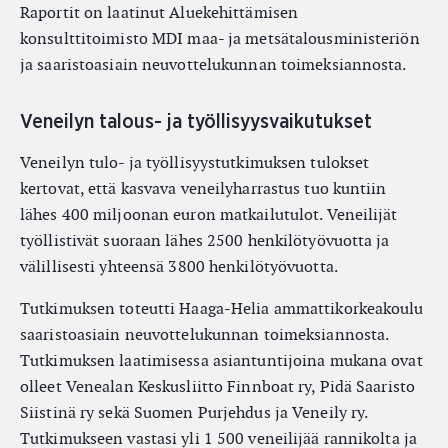
Raportit on laatinut Aluekehittämisen
konsulttitoimisto MDI maa- ja metsätalousministeriön
ja saaristoasiain neuvottelukunnan toimeksiannosta.
Veneilyn talous- ja työllisyysvaikutukset
Veneilyn tulo- ja työllisyystutkimuksen tulokset
kertovat, että kasvava veneilyharrastus tuo kuntiin
lähes 400 miljoonan euron matkailutulot. Veneilijät
työllistivät suoraan lähes 2500 henkilötyövuotta ja
välillisesti yhteensä 3800 henkilötyövuotta.
Tutkimuksen toteutti Haaga-Helia ammattikorkeakoulu
saaristoasiain neuvottelukunnan toimeksiannosta.
Tutkimuksen laatimisessa asiantuntijoina mukana ovat
olleet Venealan Keskusliitto Finnboat ry, Pidä Saaristo
Siistinä ry sekä Suomen Purjehdus ja Veneily ry.
Tutkimukseen vastasi yli 1 500 veneilijää rannikolta ja