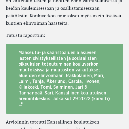
on kuitenkin lasten ja nuorten edun varmistamisessa ja
heidän kuulemisessaan ja osallistamisessaan
päätöksiin. Kouluverkon muutokset myös usein lisäävät
kuntien elinvoiman haasteita.
Tutustu raporttiin:
Maaseutu- ja saaristoalueilla asuvien
lasten sivistyksellisten ja sosiaalisten
oikeuksien toteutuminen kouluverkon
muutoksissa ja muutosten vaikutukset
alueiden elinvoimaan. Räkköläinen, Mari,
Laimi, Tanja, Åkerlund, Carola, Iivonen,
Kiilakoski, Tomi, Salminen, Jari &
Rannanpää, Sari. Kansallinen koulutuksen
arviointikeskus. Julkaisut 29:2022 (karvi.fi)
(Ulkoinen linkki)
Arvioinnin toteutti Kansallinen koulutuksen