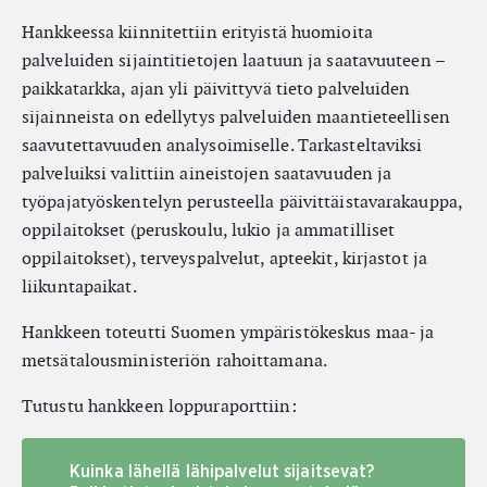
Hankkeessa kiinnitettiin erityistä huomioita
palveluiden sijaintitietojen laatuun ja saatavuuteen –
paikkatarkka, ajan yli päivittyvä tieto palveluiden
sijainneista on edellytys palveluiden maantieteellisen
saavutettavuuden analysoimiselle. Tarkasteltaviksi
palveluiksi valittiin aineistojen saatavuuden ja
työpajatyöskentelyn perusteella päivittäistavarakauppa,
oppilaitokset (peruskoulu, lukio ja ammatilliset
oppilaitokset), terveyspalvelut, apteekit, kirjastot ja
liikuntapaikat.
Hankkeen toteutti Suomen ympäristökeskus maa- ja
metsätalousministeriön rahoittamana.
Tutustu hankkeen loppuraporttiin:
Kuinka lähellä lähipalvelut sijaitsevat?