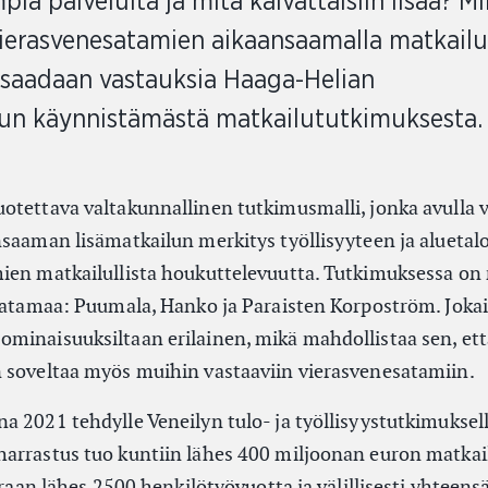
ia palveluita ja mitä kaivattaisiin lisää? Mi
vierasvenesatamien aikaansaamalla matkailu
 saadaan vastauksia Haaga-Helian
un käynnistämästä matkailututkimuksesta.
otettava valtakunnallinen tutkimusmalli, jonka avulla 
nsaaman lisämatkailun merkitys työllisyyteen ja aluetal
mien matkailullista houkuttelevuutta. Tutkimuksessa o
–satamaa: Puumala, Hanko ja Paraisten Korpoström. Joka
minaisuuksiltaan erilainen, mikä mahdollistaa sen, ett
 soveltaa myös muihin vastaaviin vierasvenesatamiin.
a 2021 tehdylle Veneilyn tulo- ja työllisyystutkimuksell
arrastus tuo kuntiin lähes 400 miljoonan euron matkail
uoraan lähes 2500 henkilötyövuotta ja välillisesti yhteen