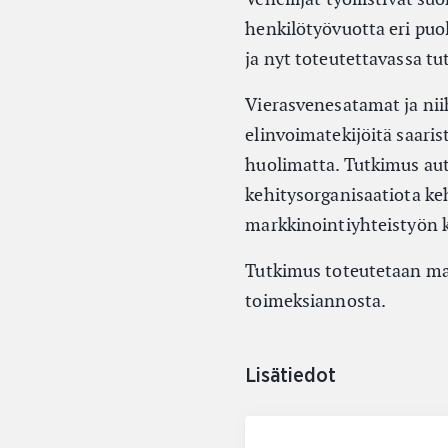
henkilötyövuotta eri puo
ja nyt toteutettavassa t
Vierasvenesatamat ja nii
elinvoimatekijöitä saaris
huolimatta. Tutkimus autt
kehitysorganisaatiota ke
markkinointiyhteistyön k
Tutkimus toteutetaan ma
toimeksiannosta.
Lisätiedot