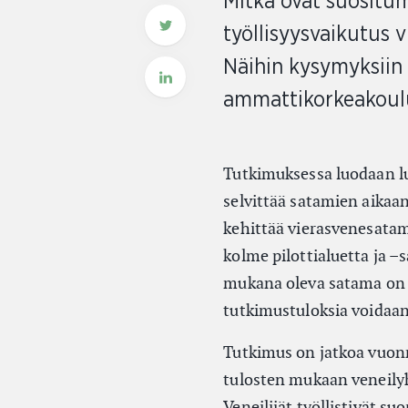
Mitkä ovat suositump
työllisyysvaikutus 
Näihin kysymyksiin
ammattikorkeakoul
Tutkimuksessa luodaan lu
selvittää satamien aikaa
kehittää vierasvenesata
kolme pilottialuetta ja 
mukana oleva satama on o
tutkimustuloksia voidaan
Tutkimus on jatkoa vuonn
tulosten mukaan veneilyh
Veneilijät työllistivät s