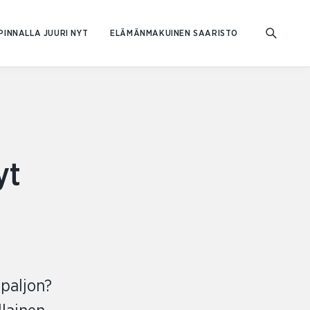
PINNALLA JUURI NYT
ELÄMÄNMAKUINEN SAARISTO
yt
 paljon?