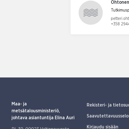
Ohtonen,
Tutkimusp
Sähköpos
petteri.o
+358 294
Puhelinn
Maa- ja
Rekisteri- ja tietosu
metsätalousministeriö,
Saavutettavuusselo
johtava asiantuntija Elina Auri
Kirjaudu sisään