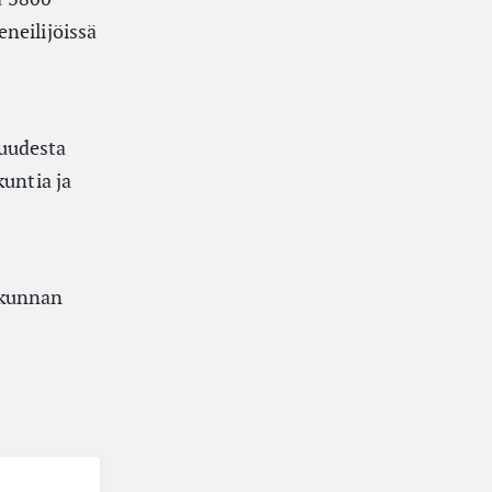
neilijöissä
suudesta
kuntia ja
ukunnan