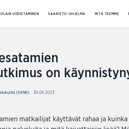
Siirry
sisältöön
OLAIN UUDISTAMINEN
SAARISTO-OHJELMA
MITÄ TEEMME
nesatamien
utkimus on käynnistyn
telukunta (SANK)
30.06.2023
amien matkailijat käyttävät rahaa ja kuinka