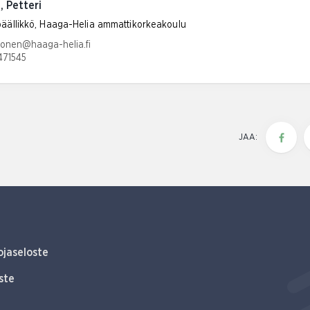
 Petteri
äällikkö, Haaga-Helia ammattikorkeakoulu
tiosoite:
htonen@haaga-helia.fi
471545
umero:
JAA:
ojaseloste
ste