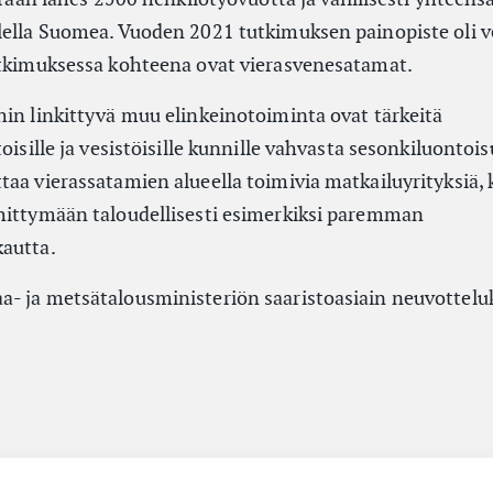
lella Suomea. Vuoden 2021 tutkimuksen painopiste oli ve
utkimuksessa kohteena ovat vierasvenesatamat.
hin linkittyvä muu elinkeinotoiminta ovat tärkeitä
toisille ja vesistöisille kunnille vahvasta sesonkiluontoi
aa vierassatamien alueella toimivia matkailuyrityksiä, 
hittymään taloudellisesti esimerkiksi paremman
autta.
a- ja metsätalousministeriön saaristoasiain neuvottel