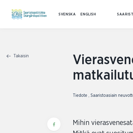
SVENSKA
ENGLISH
SAARIST
Vierasve
Takaisin
matkailut
Tiedote
,
Saaristoasiain neuvot
Mihin vierasvenesat