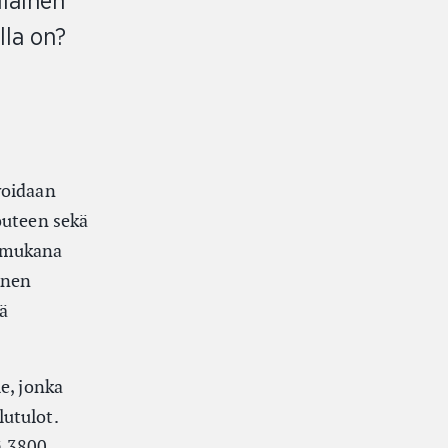
llainen
lla on?
voidaan
outeen sekä
n mukana
inen
ä
e, jonka
utulot.
sä 3800