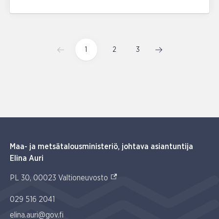
1
2
3
Maa- ja metsätalousministeriö, johtava asiantuntija
Elina Auri
(Ulkoinen linkki)
PL 30, 00023 Valtioneuvosto
029 516 2041
elina.auri@gov.fi