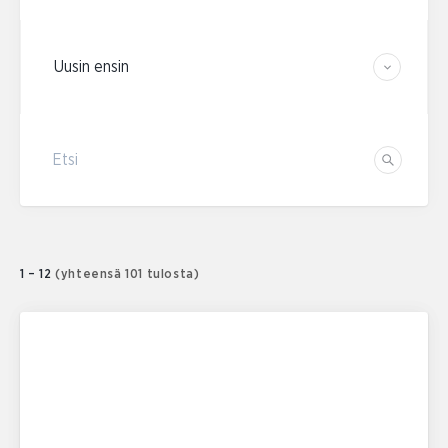
Järjestä tulokset
Etsi
Etsi
1 – 12
(yhteensä 101 tulosta)