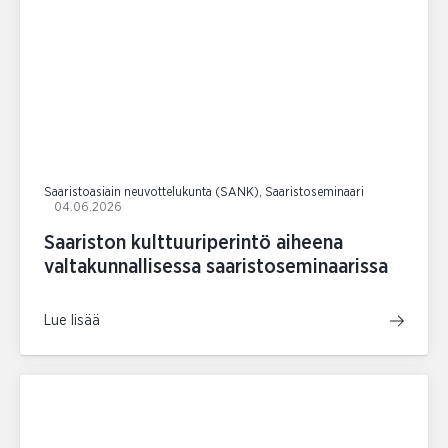
Saaristoasiain neuvottelukunta (SANK), Saaristoseminaari
04.06.2026
Saariston kulttuuriperintö aiheena
valtakunnallisessa saaristoseminaarissa
Lue lisää