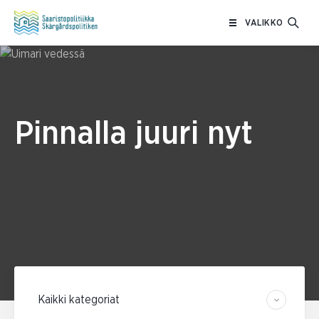
Siirry
VALIKKO
sisältöön
Pinnalla juuri nyt
Suodata kategorian mukaan