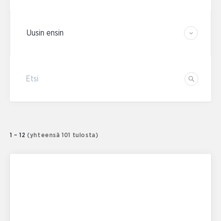
Järjestä tulokset
Etsi
Etsi
1 – 12
(yhteensä 101 tulosta)