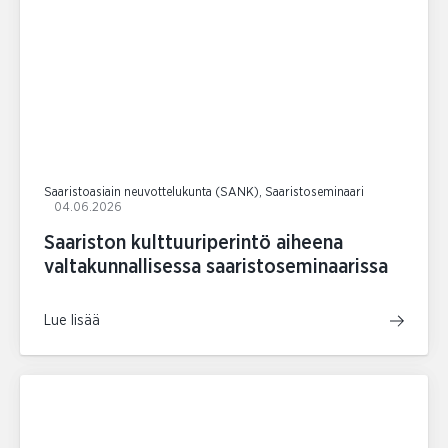
Saaristoasiain neuvottelukunta (SANK), Saaristoseminaari
04.06.2026
Saariston kulttuuriperintö aiheena
valtakunnallisessa saaristoseminaarissa
Lue lisää