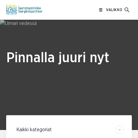
Siirry
VALIKKO
sisältöön
Pinnalla juuri nyt
Suodata kategorian mukaan