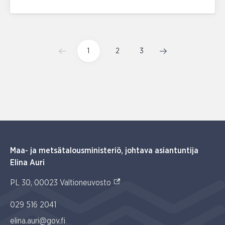
1
2
3
Maa- ja metsätalousministeriö, johtava asiantuntija
Elina Auri
(Ulkoinen linkki)
PL 30, 00023 Valtioneuvosto
029 516 2041
elina.auri@gov.fi