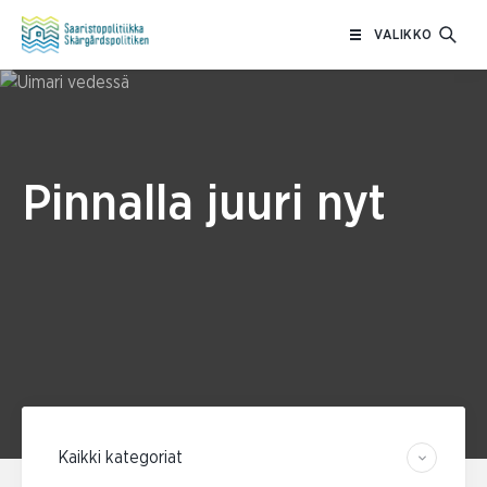
Siirry
VALIKKO
sisältöön
Pinnalla juuri nyt
Suodata kategorian mukaan