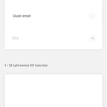
Järjestä tulokset
Etsi
Etsi
1 – 12
(yhteensä 101 tulosta)