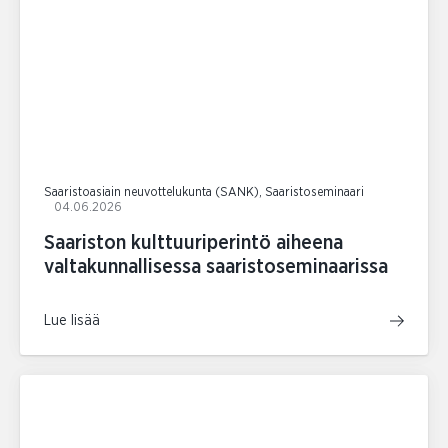
Saaristoasiain neuvottelukunta (SANK), Saaristoseminaari
04.06.2026
Saariston kulttuuriperintö aiheena
valtakunnallisessa saaristoseminaarissa
Lue lisää