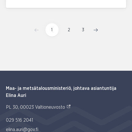
1
2
3
Maa- ja metsätalousministeriö, johtava asiantuntija
Elina Auri
(Ulkoinen linkki)
PL 30, 00023 Valtioneuvosto
029 516 2041
elina.auri@gov.fi