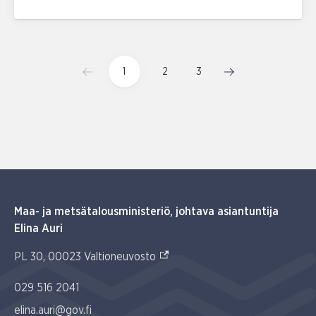
1
2
3
Maa- ja metsätalousministeriö, johtava asiantuntija
Elina Auri
(Ulkoinen linkki)
PL 30, 00023 Valtioneuvosto
029 516 2041
elina.auri@gov.fi