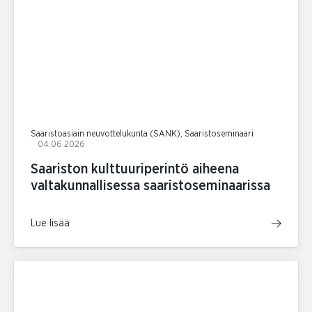
Saaristoasiain neuvottelukunta (SANK), Saaristoseminaari
04.06.2026
Saariston kulttuuriperintö aiheena
valtakunnallisessa saaristoseminaarissa
Lue lisää