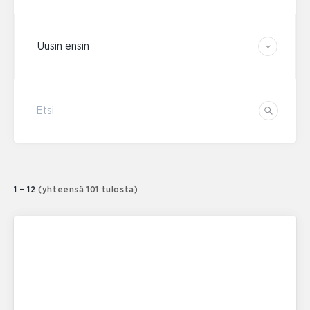
Järjestä tulokset
Etsi
Etsi
1 – 12
(yhteensä 101 tulosta)