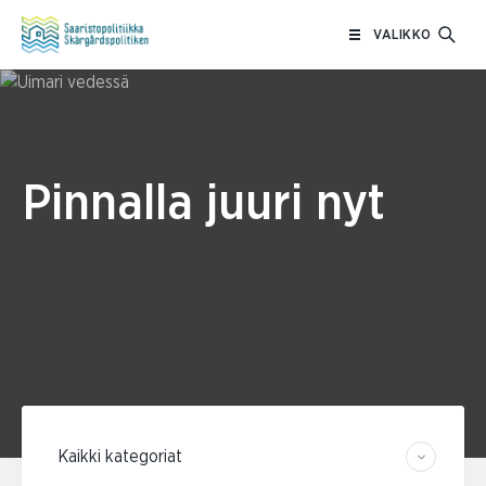
Siirry
VALIKKO
sisältöön
Pinnalla juuri nyt
Suodata kategorian mukaan