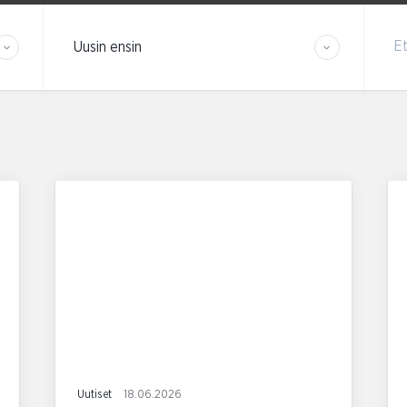
Järjestä tulokset
Et
Uutiset
18.06.2026