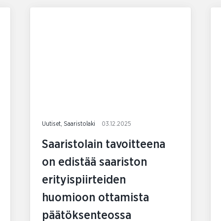
Uutiset, Saaristolaki
03.12.2025
Saaristolain tavoitteena
on edistää saariston
erityispiirteiden
huomioon ottamista
päätöksenteossa