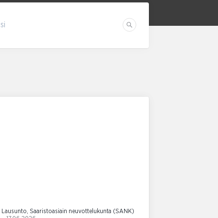
si
Etsi
Lausunto, Saaristoasiain neuvottelukunta (SANK)