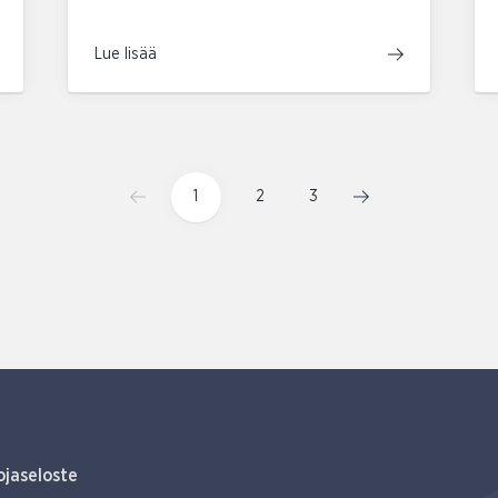
Lue lisää
1
2
3
ojaseloste