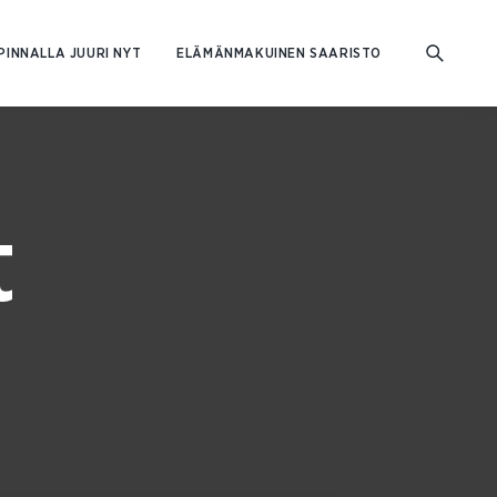
PINNALLA JUURI NYT
ELÄMÄNMAKUINEN SAARISTO
t