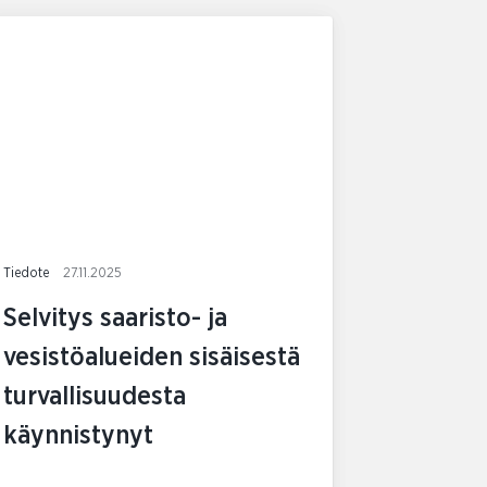
Tiedote
27.11.2025
Selvitys saaristo- ja
vesistöalueiden sisäisestä
turvallisuudesta
käynnistynyt