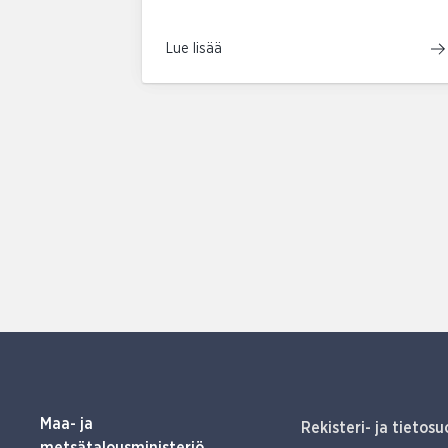
Lue lisää
Maa- ja
Rekisteri- ja tietosu
metsätalousministeriö,