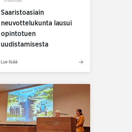
17.06.2026
Saaristoasiain
neuvottelukunta lausui
opintotuen
uudistamisesta
Lue lisää