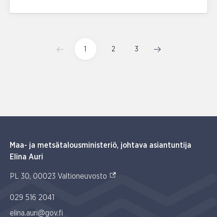
1
2
3
Maa- ja metsätalousministeriö, johtava asiantuntija
Elina Auri
(Ulkoinen linkki)
PL 30, 00023 Valtioneuvosto
029 516 2041
elina.auri@gov.fi