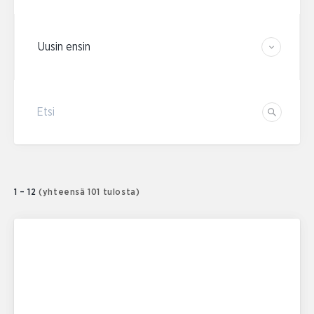
Järjestä tulokset
Etsi
Etsi
1 – 12
(yhteensä 101 tulosta)