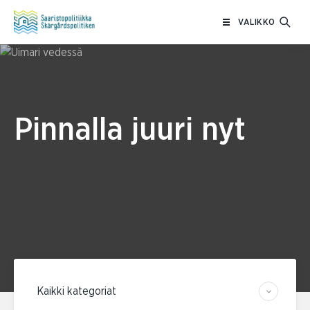
Siirry
VALIKKO
sisältöön
Pinnalla juuri nyt
Suodata kategorian mukaan