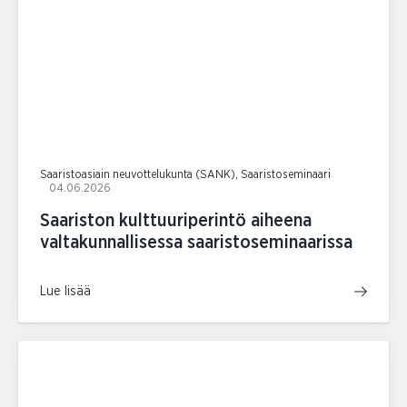
Saaristoasiain neuvottelukunta (SANK), Saaristoseminaari
04.06.2026
Saariston kulttuuriperintö aiheena
valtakunnallisessa saaristoseminaarissa
Lue lisää