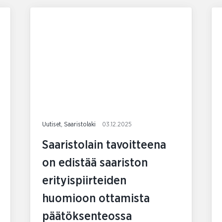
Uutiset, Saaristolaki
03.12.2025
Saaristolain tavoitteena
on edistää saariston
erityispiirteiden
huomioon ottamista
päätöksenteossa