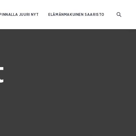
PINNALLA JUURI NYT
ELÄMÄNMAKUINEN SAARISTO
t