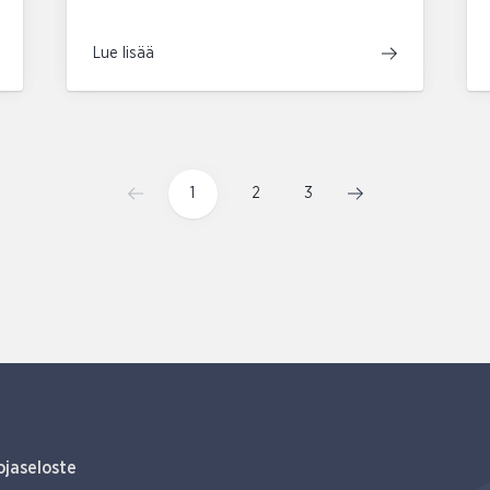
Lue lisää
1
2
3
ojaseloste