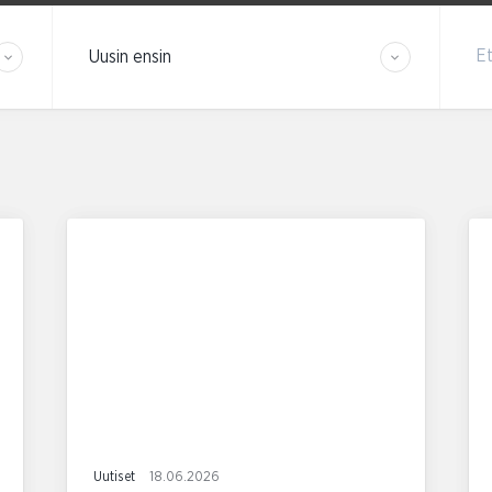
Järjestä tulokset
Et
Uutiset
18.06.2026