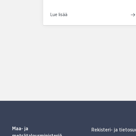
Lue lisää
Maa- ja
Rekisteri- ja tietosu
metsätalousministeriö,