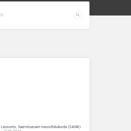
si
Etsi
Lausunto, Saaristoasiain neuvottelukunta (SANK)