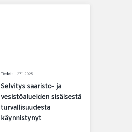
Tiedote
27.11.2025
Selvitys saaristo- ja
vesistöalueiden sisäisestä
turvallisuudesta
käynnistynyt