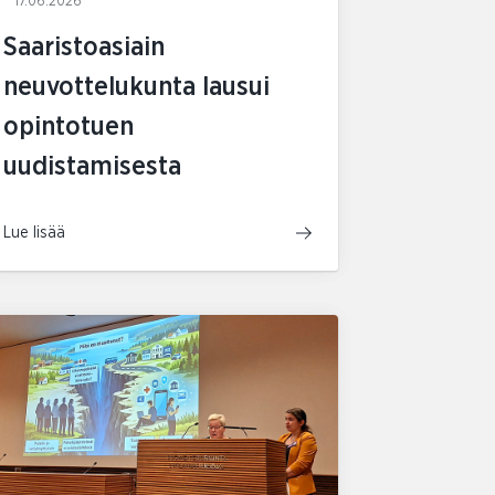
17.06.2026
Saaristoasiain
neuvottelukunta lausui
opintotuen
uudistamisesta
Lue lisää