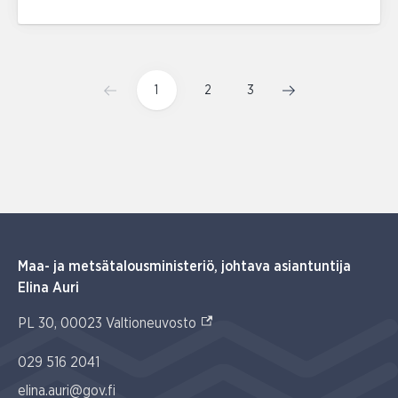
1
2
3
Maa- ja metsätalousministeriö, johtava asiantuntija
Elina Auri
(Ulkoinen linkki)
PL 30, 00023 Valtioneuvosto
029 516 2041
elina.auri@gov.fi