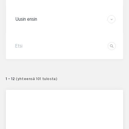
Järjestä tulokset
Etsi
Etsi
1 – 12
(yhteensä 101 tulosta)