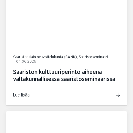
Saaristoasiain neuvottelukunta (SANK), Saaristoseminaari
04.06.2026
Saariston kulttuuriperintö aiheena
valtakunnallisessa saaristoseminaarissa
Lue lisää